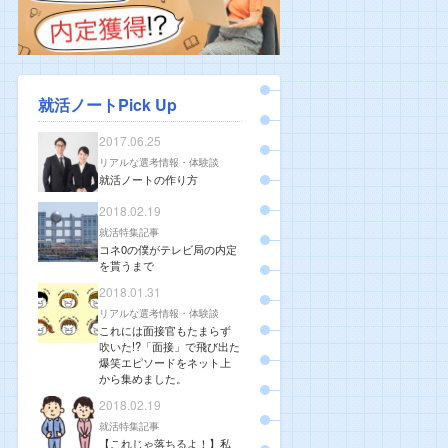
就活ノートPick Up
2017.06.25
リアルな選考情報・体験談
就活ノートの作り方
2018.02.19
就活特集記事
コネ0の僕がテレビ局の内定
を貰うまで
2018.01.31
リアルな選考情報・体験談
これには面接官もたまらず
吹いた!?「面接」で飛び出た
爆笑エピソードをネット上
から集めました。
2018.02.19
就活特集記事
【これじゃ落ちるよ！】私