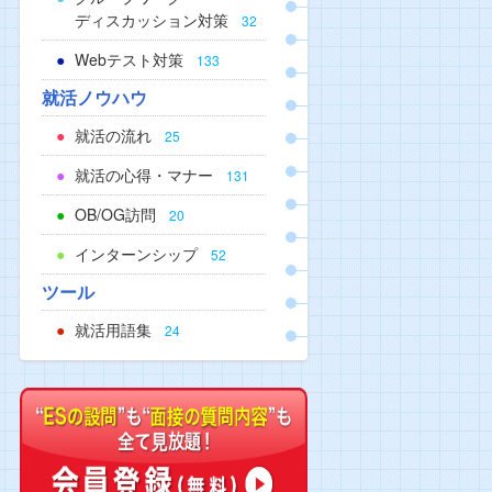
ディスカッション対策
32
Webテスト対策
133
就活ノウハウ
就活の流れ
25
就活の心得・マナー
131
OB/OG訪問
20
インターンシップ
52
ツール
就活用語集
24