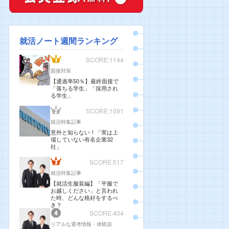
就活ノート週間ランキング
SCORE:1144
面接対策
【通過率50％】最終面接で
「落ちる学生」「採用され
る学生」
SCORE:1091
就活特集記事
意外と知らない！「実は上
場していない有名企業32
社」
SCORE:517
就活特集記事
【就活生服装編】「平服で
お越しください」と言われ
た時、どんな格好をするべ
き？
SCORE:404
リアルな選考情報・体験談