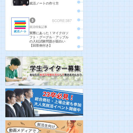
就活ノートの作り方
SCORE:387
就活特集記事
実際にあった！マイクロソ
フト・グーグル・アップル
の入社試験問題が面白い
【回答例付き】