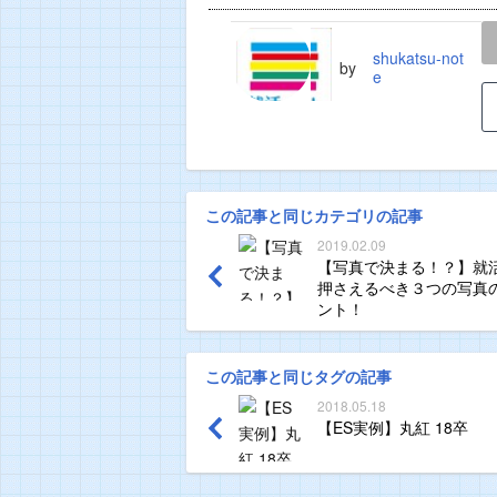
LINE
TWEET
shukatsu-not
by
e
この記事と同じカテゴリの記事
2019.02.09
【写真で決まる！？】就
押さえるべき３つの写真
ント！
この記事と同じタグの記事
2018.05.18
【ES実例】丸紅 18卒