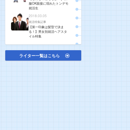
服OK面接に現れたトンデモ
就活生
2018.03.05
就活特集記事
【第一印象は髪型で決ま
る！】男女別就活ヘアスタ
イル特集
ライター一覧はこちら