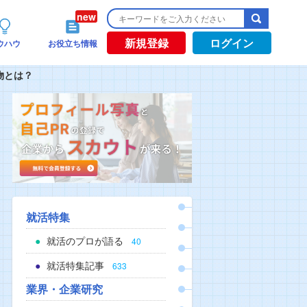
新規登録
ログイン
ウハウ
お役立ち情報
物とは？
就活特集
就活のプロが語る
40
就活特集記事
633
業界・企業研究