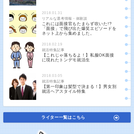
2018.01.31
リアルな選考情報・体験談
これには面接官もたまらず吹いた!?
「面接」で飛び出た爆笑エピソードを
ネット上から集めました。
2018.02.19
就活特集記事
【これじゃ落ちるよ！】私服OK面接
に現れたトンデモ就活生
2018.03.05
就活特集記事
【第一印象は髪型で決まる！】男女別
就活ヘアスタイル特集
ライター一覧はこちら