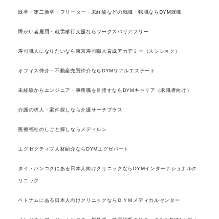
既卒・第二新卒・フリーター・未経験などの就職・転職ならDYM就職
障がい者雇用・就労移行支援ならワークスバリアフリー
寿司職人になりたいなら東京寿司職人育成アカデミー（スシショク）
オフィス仲介・不動産売買仲介ならDYMリアルエステート
未経験からエンジニア・事務職を目指すならDYMキャリア（求職者向け）
介護の求人・案件探しなら介護サーチプラス
医療福祉のしごと探しならメディルン
エグゼクティブ人材紹介ならDYMエグゼパート
タイ・バンコクにある日本人向けクリニックならDYMインターナショナルク
リニック
ベトナムにある日本人向けクリニックならＤＹＭメディカルセンター