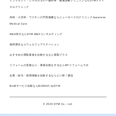
インドネシア・ジャカルタの一般外来・健康診断クリニックならDYMメディ
カルクリニック
内科・小児科・ワクチンの予防接種ならニューヨークのクリニックJapanese
Medical Care
M&A仲介ならDYM M&Aコンサルティング
福利厚生ならウェルフェアステーション
おすすめの買取業者を比較するなら買取プラス
リフォームの見積もり・業者比較をするならMYリフォームラボ
企業・給与・採用情報を比較するならビジ研！通信
BtoBサービス比較ならBIZNAVI byDYM
© 2026 DYM Co., Ltd.