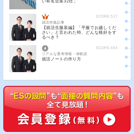
い有名企業32社」
SCORE:517
就活特集記事
【就活生服装編】「平服でお越しくだ
さい」と言われた時、どんな格好をす
るべき？
SCORE:404
リアルな選考情報・体験談
就活ノートの作り方