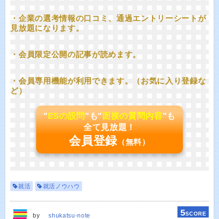
・企業の選考情報の口コミ、通過エントリーシートが
見放題になります。
・会員限定公開の記事が読めます。
・会員専用機能が利用できます。（お気に入り登録な
ど）
"
ESの設問
"も"
面接の質問内容
"も
全て見放題！
会員登録
（無料）
就活
就活ノウハウ
5
SCORE
by
shukatsu-note