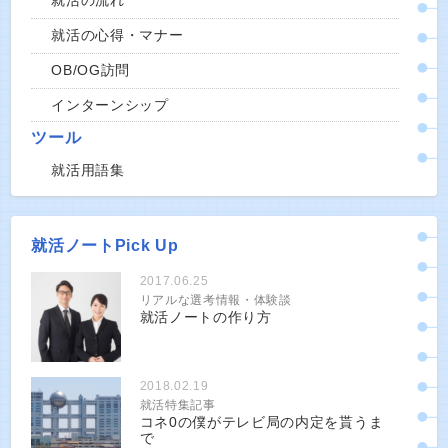
就活の流れ
就活の心得・マナー
OB/OG訪問
インターンシップ
ツール
就活用語集
就活ノートPick Up
2017.06.25
リアルな選考情報・体験談
就活ノートの作り方
2018.02.19
就活特集記事
コネ0の僕がテレビ局の内定を貰うま
で