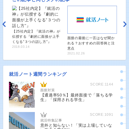
【25社内定】『就活の神』が
伝授する『劇的に面接が上手
面接の最後に一言はなぜ聞か
くなる”３つの話し方”』
れる？おすすめの回答例と注
2018.03.14
意点
2021.02.26
就活ノート週間ランキング
SCORE:1144
面接対策
【通過率50％】最終面接で「落ちる学
生」「採用される学生」
SCORE:1091
就活特集記事
意外と知らない！「実は上場していな