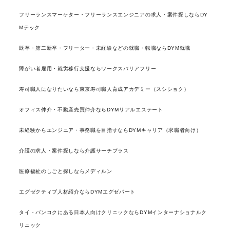
フリーランスマーケター・フリーランスエンジニアの求人・案件探しならDY
Mテック
既卒・第二新卒・フリーター・未経験などの就職・転職ならDYM就職
障がい者雇用・就労移行支援ならワークスバリアフリー
寿司職人になりたいなら東京寿司職人育成アカデミー（スシショク）
オフィス仲介・不動産売買仲介ならDYMリアルエステート
未経験からエンジニア・事務職を目指すならDYMキャリア（求職者向け）
介護の求人・案件探しなら介護サーチプラス
医療福祉のしごと探しならメディルン
エグゼクティブ人材紹介ならDYMエグゼパート
タイ・バンコクにある日本人向けクリニックならDYMインターナショナルク
リニック