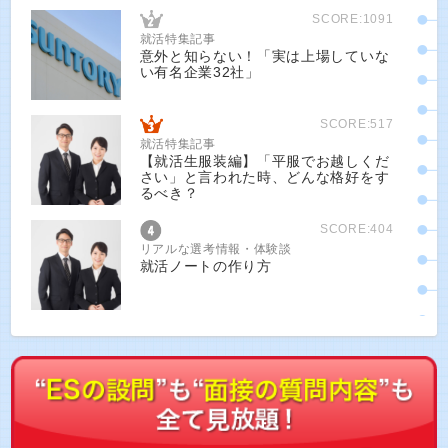
SCORE:1091
就活特集記事
意外と知らない！「実は上場していな
い有名企業32社」
SCORE:517
就活特集記事
【就活生服装編】「平服でお越しくだ
さい」と言われた時、どんな格好をす
るべき？
SCORE:404
リアルな選考情報・体験談
就活ノートの作り方