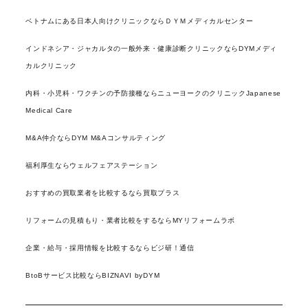
ベトナムにある日本人向けクリニックならＤＹＭメディカルセンター
インドネシア・ジャカルタの一般外来・健康診断クリニックならDYMメディ
カルクリニック
内科・小児科・ワクチンの予防接種ならニューヨークのクリニックJapanese
Medical Care
M&A仲介ならDYM M&Aコンサルティング
福利厚生ならウェルフェアステーション
おすすめの買取業者を比較するなら買取プラス
リフォームの見積もり・業者比較をするならMYリフォームラボ
企業・給与・採用情報を比較するならビジ研！通信
BtoBサービス比較ならBIZNAVI byDYM