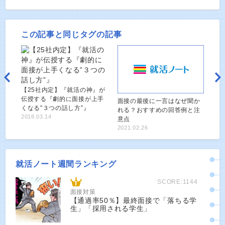
この記事と同じタグの記事
【25社内定】『就活の神』が
伝授する『劇的に面接が上手
面接の最後に一言はなぜ聞か
くなる”３つの話し方”』
れる？おすすめの回答例と注
2018.03.14
意点
2021.02.26
就活ノート週間ランキング
SCORE:1144
面接対策
【通過率50％】最終面接で「落ちる学
生」「採用される学生」