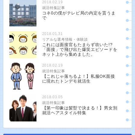
2018.02.19
就活特集記事
コネ0の僕がテレビ局の内定を貰うま
で
2018.01.31
リアルな選考情報・体験談
これには面接官もたまらず吹いた!?
「面接」で飛び出た爆笑エピソードを
ネット上から集めました。
2018.02.19
就活特集記事
【これじゃ落ちるよ！】私服OK面接
に現れたトンデモ就活生
2018.03.05
就活特集記事
【第一印象は髪型で決まる！】男女別
就活ヘアスタイル特集