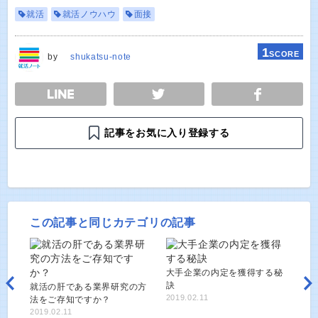
就活
就活ノウハウ
面接
1
SCORE
by
shukatsu-note
E
TWEET
SHARE
記事をお気に入り登録する
この記事と同じカテゴリの記事
大手企業の内定を獲得する秘
訣
就活の肝である業界研究の方
2019.02.11
法をご存知ですか？
2019.02.11