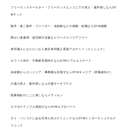
フリーランスマーケター・フリーランスエンジニアの求人・案件探しならDY
Mテック
既卒・第二新卒・フリーター・未経験などの就職・転職ならDYM就職
障がい者雇用・就労移行支援ならワークスバリアフリー
寿司職人になりたいなら東京寿司職人育成アカデミー（スシショク）
オフィス仲介・不動産売買仲介ならDYMリアルエステート
未経験からエンジニア・事務職を目指すならDYMキャリア（求職者向け）
介護の求人・案件探しなら介護サーチプラス
医療福祉のしごと探しならメディルン
エグゼクティブ人材紹介ならDYMエグゼパート
タイ・バンコクにある日本人向けクリニックならDYMインターナショナルク
リニック