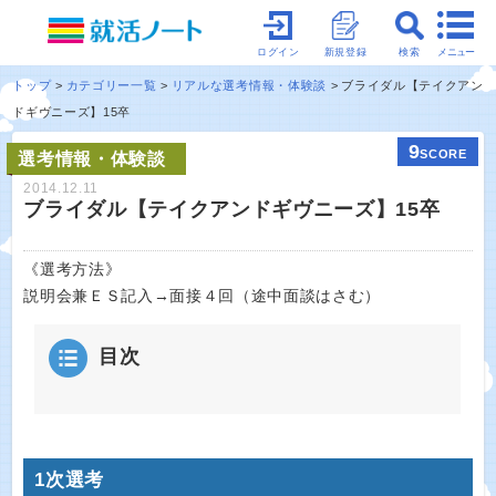
メニュー
ログイン
新規登録
検索
トップ
カテゴリー一覧
リアルな選考情報・体験談
ブライダル【テイクアン
ドギヴニーズ】15卒
9
SCORE
選考情報・体験談
2014.12.11
ブライダル【テイクアンドギヴニーズ】15卒
《選考方法》
説明会兼ＥＳ記入→面接４回（途中面談はさむ）
目次
1次選考