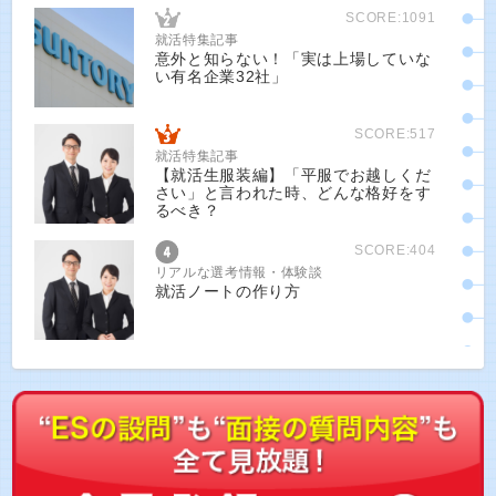
SCORE:1091
就活特集記事
意外と知らない！「実は上場していな
い有名企業32社」
SCORE:517
就活特集記事
【就活生服装編】「平服でお越しくだ
さい」と言われた時、どんな格好をす
るべき？
SCORE:404
リアルな選考情報・体験談
就活ノートの作り方