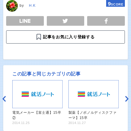
9
SCORE
by
H.K
E
TWEET
SHARE
記事をお気に入り登録する
この記事と同じカテゴリの記事
電気メーカー【富士通】15卒
製薬【ノボノルディスクファ
②
ーマ】15卒
2014.11.25
2014.11.27