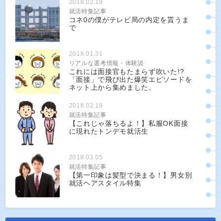
2018.02.19
就活特集記事
コネ0の僕がテレビ局の内定を貰うま
で
2018.01.31
リアルな選考情報・体験談
これには面接官もたまらず吹いた!?
「面接」で飛び出た爆笑エピソードを
ネット上から集めました。
2018.02.19
就活特集記事
【これじゃ落ちるよ！】私服OK面接
に現れたトンデモ就活生
2018.03.05
就活特集記事
【第一印象は髪型で決まる！】男女別
就活ヘアスタイル特集