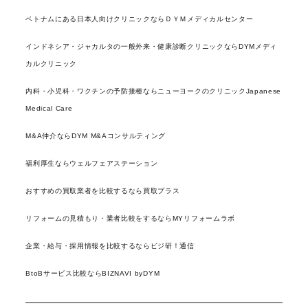
ベトナムにある日本人向けクリニックならＤＹＭメディカルセンター
インドネシア・ジャカルタの一般外来・健康診断クリニックならDYMメディ
カルクリニック
内科・小児科・ワクチンの予防接種ならニューヨークのクリニックJapanese
Medical Care
M&A仲介ならDYM M&Aコンサルティング
福利厚生ならウェルフェアステーション
おすすめの買取業者を比較するなら買取プラス
リフォームの見積もり・業者比較をするならMYリフォームラボ
企業・給与・採用情報を比較するならビジ研！通信
BtoBサービス比較ならBIZNAVI byDYM