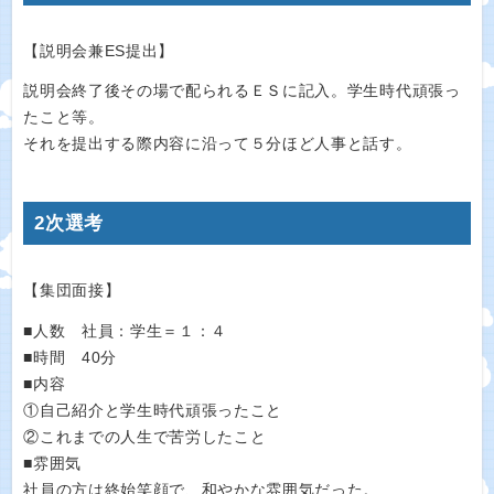
【説明会兼ES提出】
説明会終了後その場で配られるＥＳに記入。学生時代頑張っ
たこと等。
それを提出する際内容に沿って５分ほど人事と話す。
2次選考
【集団面接】
■人数 社員：学生＝１：４
■時間 40分
■内容
①自己紹介と学生時代頑張ったこと
②これまでの人生で苦労したこと
■雰囲気
社員の方は終始笑顔で、和やかな雰囲気だった。