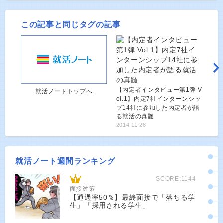
この記事と同じタグの記事
【内定者インタビュー第1弾 V
就活ノートトップへ
ol.1】内定7社インターンシッ
プ14社に参加した内定者が語
る就活の真髄
2014.11.28
就活ノート週間ランキング
SCORE:1144
面接対策
【通過率50％】最終面接で「落ちる学
生」「採用される学生」