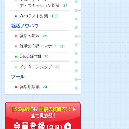
ディスカッション対策
32
Webテスト対策
133
就活ノウハウ
就活の流れ
25
就活の心得・マナー
131
OB/OG訪問
20
インターンシップ
52
ツール
就活用語集
24