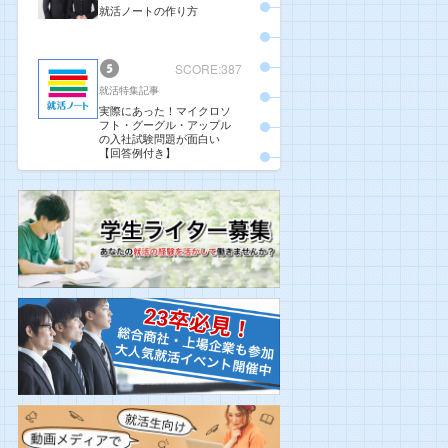
就活ノートの作り方
SCORE:387
就活特集記事
実際にあった！マイクロソ
フト・グーグル・アップル
の入社試験問題が面白い
【回答例付き】