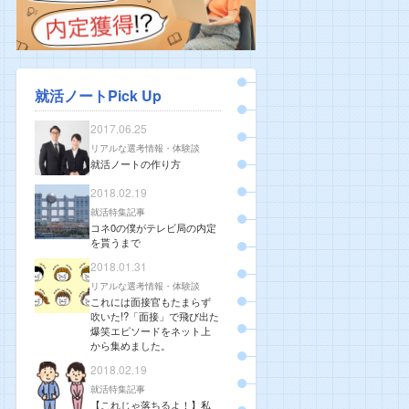
就活ノートPick Up
2017.06.25
リアルな選考情報・体験談
就活ノートの作り方
2018.02.19
就活特集記事
コネ0の僕がテレビ局の内定
を貰うまで
2018.01.31
リアルな選考情報・体験談
これには面接官もたまらず
吹いた!?「面接」で飛び出た
爆笑エピソードをネット上
から集めました。
2018.02.19
就活特集記事
【これじゃ落ちるよ！】私