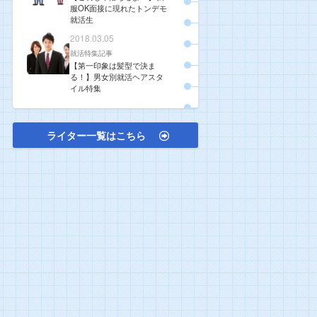
服OK面接に現れたトンデモ
就活生
2018.03.05
就活特集記事
【第一印象は髪型で決ま
る！】男女別就活ヘアスタ
イル特集
ライター一覧はこちら