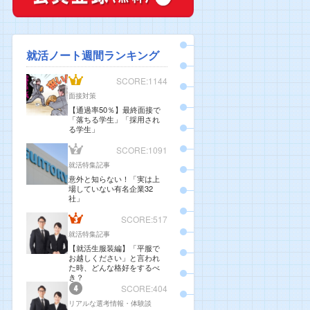
就活ノート週間ランキング
SCORE:1144
面接対策
【通過率50％】最終面接で
「落ちる学生」「採用され
る学生」
SCORE:1091
就活特集記事
意外と知らない！「実は上
場していない有名企業32
社」
SCORE:517
就活特集記事
【就活生服装編】「平服で
お越しください」と言われ
た時、どんな格好をするべ
き？
SCORE:404
リアルな選考情報・体験談