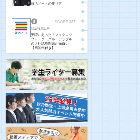
就活ノートの作り方
SCORE:387
就活特集記事
実際にあった！マイクロソ
フト・グーグル・アップル
の入社試験問題が面白い
【回答例付き】