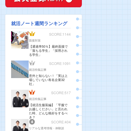
就活ノート週間ランキング
SCORE:1144
面接対策
【通過率50％】最終面接で
「落ちる学生」「採用され
る学生」
SCORE:1091
就活特集記事
意外と知らない！「実は上
場していない有名企業32
社」
SCORE:517
就活特集記事
【就活生服装編】「平服で
お越しください」と言われ
た時、どんな格好をするべ
き？
SCORE:404
リアルな選考情報・体験談