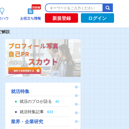
新規登録
ログイン
ウハウ
お役立ち情報
で解説
就活特集
就活のプロが語る
40
就活特集記事
633
業界・企業研究