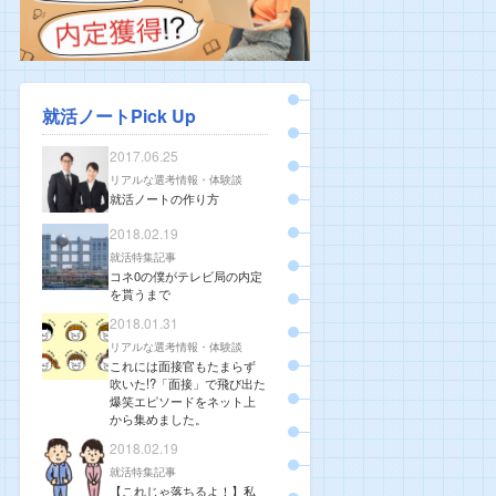
就活ノートPick Up
2017.06.25
リアルな選考情報・体験談
就活ノートの作り方
2018.02.19
就活特集記事
コネ0の僕がテレビ局の内定
を貰うまで
2018.01.31
リアルな選考情報・体験談
これには面接官もたまらず
吹いた!?「面接」で飛び出た
爆笑エピソードをネット上
から集めました。
2018.02.19
就活特集記事
【これじゃ落ちるよ！】私