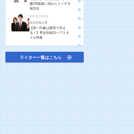
服OK面接に現れたトンデモ
就活生
2018.03.05
就活特集記事
【第一印象は髪型で決ま
る！】男女別就活ヘアスタ
イル特集
ライター一覧はこちら