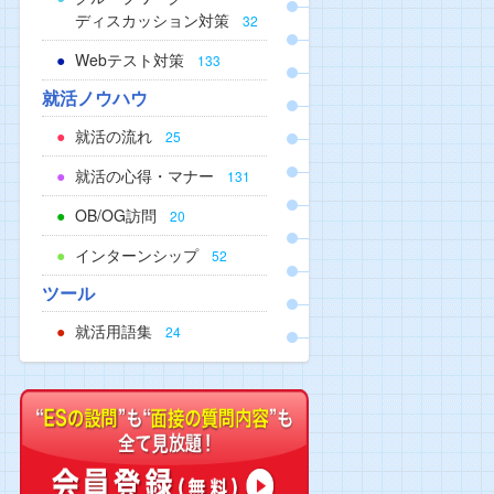
ディスカッション対策
32
Webテスト対策
133
就活ノウハウ
就活の流れ
25
就活の心得・マナー
131
OB/OG訪問
20
インターンシップ
52
ツール
就活用語集
24