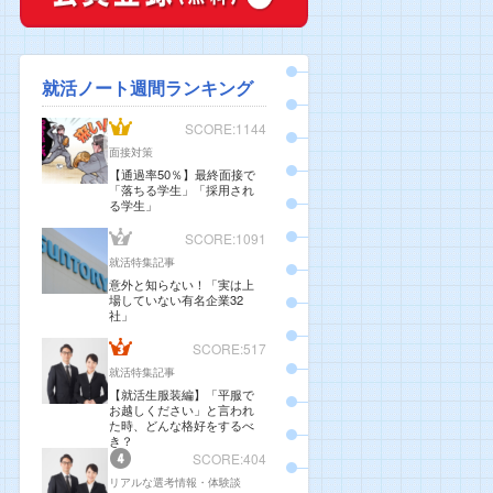
就活ノート週間ランキング
SCORE:1144
面接対策
【通過率50％】最終面接で
「落ちる学生」「採用され
る学生」
SCORE:1091
就活特集記事
意外と知らない！「実は上
場していない有名企業32
社」
SCORE:517
就活特集記事
【就活生服装編】「平服で
お越しください」と言われ
た時、どんな格好をするべ
き？
SCORE:404
リアルな選考情報・体験談