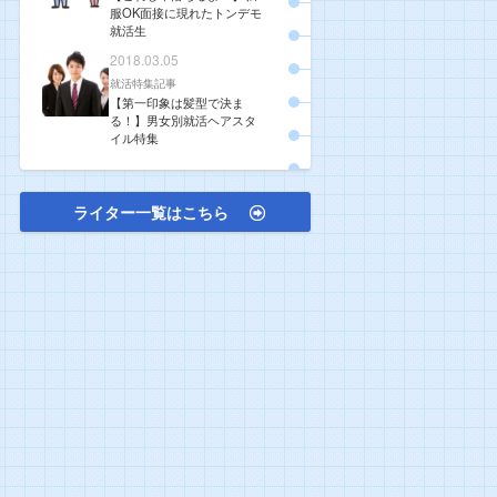
服OK面接に現れたトンデモ
就活生
2018.03.05
就活特集記事
【第一印象は髪型で決ま
る！】男女別就活ヘアスタ
イル特集
ライター一覧はこちら