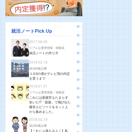
就活ノートPick Up
2017.06.25
リアルな選考情報・体験談
就活ノートの作り方
2018.02.19
就活特集記事
コネ0の僕がテレビ局の内定
を貰うまで
2018.01.31
リアルな選考情報・体験談
これには面接官もたまらず
吹いた!?「面接」で飛び出た
爆笑エピソードをネット上
から集めました。
2018.02.19
就活特集記事
【これじゃ落ちるよ！】私