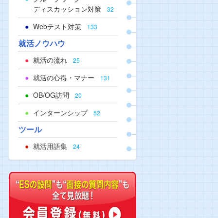
ディスカッション対策
32
Webテスト対策
133
就活ノウハウ
就活の流れ
25
就活の心得・マナー
131
OB/OG訪問
20
インターンシップ
52
ツール
就活用語集
24