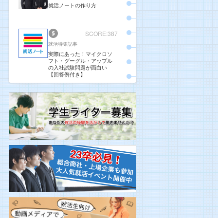
就活ノートの作り方
SCORE:387
就活特集記事
実際にあった！マイクロソ
フト・グーグル・アップル
の入社試験問題が面白い
【回答例付き】