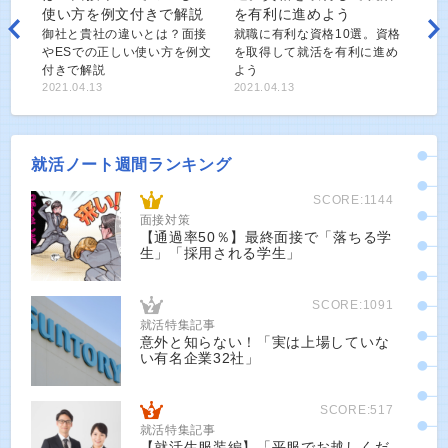
御社と貴社の違いとは？面接
就職に有利な資格10選。資格
やESでの正しい使い方を例文
を取得して就活を有利に進め
付きで解説
よう
2021.04.13
2021.04.13
就活ノート週間ランキング
SCORE:1144
面接対策
【通過率50％】最終面接で「落ちる学
生」「採用される学生」
SCORE:1091
就活特集記事
意外と知らない！「実は上場していな
い有名企業32社」
SCORE:517
就活特集記事
【就活生服装編】「平服でお越しくだ