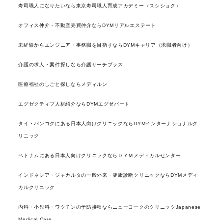
寿司職人になりたいなら東京寿司職人育成アカデミー（スシショク）
オフィス仲介・不動産売買仲介ならDYMリアルエステート
未経験からエンジニア・事務職を目指すならDYMキャリア（求職者向け）
介護の求人・案件探しなら介護サーチプラス
医療福祉のしごと探しならメディルン
エグゼクティブ人材紹介ならDYMエグゼパート
タイ・バンコクにある日本人向けクリニックならDYMインターナショナルク
リニック
ベトナムにある日本人向けクリニックならＤＹＭメディカルセンター
インドネシア・ジャカルタの一般外来・健康診断クリニックならDYMメディ
カルクリニック
内科・小児科・ワクチンの予防接種ならニューヨークのクリニックJapanese
Medical Care