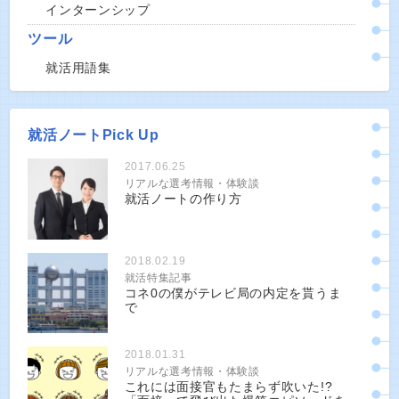
インターンシップ
ツール
就活用語集
就活ノートPick Up
2017.06.25
リアルな選考情報・体験談
就活ノートの作り方
2018.02.19
就活特集記事
コネ0の僕がテレビ局の内定を貰うま
で
2018.01.31
リアルな選考情報・体験談
これには面接官もたまらず吹いた!?