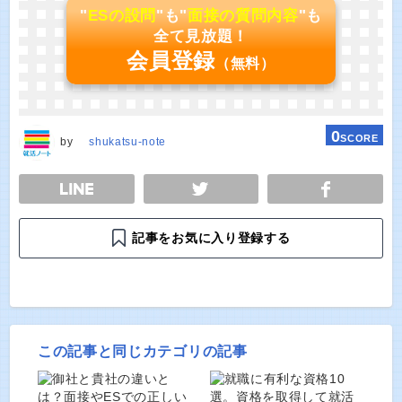
"
ESの設問
"も"
面接の質問内容
"も
全て見放題！
会員登録
（無料）
0
SCORE
by
shukatsu-note
E
TWEET
SHARE
記事をお気に入り登録する
この記事と同じカテゴリの記事