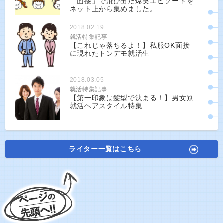
「面接」で飛び出た爆笑エピソードを
ネット上から集めました。
2018.02.19
就活特集記事
【これじゃ落ちるよ！】私服OK面接
に現れたトンデモ就活生
2018.03.05
就活特集記事
【第一印象は髪型で決まる！】男女別
就活ヘアスタイル特集
ライター一覧はこちら