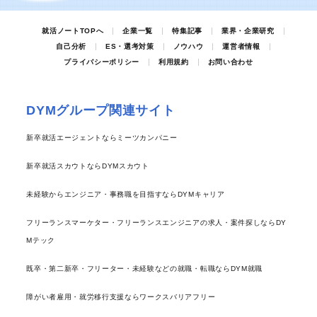
就活ノートTOPへ
企業一覧
特集記事
業界・企業研究
自己分析
ES・選考対策
ノウハウ
運営者情報
プライバシーポリシー
利用規約
お問い合わせ
DYMグループ関連サイト
新卒就活エージェントならミーツカンパニー
新卒就活スカウトならDYMスカウト
未経験からエンジニア・事務職を目指すならDYMキャリア
フリーランスマーケター・フリーランスエンジニアの求人・案件探しならDY
Mテック
既卒・第二新卒・フリーター・未経験などの就職・転職ならDYM就職
障がい者雇用・就労移行支援ならワークスバリアフリー