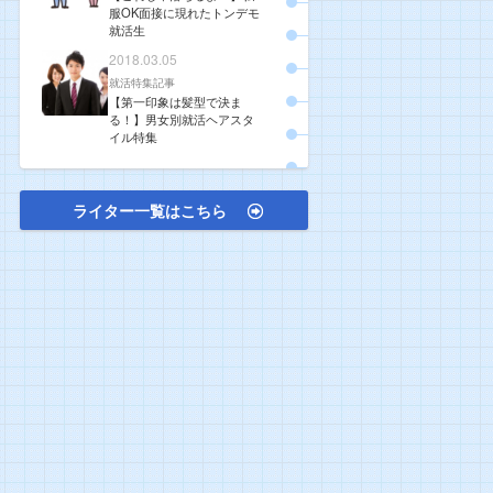
服OK面接に現れたトンデモ
就活生
2018.03.05
就活特集記事
【第一印象は髪型で決ま
る！】男女別就活ヘアスタ
イル特集
ライター一覧はこちら