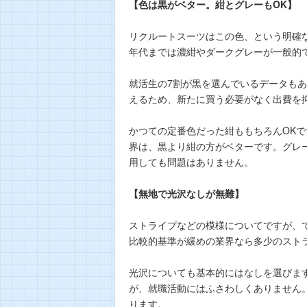
【色は黒がベター。紺とグレーもOK】
リクルートスーツはこの色、という明確な
年代までは濃紺やダークグレーが一般的で
就活生の7割が黒を選んでいるデータも
えるため、新たに買う必要がなく出費を
かつての定番色だった紺ももちろんOK
界は、黒より紺の方がベターです。グレ
用しても問題はありません。
【無地で光沢なしが無難】
ストライプなどの模様についてですが、
比較的基準が緩めの業界なら多少のスト
光沢についても基本的にはなしを選びま
が、就職活動にはふさわしくありません
ります。