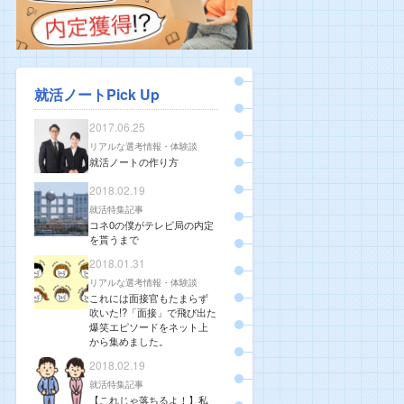
就活ノートPick Up
2017.06.25
リアルな選考情報・体験談
就活ノートの作り方
2018.02.19
就活特集記事
コネ0の僕がテレビ局の内定
を貰うまで
2018.01.31
リアルな選考情報・体験談
これには面接官もたまらず
吹いた!?「面接」で飛び出た
爆笑エピソードをネット上
から集めました。
2018.02.19
就活特集記事
【これじゃ落ちるよ！】私