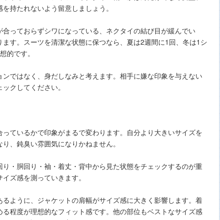
感を持たれないよう留意しましょう。
が合っておらずシワになっている、ネクタイの結び目が緩んでい
ます。スーツを清潔な状態に保つなら、夏は2週間に1回、冬は1シ
理想的です。
ョンではなく、身だしなみと考えます。相手に嫌な印象を与えない
ェックしてください。
合っているかで印象がまるで変わります。自分より大きいサイズを
なり、鈍臭い雰囲気になりかねません。
回り・胴回り・袖・着丈・背中から見た状態をチェックするのが重
サイズ感を測っていきます。
あるように、ジャケットの肩幅がサイズ感に大きく影響します。着
める程度が理想的なフィット感です。他の部位もベストなサイズ感