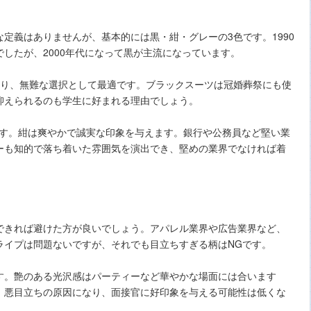
定義はありませんが、基本的には黒・紺・グレーの3色です。1990
したが、2000年代になって黒が主流になっています。
あり、無難な選択として最適です。ブラックスーツは冠婚葬祭にも使
抑えられるのも学生に好まれる理由でしょう。
です。紺は爽やかで誠実な印象を与えます。銀行や公務員など堅い業
ーも知的で落ち着いた雰囲気を演出でき、堅めの業界でなければ着
できれば避けた方が良いでしょう。アパレル業界や広告業界など、
ライプは問題ないですが、それでも目立ちすぎる柄はNGです。
す。艶のある光沢感はパーティーなど華やかな場面には合います
。悪目立ちの原因になり、面接官に好印象を与える可能性は低くな