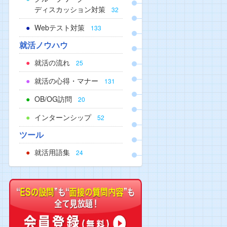
ディスカッション対策
32
Webテスト対策
133
就活ノウハウ
就活の流れ
25
就活の心得・マナー
131
OB/OG訪問
20
インターンシップ
52
ツール
就活用語集
24