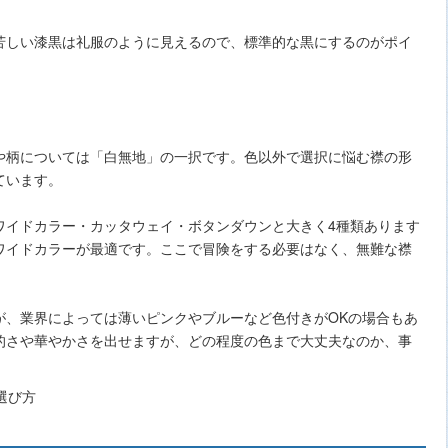
苦しい漆黒は礼服のように見えるので、標準的な黒にするのがポイ
や柄については「白無地」の一択です。色以外で選択に悩む襟の形
ています。
ワイドカラー・カッタウェイ・ボタンダウンと大きく4種類あります
ワイドカラーが最適です。ここで冒険をする必要はなく、無難な襟
が、業界によっては薄いピンクやブルーなど色付きがOKの場合もあ
的さや華やかさを出せますが、どの程度の色まで大丈夫なのか、事