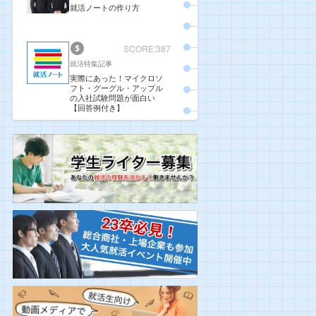
就活ノートの作り方
SCORE:387
就活特集記事
実際にあった！マイクロソ
フト・グーグル・アップル
の入社試験問題が面白い
【回答例付き】