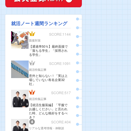
就活ノート週間ランキング
SCORE:1144
面接対策
【通過率50％】最終面接で
「落ちる学生」「採用され
る学生」
SCORE:1091
就活特集記事
意外と知らない！「実は上
場していない有名企業32
社」
SCORE:517
就活特集記事
【就活生服装編】「平服で
お越しください」と言われ
た時、どんな格好をするべ
き？
SCORE:404
リアルな選考情報・体験談