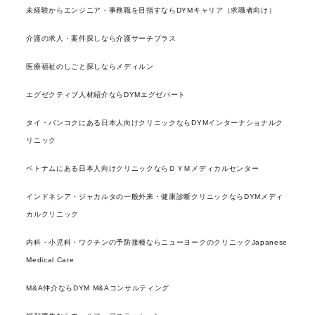
未経験からエンジニア・事務職を目指すならDYMキャリア（求職者向け）
介護の求人・案件探しなら介護サーチプラス
医療福祉のしごと探しならメディルン
エグゼクティブ人材紹介ならDYMエグゼパート
タイ・バンコクにある日本人向けクリニックならDYMインターナショナルク
リニック
ベトナムにある日本人向けクリニックならＤＹＭメディカルセンター
インドネシア・ジャカルタの一般外来・健康診断クリニックならDYMメディ
カルクリニック
内科・小児科・ワクチンの予防接種ならニューヨークのクリニックJapanese
Medical Care
M&A仲介ならDYM M&Aコンサルティング