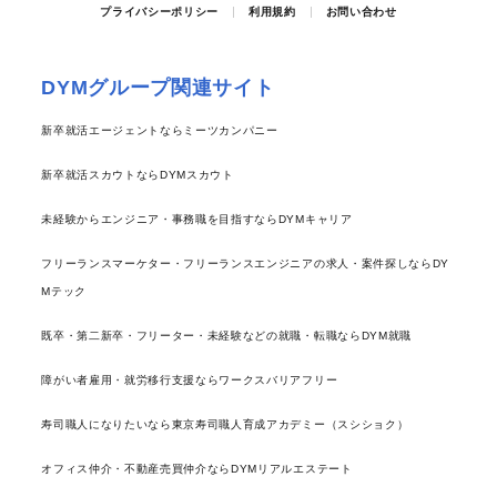
プライバシーポリシー
利用規約
お問い合わせ
DYMグループ関連サイト
新卒就活エージェントならミーツカンパニー
新卒就活スカウトならDYMスカウト
未経験からエンジニア・事務職を目指すならDYMキャリア
フリーランスマーケター・フリーランスエンジニアの求人・案件探しならDY
Mテック
既卒・第二新卒・フリーター・未経験などの就職・転職ならDYM就職
障がい者雇用・就労移行支援ならワークスバリアフリー
寿司職人になりたいなら東京寿司職人育成アカデミー（スシショク）
オフィス仲介・不動産売買仲介ならDYMリアルエステート