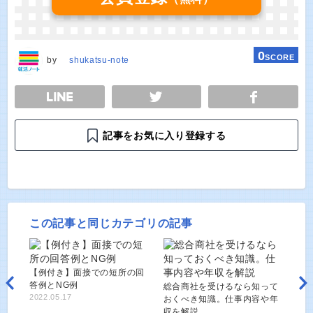
0
SCORE
by
shukatsu-note
E
TWEET
SHARE
記事をお気に入り登録する
この記事と同じカテゴリの記事
【例付き】面接での短所の回
答例とNG例
総合商社を受けるなら知って
2022.05.17
おくべき知識。仕事内容や年
収を解説