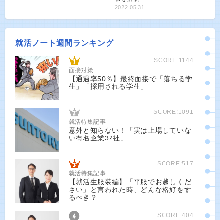
2022.05.31
就活ノート週間ランキング
SCORE:1144
面接対策
【通過率50％】最終面接で「落ちる学
生」「採用される学生」
SCORE:1091
就活特集記事
意外と知らない！「実は上場していな
い有名企業32社」
SCORE:517
就活特集記事
【就活生服装編】「平服でお越しくだ
さい」と言われた時、どんな格好をす
るべき？
SCORE:404