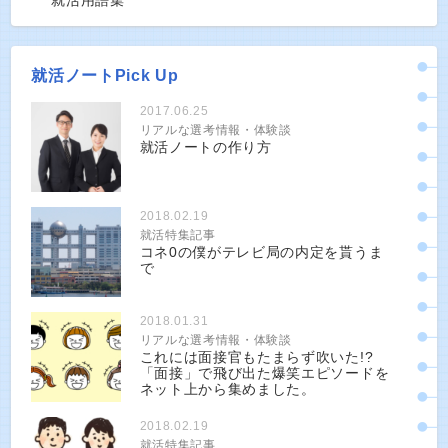
就活用語集
就活ノートPick Up
2017.06.25
リアルな選考情報・体験談
就活ノートの作り方
2018.02.19
就活特集記事
コネ0の僕がテレビ局の内定を貰うま
で
2018.01.31
リアルな選考情報・体験談
これには面接官もたまらず吹いた!?
「面接」で飛び出た爆笑エピソードを
ネット上から集めました。
2018.02.19
就活特集記事