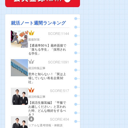
就活ノート週間ランキング
SCORE:1144
面接対策
【通過率50％】最終面接で
「落ちる学生」「採用され
る学生」
SCORE:1091
就活特集記事
意外と知らない！「実は上
場していない有名企業32
社」
SCORE:517
就活特集記事
【就活生服装編】「平服で
お越しください」と言われ
た時、どんな格好をするべ
き？
SCORE:404
リアルな選考情報・体験談