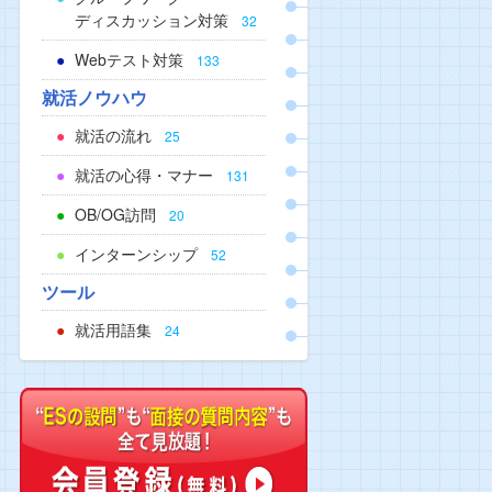
ディスカッション対策
32
Webテスト対策
133
就活ノウハウ
就活の流れ
25
就活の心得・マナー
131
OB/OG訪問
20
インターンシップ
52
ツール
就活用語集
24