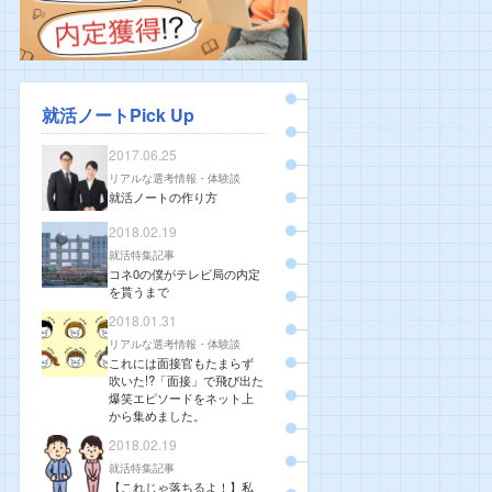
就活ノートPick Up
2017.06.25
リアルな選考情報・体験談
就活ノートの作り方
2018.02.19
就活特集記事
コネ0の僕がテレビ局の内定
を貰うまで
2018.01.31
リアルな選考情報・体験談
これには面接官もたまらず
吹いた!?「面接」で飛び出た
爆笑エピソードをネット上
から集めました。
2018.02.19
就活特集記事
【これじゃ落ちるよ！】私