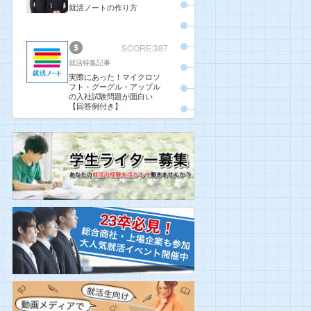
就活ノートの作り方
SCORE:387
就活特集記事
実際にあった！マイクロソ
フト・グーグル・アップル
の入社試験問題が面白い
【回答例付き】