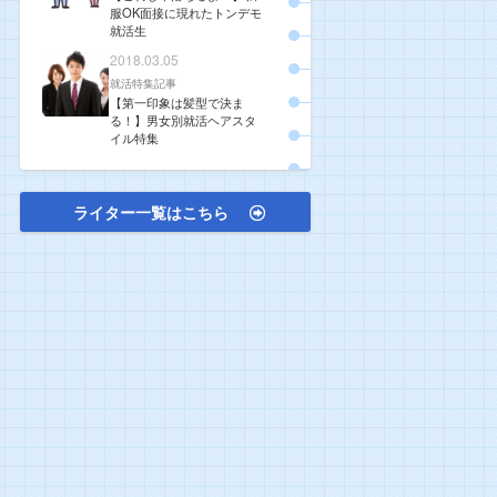
服OK面接に現れたトンデモ
就活生
2018.03.05
就活特集記事
【第一印象は髪型で決ま
る！】男女別就活ヘアスタ
イル特集
ライター一覧はこちら