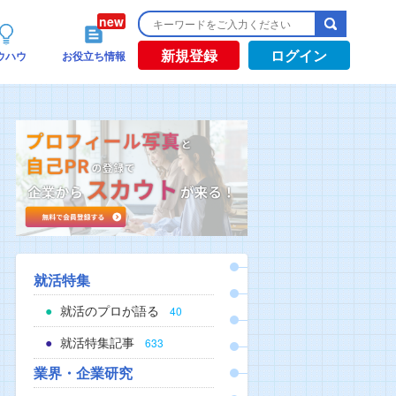
新規登録
ログイン
ウハウ
お役立ち情報
就活特集
就活のプロが語る
40
就活特集記事
633
業界・企業研究