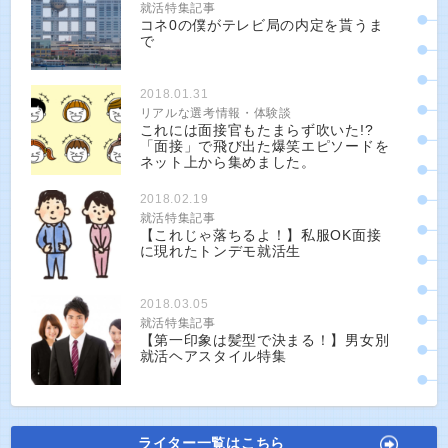
就活特集記事
コネ0の僕がテレビ局の内定を貰うま
で
2018.01.31
リアルな選考情報・体験談
これには面接官もたまらず吹いた!?
「面接」で飛び出た爆笑エピソードを
ネット上から集めました。
2018.02.19
就活特集記事
【これじゃ落ちるよ！】私服OK面接
に現れたトンデモ就活生
2018.03.05
就活特集記事
【第一印象は髪型で決まる！】男女別
就活ヘアスタイル特集
ライター一覧はこちら