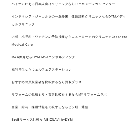
ベトナムにある日本人向けクリニックならＤＹＭメディカルセンター
インドネシア・ジャカルタの一般外来・健康診断クリニックならDYMメディ
カルクリニック
内科・小児科・ワクチンの予防接種ならニューヨークのクリニックJapanese
Medical Care
M&A仲介ならDYM M&Aコンサルティング
福利厚生ならウェルフェアステーション
おすすめの買取業者を比較するなら買取プラス
リフォームの見積もり・業者比較をするならMYリフォームラボ
企業・給与・採用情報を比較するならビジ研！通信
BtoBサービス比較ならBIZNAVI byDYM