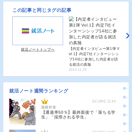
この記事と同じタグの記事
【内定者インタビュー第1弾 V
就活ノートトップへ
ol.1】内定7社インターンシッ
プ14社に参加した内定者が語
る就活の真髄
2014.11.28
就活ノート週間ランキング
SCORE:1144
面接対策
【通過率50％】最終面接で「落ちる学
生」「採用される学生」