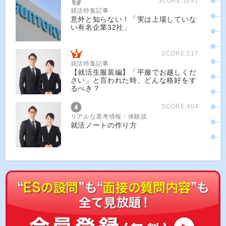
SCORE:1091
就活特集記事
意外と知らない！「実は上場していな
い有名企業32社」
SCORE:517
就活特集記事
【就活生服装編】「平服でお越しくだ
さい」と言われた時、どんな格好をす
るべき？
SCORE:404
リアルな選考情報・体験談
就活ノートの作り方