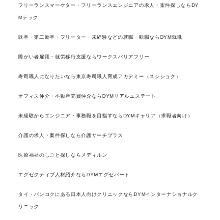
フリーランスマーケター・フリーランスエンジニアの求人・案件探しならDY
Mテック
既卒・第二新卒・フリーター・未経験などの就職・転職ならDYM就職
障がい者雇用・就労移行支援ならワークスバリアフリー
寿司職人になりたいなら東京寿司職人育成アカデミー（スシショク）
オフィス仲介・不動産売買仲介ならDYMリアルエステート
未経験からエンジニア・事務職を目指すならDYMキャリア（求職者向け）
介護の求人・案件探しなら介護サーチプラス
医療福祉のしごと探しならメディルン
エグゼクティブ人材紹介ならDYMエグゼパート
タイ・バンコクにある日本人向けクリニックならDYMインターナショナルク
リニック