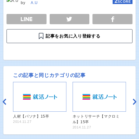
2
SCORE
by
A.U
E
TWEET
SHARE
記事をお気に入り登録する
この記事と同じカテゴリの記事
人材【パソナ】15卒
ネットリサーチ【マクロミ
2014.11.27
ル】15卒
2014.11.27