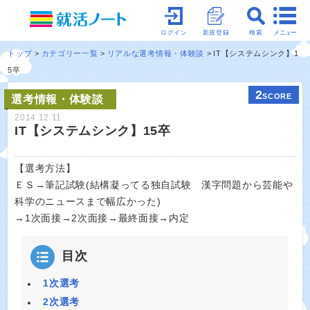
メニュー
ログイン
新規登録
検索
トップ
カテゴリー一覧
リアルな選考情報・体験談
IT【システムシンク】1
5卒
2
SCORE
選考情報・体験談
2014.12.11
IT【システムシンク】15卒
【選考方法】
ＥＳ→筆記試験(結構凝ってる独自試験 漢字問題から芸能や
科学のニュースまで幅広かった)
→1次面接→2次面接→最終面接→内定
目次
1次選考
2次選考