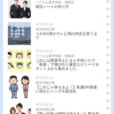
リアルな選考情報・体験談
就活ノートの作り方
2018.02.19
就活特集記事
コネ0の僕がテレビ局の内定を貰うま
で
2018.01.31
リアルな選考情報・体験談
これには面接官もたまらず吹いた!?
「面接」で飛び出た爆笑エピソードを
ネット上から集めました。
2018.02.19
就活特集記事
【これじゃ落ちるよ！】私服OK面接
に現れたトンデモ就活生
2018.03.05
就活特集記事
【第一印象は髪型で決まる！】男女別