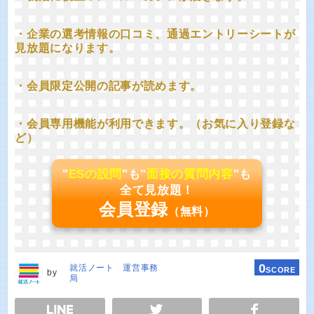
・企業の選考情報の口コミ、通過エントリーシートが
見放題になります。
・会員限定公開の記事が読めます。
・会員専用機能が利用できます。（お気に入り登録な
ど）
"
ESの設問
"も"
面接の質問内容
"も
全て見放題！
会員登録
（無料）
0
就活ノート 運営事務
SCORE
by
局
E
TWEET
SHARE