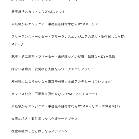
新卒就活スカウトならDYMスカウト
未経験からエンジニア・事務職を目指すならDYMキャリア
フリーランスマーケター・フリーランスエンジニアの求人・案件探しならDY
Mテック
既卒・第二新卒・フリーター・未経験などの就職・転職ならDYM就職
障がい者雇用・就労移行支援ならワークスバリアフリー
寿司職人になりたいなら東京寿司職人育成アカデミー（スシショク）
オフィス仲介・不動産売買仲介ならDYMリアルエステート
未経験からエンジニア・事務職を目指すならDYMキャリア（求職者向け）
介護の求人・案件探しなら介護サーチプラス
医療福祉のしごと探しならメディルン