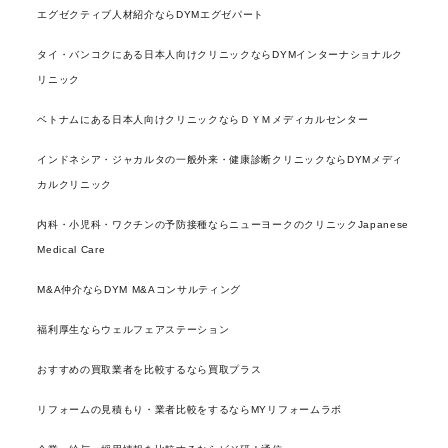
エグゼクティブ人材紹介ならDYMエグゼパート
タイ・バンコクにある日本人向けクリニックならDYMインターナショナルク
リニック
ベトナムにある日本人向けクリニックならＤＹＭメディカルセンター
インドネシア・ジャカルタの一般外来・健康診断クリニックならDYMメディ
カルクリニック
内科・小児科・ワクチンの予防接種ならニューヨークのクリニックJapanese
Medical Care
M&A仲介ならDYM M&Aコンサルティング
福利厚生ならウェルフェアステーション
おすすめの買取業者を比較するなら買取プラス
リフォームの見積もり・業者比較をするならMYリフォームラボ