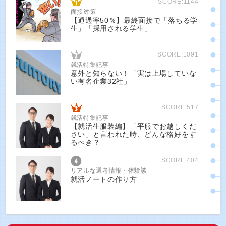
SCORE:1144
面接対策
【通過率50％】最終面接で「落ちる学
生」「採用される学生」
SCORE:1091
就活特集記事
意外と知らない！「実は上場していな
い有名企業32社」
SCORE:517
就活特集記事
【就活生服装編】「平服でお越しくだ
さい」と言われた時、どんな格好をす
るべき？
SCORE:404
リアルな選考情報・体験談
就活ノートの作り方