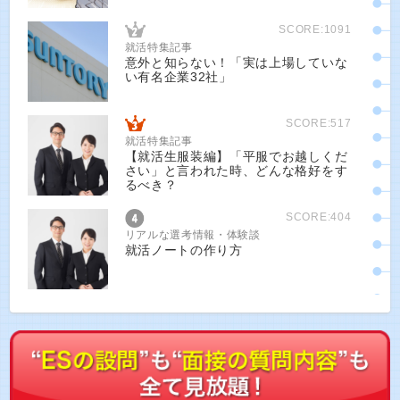
SCORE:1091
就活特集記事
意外と知らない！「実は上場していな
い有名企業32社」
SCORE:517
就活特集記事
【就活生服装編】「平服でお越しくだ
さい」と言われた時、どんな格好をす
るべき？
SCORE:404
リアルな選考情報・体験談
就活ノートの作り方