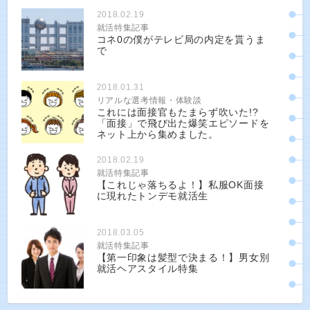
2018.02.19
就活特集記事
コネ0の僕がテレビ局の内定を貰うま
で
2018.01.31
リアルな選考情報・体験談
これには面接官もたまらず吹いた!?
「面接」で飛び出た爆笑エピソードを
ネット上から集めました。
2018.02.19
就活特集記事
【これじゃ落ちるよ！】私服OK面接
に現れたトンデモ就活生
2018.03.05
就活特集記事
【第一印象は髪型で決まる！】男女別
就活ヘアスタイル特集