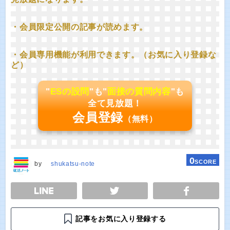
・会員限定公開の記事が読めます。
・会員専用機能が利用できます。（お気に入り登録な
ど）
"
ESの設問
"も"
面接の質問内容
"も
全て見放題！
会員登録
（無料）
0
SCORE
by
shukatsu-note
E
TWEET
SHARE
記事をお気に入り登録する