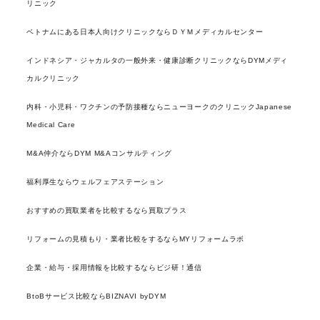
リニック
ベトナムにある日本人向けクリニックならＤＹＭメディカルセンター
インドネシア・ジャカルタの一般外来・健康診断クリニックならDYMメディ
カルクリニック
内科・小児科・ワクチンの予防接種ならニューヨークのクリニックJapanese
Medical Care
M&A仲介ならDYM M&Aコンサルティング
福利厚生ならウェルフェアステーション
おすすめの買取業者を比較するなら買取プラス
リフォームの見積もり・業者比較をするならMYリフォームラボ
企業・給与・採用情報を比較するならビジ研！通信
BtoBサービス比較ならBIZNAVI byDYM