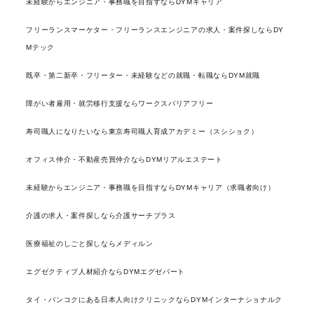
未経験からエンジニア・事務職を目指すならDYMキャリア
フリーランスマーケター・フリーランスエンジニアの求人・案件探しならDY
Mテック
既卒・第二新卒・フリーター・未経験などの就職・転職ならDYM就職
障がい者雇用・就労移行支援ならワークスバリアフリー
寿司職人になりたいなら東京寿司職人育成アカデミー（スシショク）
オフィス仲介・不動産売買仲介ならDYMリアルエステート
未経験からエンジニア・事務職を目指すならDYMキャリア（求職者向け）
介護の求人・案件探しなら介護サーチプラス
医療福祉のしごと探しならメディルン
エグゼクティブ人材紹介ならDYMエグゼパート
タイ・バンコクにある日本人向けクリニックならDYMインターナショナルク