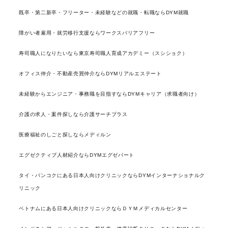
既卒・第二新卒・フリーター・未経験などの就職・転職ならDYM就職
障がい者雇用・就労移行支援ならワークスバリアフリー
寿司職人になりたいなら東京寿司職人育成アカデミー（スシショク）
オフィス仲介・不動産売買仲介ならDYMリアルエステート
未経験からエンジニア・事務職を目指すならDYMキャリア（求職者向け）
介護の求人・案件探しなら介護サーチプラス
医療福祉のしごと探しならメディルン
エグゼクティブ人材紹介ならDYMエグゼパート
タイ・バンコクにある日本人向けクリニックならDYMインターナショナルク
リニック
ベトナムにある日本人向けクリニックならＤＹＭメディカルセンター