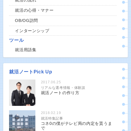
就活の流れ
就活の心得・マナー
OB/OG訪問
インターンシップ
ツール
就活用語集
就活ノートPick Up
2017.06.25
リアルな選考情報・体験談
就活ノートの作り方
2018.02.19
就活特集記事
コネ0の僕がテレビ局の内定を貰うま
で