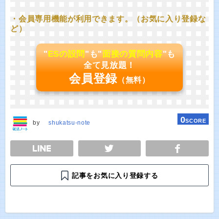
・会員専用機能が利用できます。（お気に入り登録な
ど）
"
ESの設問
"も"
面接の質問内容
"も
全て見放題！
会員登録
（無料）
0
SCORE
by
shukatsu-note
E
TWEET
SHARE
記事をお気に入り登録する