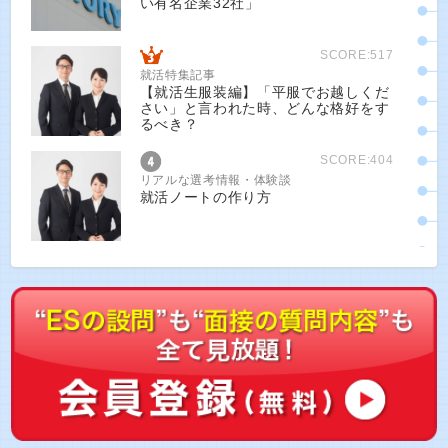
い有名企業32社」
SCORE:517
就活特集記事
【就活生服装編】「平服でお越しくだ
さい」と言われた時、どんな格好をす
るべき？
SCORE:404
リアルな選考情報・体験談
就活ノートの作り方