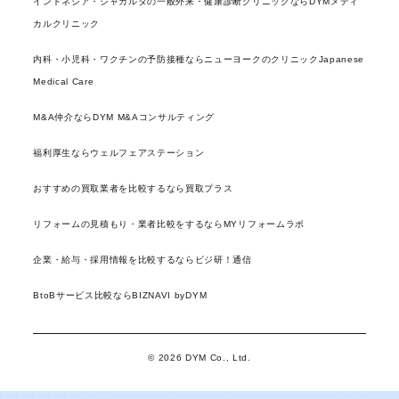
インドネシア・ジャカルタの一般外来・健康診断クリニックならDYMメディ
カルクリニック
内科・小児科・ワクチンの予防接種ならニューヨークのクリニックJapanese
Medical Care
M&A仲介ならDYM M&Aコンサルティング
福利厚生ならウェルフェアステーション
おすすめの買取業者を比較するなら買取プラス
リフォームの見積もり・業者比較をするならMYリフォームラボ
企業・給与・採用情報を比較するならビジ研！通信
BtoBサービス比較ならBIZNAVI byDYM
© 2026 DYM Co., Ltd.