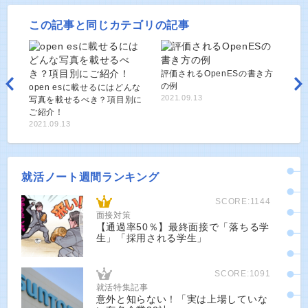
この記事と同じカテゴリの記事
評価されるOpenESの書き方
の例
open esに載せるにはどんな
2021.09.13
写真を載せるべき？項目別に
ご紹介！
2021.09.13
就活ノート週間ランキング
SCORE:1144
面接対策
【通過率50％】最終面接で「落ちる学
生」「採用される学生」
SCORE:1091
就活特集記事
意外と知らない！「実は上場していな