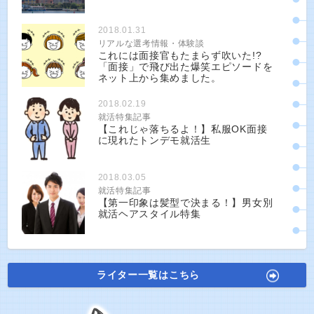
2018.01.31
リアルな選考情報・体験談
これには面接官もたまらず吹いた!?
「面接」で飛び出た爆笑エピソードを
ネット上から集めました。
2018.02.19
就活特集記事
【これじゃ落ちるよ！】私服OK面接
に現れたトンデモ就活生
2018.03.05
就活特集記事
【第一印象は髪型で決まる！】男女別
就活ヘアスタイル特集
ライター一覧はこちら