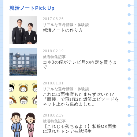
就活ノートPick Up
2017.06.25
リアルな選考情報・体験談
就活ノートの作り方
2018.02.19
就活特集記事
コネ0の僕がテレビ局の内定を貰うま
で
2018.01.31
リアルな選考情報・体験談
これには面接官もたまらず吹いた!?
「面接」で飛び出た爆笑エピソードを
ネット上から集めました。
2018.02.19
就活特集記事
【これじゃ落ちるよ！】私服OK面接
に現れたトンデモ就活生