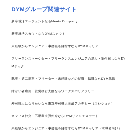
DYMグループ関連サイト
新卒就活エージェントならMeets Company
新卒就活スカウトならDYMスカウト
未経験からエンジニア・事務職を目指すならDYMキャリア
フリーランスマーケター・フリーランスエンジニアの求人・案件探しならDY
Mテック
既卒・第二新卒・フリーター・未経験などの就職・転職ならDYM就職
障がい者雇用・就労移行支援ならワークスバリアフリー
寿司職人になりたいなら東京寿司職人育成アカデミー（スシショク）
オフィス仲介・不動産売買仲介ならDYMリアルエステート
未経験からエンジニア・事務職を目指すならDYMキャリア（求職者向け）