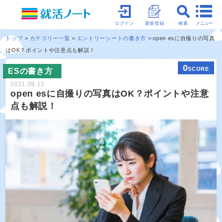
メニュー
ログイン
新規登録
検索
トップ
カテゴリー一覧
エントリーシートの書き方
open esに自撮りの写真
はOK？ポイントや注意点も解説！
0
SCORE
ESの書き方
2021.09.13
open esに自撮りの写真はOK？ポイントや注意
点も解説！