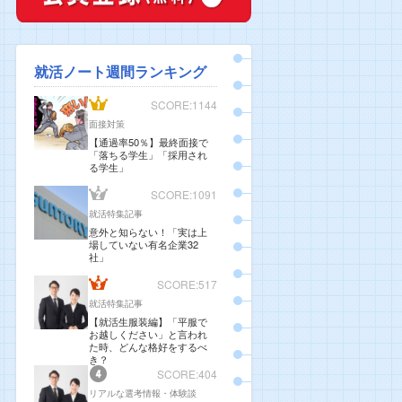
就活ノート週間ランキング
SCORE:1144
面接対策
【通過率50％】最終面接で
「落ちる学生」「採用され
る学生」
SCORE:1091
就活特集記事
意外と知らない！「実は上
場していない有名企業32
社」
SCORE:517
就活特集記事
【就活生服装編】「平服で
お越しください」と言われ
た時、どんな格好をするべ
き？
SCORE:404
リアルな選考情報・体験談