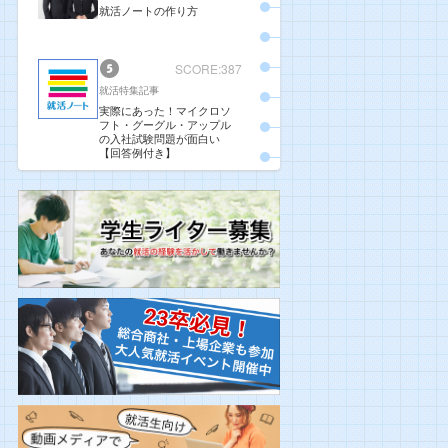
就活ノートの作り方
SCORE:387
就活特集記事
実際にあった！マイクロソ
フト・グーグル・アップル
の入社試験問題が面白い
【回答例付き】