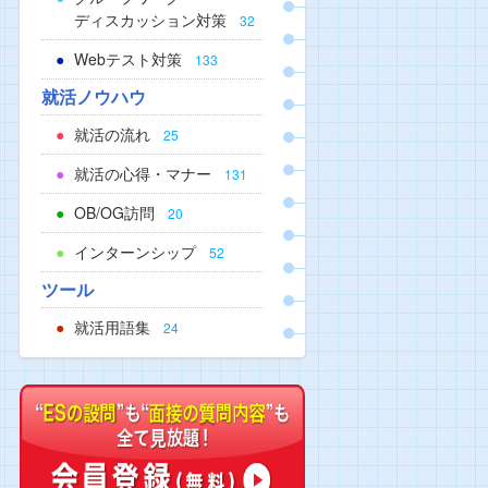
ディスカッション対策
32
Webテスト対策
133
就活ノウハウ
就活の流れ
25
就活の心得・マナー
131
OB/OG訪問
20
インターンシップ
52
ツール
就活用語集
24