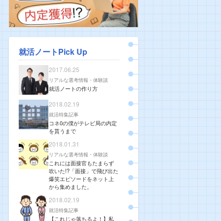
就活ノートPick Up
2017.06.25
リアルな選考情報・体験談
就活ノートの作り方
2018.02.19
就活特集記事
コネ0の僕がテレビ局の内定
を貰うまで
2018.01.31
リアルな選考情報・体験談
これには面接官もたまらず
吹いた!?「面接」で飛び出た
爆笑エピソードをネット上
から集めました。
2018.02.19
就活特集記事
【これじゃ落ちるよ！】私