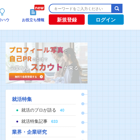
新規登録
ログイン
ウハウ
お役立ち情報
就活特集
就活のプロが語る
40
就活特集記事
633
業界・企業研究