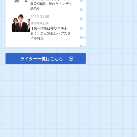
服OK面接に現れたトンデモ
就活生
2018.03.05
就活特集記事
【第一印象は髪型で決ま
る！】男女別就活ヘアスタ
イル特集
ライター一覧はこちら