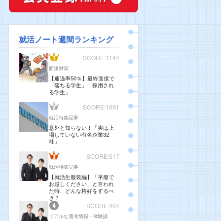
就活ノート週間ランキング
SCORE:1144
面接対策
【通過率50％】最終面接で
「落ちる学生」「採用され
る学生」
SCORE:1091
就活特集記事
意外と知らない！「実は上
場していない有名企業32
社」
SCORE:517
就活特集記事
【就活生服装編】「平服で
お越しください」と言われ
た時、どんな格好をするべ
き？
SCORE:404
リアルな選考情報・体験談