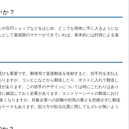
いか？
ニや百円ショップなどをはじめ、どこでも簡単に手に入るようにな
人として最低限のマナーができていれば、基本的には封筒による違
選びも重要です。郵便局で直接郵送を依頼すると、切手代を支払え
ありますが、コンビニなどから郵送したり、ポストに入れて郵送し
要があります。この切手のデザインについては特にこだわりはあり
前に確認しておく必要があります。エントリーシートの郵送におけ
度が多くなりますが、対象企業への距離や封筒の重さを把握せずに郵送
るケースもあります。貼り方や貼る位置に関してもズレが無いよう
的か？