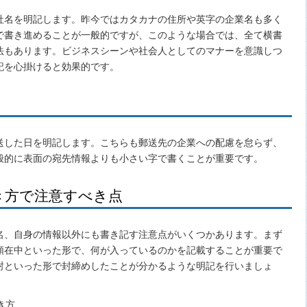
社名を明記します。昨今ではカタカナの住所や英字の企業名も多く
で書き進めることが一般的ですが、このような場合では、全て横書
法もあります。ビジネスシーンや社会人としてのマナーを意識しつ
記を心掛けると効果的です。
送した日を明記します。こちらも郵送先の企業への配慮を怠らず、
般的に表面の宛先情報よりも小さい字で書くことが重要です。
き方で注意すべき点
名、自身の情報以外にも書き記す注意点がいくつかあります。まず
類在中といった形で、何が入っているのかを記載することが重要で
封といった形で封締めしたことが分かるような明記を行いましょ