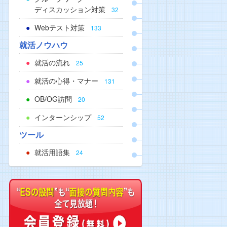
ディスカッション対策
32
Webテスト対策
133
就活ノウハウ
就活の流れ
25
就活の心得・マナー
131
OB/OG訪問
20
インターンシップ
52
ツール
就活用語集
24