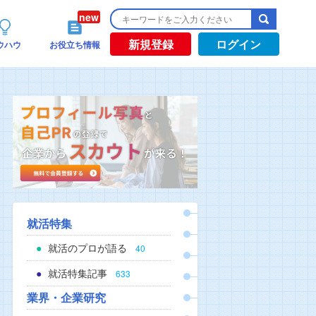
新規登録
ログイン
ウハウ
お役立ち情報
就活特集
就活のプロが語る
40
就活特集記事
633
業界・企業研究