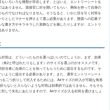
筒もいろいろな種類が存在します。とはいえ、エントリーシートを
ではありません。面接官に封を開いてもらい、興味を持って自身の
のものでなければなりません。そうなると、いかに目を引く封筒を
かりとしたマナーを押さえて選ぶ必要があります。懸賞への応募で
ルな書き方やキラキラした装飾などを施したりしますが、エントリ
はありません。
は
る封筒は、どういったものを選べばいいのでしょうか。まず、効果
号（角2と呼ばれたりもします）のサイズを選ぶのがオススメです。
用担当者に自身のことを知ってもらうために提出するものです。そ
すいように提出する必要があります。また、通常エントリーシート
れを二つ折りして封入するためには、A4サイズの封入が可能な角形
も折らないと入らないような封筒は効果的ではありません。そもそも
に対して失礼にあたりますので、A4サイズが入る封筒を選びましょ