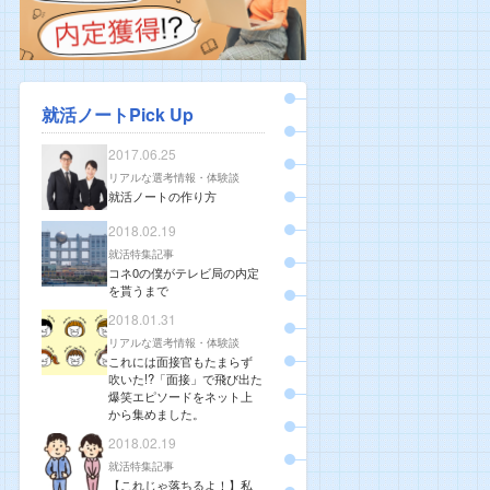
就活ノートPick Up
2017.06.25
リアルな選考情報・体験談
就活ノートの作り方
2018.02.19
就活特集記事
コネ0の僕がテレビ局の内定
を貰うまで
2018.01.31
リアルな選考情報・体験談
これには面接官もたまらず
吹いた!?「面接」で飛び出た
爆笑エピソードをネット上
から集めました。
2018.02.19
就活特集記事
【これじゃ落ちるよ！】私