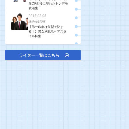
服OK面接に現れたトンデモ
就活生
2018.03.05
就活特集記事
【第一印象は髪型で決ま
る！】男女別就活ヘアスタ
イル特集
ライター一覧はこちら