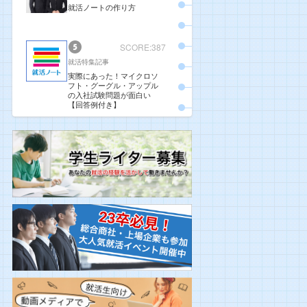
就活ノートの作り方
SCORE:387
就活特集記事
実際にあった！マイクロソ
フト・グーグル・アップル
の入社試験問題が面白い
【回答例付き】