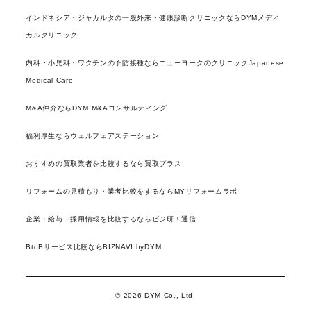
インドネシア・ジャカルタの一般外来・健康診断クリニックならDYMメディ
カルクリニック
内科・小児科・ワクチンの予防接種ならニューヨークのクリニックJapanese
Medical Care
M&A仲介ならDYM M&Aコンサルティング
福利厚生ならウェルフェアステーション
おすすめの買取業者を比較するなら買取プラス
リフォームの見積もり・業者比較をするならMYリフォームラボ
企業・給与・採用情報を比較するならビジ研！通信
BtoBサービス比較ならBIZNAVI byDYM
© 2026 DYM Co., Ltd.