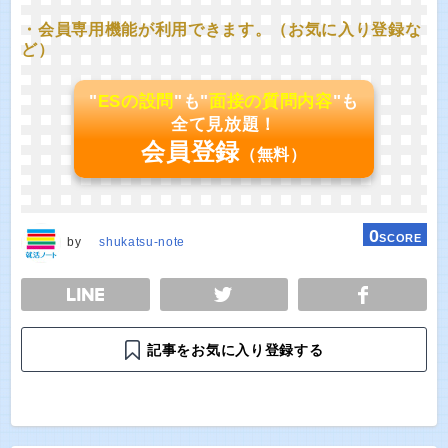
・会員専用機能が利用できます。（お気に入り登録な
ど）
"
ESの設問
"も"
面接の質問内容
"も
全て見放題！
会員登録
（無料）
0
SCORE
by
shukatsu-note
E
TWEET
SHARE
記事をお気に入り登録する