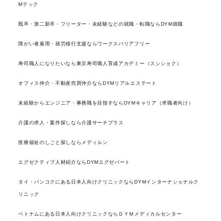
Mテック
既卒・第二新卒・フリーター・未経験などの就職・転職ならDYM就職
障がい者雇用・就労移行支援ならワークスバリアフリー
寿司職人になりたいなら東京寿司職人育成アカデミー（スシショク）
オフィス仲介・不動産売買仲介ならDYMリアルエステート
未経験からエンジニア・事務職を目指すならDYMキャリア（求職者向け）
介護の求人・案件探しなら介護サーチプラス
医療福祉のしごと探しならメディルン
エグゼクティブ人材紹介ならDYMエグゼパート
タイ・バンコクにある日本人向けクリニックならDYMインターナショナルク
リニック
ベトナムにある日本人向けクリニックならＤＹＭメディカルセンター