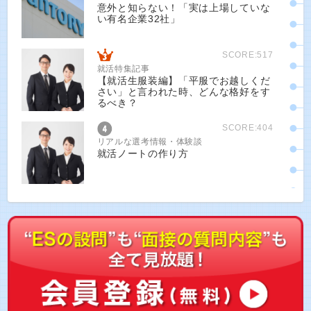
意外と知らない！「実は上場していな
い有名企業32社」
SCORE:517
就活特集記事
【就活生服装編】「平服でお越しくだ
さい」と言われた時、どんな格好をす
るべき？
SCORE:404
リアルな選考情報・体験談
就活ノートの作り方