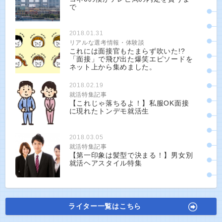
で
2018.01.31
リアルな選考情報・体験談
これには面接官もたまらず吹いた!?
「面接」で飛び出た爆笑エピソードを
ネット上から集めました。
2018.02.19
就活特集記事
【これじゃ落ちるよ！】私服OK面接
に現れたトンデモ就活生
2018.03.05
就活特集記事
【第一印象は髪型で決まる！】男女別
就活ヘアスタイル特集
ライター一覧はこちら