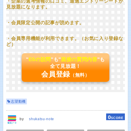
・企業の選考情報の口コミ、通過エントリーシートが
見放題になります。
・会員限定公開の記事が読めます。
・会員専用機能が利用できます。（お気に入り登録な
ど）
"
ESの設問
"も"
面接の質問内容
"も
全て見放題！
会員登録
（無料）
志望動機
0
SCORE
by
shukatsu-note