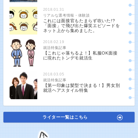
2018.01.31
リアルな選考情報・体験談
これには面接官もたまらず吹いた!?
「面接」で飛び出た爆笑エピソードを
ネット上から集めました。
2018.02.19
就活特集記事
【これじゃ落ちるよ！】私服OK面接
に現れたトンデモ就活生
2018.03.05
就活特集記事
【第一印象は髪型で決まる！】男女別
就活ヘアスタイル特集
ライター一覧はこちら