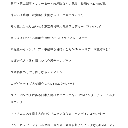
既卒・第二新卒・フリーター・未経験などの就職・転職ならDYM就職
障がい者雇用・就労移行支援ならワークスバリアフリー
寿司職人になりたいなら東京寿司職人育成アカデミー（スシショク）
オフィス仲介・不動産売買仲介ならDYMリアルエステート
未経験からエンジニア・事務職を目指すならDYMキャリア（求職者向け）
介護の求人・案件探しなら介護サーチプラス
医療福祉のしごと探しならメディルン
エグゼクティブ人材紹介ならDYMエグゼパート
タイ・バンコクにある日本人向けクリニックならDYMインターナショナルク
リニック
ベトナムにある日本人向けクリニックならＤＹＭメディカルセンター
インドネシア・ジャカルタの一般外来・健康診断クリニックならDYMメディ