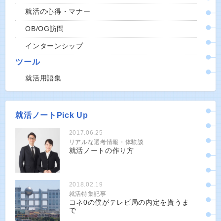
就活の心得・マナー
OB/OG訪問
インターンシップ
ツール
就活用語集
就活ノートPick Up
2017.06.25
リアルな選考情報・体験談
就活ノートの作り方
2018.02.19
就活特集記事
コネ0の僕がテレビ局の内定を貰うま
で