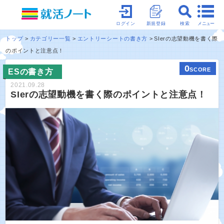
メニュー
ログイン
新規登録
検索
トップ
カテゴリー一覧
エントリーシートの書き方
SIerの志望動機を書く際
のポイントと注意点！
0
SCORE
ESの書き方
2021.09.28
SIerの志望動機を書く際のポイントと注意点！