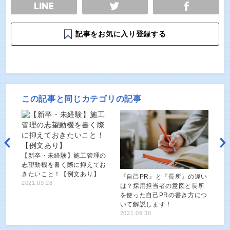
E
TWEET
SHARE
記事をお気に入り登録する
この記事と同じカテゴリの記事
【新卒・未経験】施工管理の
志望動機を書く際に抑えてお
きたいこと！【例文あり】
『自己PR』と『長所』の違い
2021.09.28
は？採用担当者の意図と長所
を使った自己PRの書き方につ
いて解説します！
2021.09.30