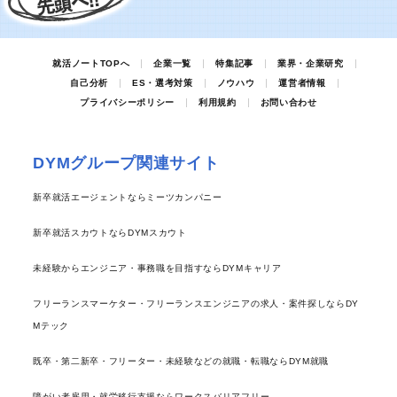
就活ノートTOPへ
企業一覧
特集記事
業界・企業研究
自己分析
ES・選考対策
ノウハウ
運営者情報
プライバシーポリシー
利用規約
お問い合わせ
DYMグループ関連サイト
新卒就活エージェントならミーツカンパニー
新卒就活スカウトならDYMスカウト
未経験からエンジニア・事務職を目指すならDYMキャリア
フリーランスマーケター・フリーランスエンジニアの求人・案件探しならDY
Mテック
既卒・第二新卒・フリーター・未経験などの就職・転職ならDYM就職
障がい者雇用・就労移行支援ならワークスバリアフリー