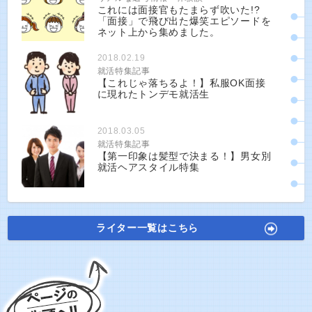
これには面接官もたまらず吹いた!?
「面接」で飛び出た爆笑エピソードを
ネット上から集めました。
2018.02.19
就活特集記事
【これじゃ落ちるよ！】私服OK面接
に現れたトンデモ就活生
2018.03.05
就活特集記事
【第一印象は髪型で決まる！】男女別
就活ヘアスタイル特集
ライター一覧はこちら