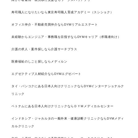
寿司職人になりたいなら東京寿司職人育成アカデミー（スシショク）
オフィス仲介・不動産売買仲介ならDYMリアルエステート
未経験からエンジニア・事務職を目指すならDYMキャリア（求職者向け）
介護の求人・案件探しなら介護サーチプラス
医療福祉のしごと探しならメディルン
エグゼクティブ人材紹介ならDYMエグゼパート
タイ・バンコクにある日本人向けクリニックならDYMインターナショナルク
リニック
ベトナムにある日本人向けクリニックならＤＹＭメディカルセンター
インドネシア・ジャカルタの一般外来・健康診断クリニックならDYMメディ
カルクリニック