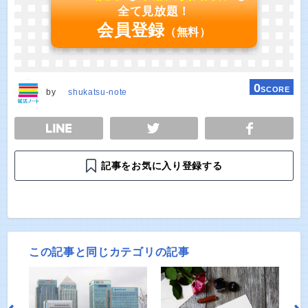
全て見放題！
会員登録
（無料）
0
SCORE
by
shukatsu-note
E
TWEET
SHARE
記事をお気に入り登録する
この記事と同じカテゴリの記事