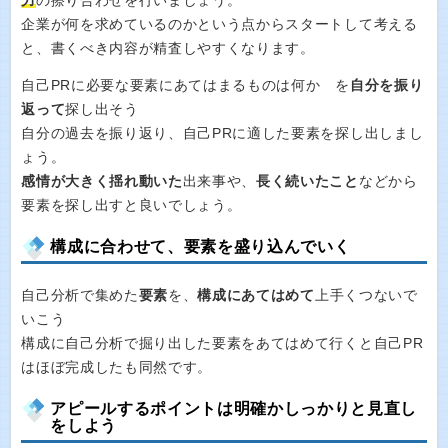
力
の擦り合わせを行いましょう。
企業が何を求めているのかという点からスタートして考える
と、書くべき内容が精査しやすくなります。
自己PRに必要な要素にあてはまるものは何か を
自分を振り
返って
探し出そう
自分の過去を振り返り、自己PRに適した要素を探し出しまし
ょう。
感情が大きく揺れ動いた
出来事や、
長く続いたこと
などから
要素を探し出すと良いでしょう。
構成に合わせて、要素を盛り込んでいく
自己分析で集めた
要素
を、
構成にあてはめて
上手くつないで
いこう
構成に自己分析で掘り出した要素をあてはめて行くと自己PR
はほぼ完成したも同然です。
アピールするポイントは明確かしっかりと見直し
をしよう