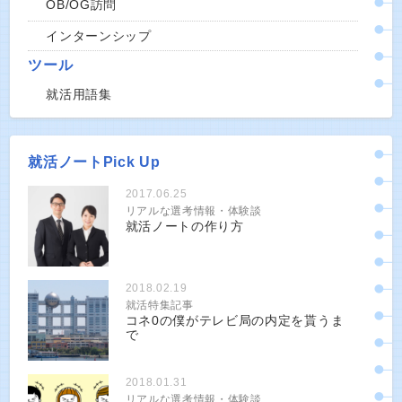
OB/OG訪問
インターンシップ
ツール
就活用語集
就活ノートPick Up
2017.06.25
リアルな選考情報・体験談
就活ノートの作り方
2018.02.19
就活特集記事
コネ0の僕がテレビ局の内定を貰うま
で
2018.01.31
リアルな選考情報・体験談