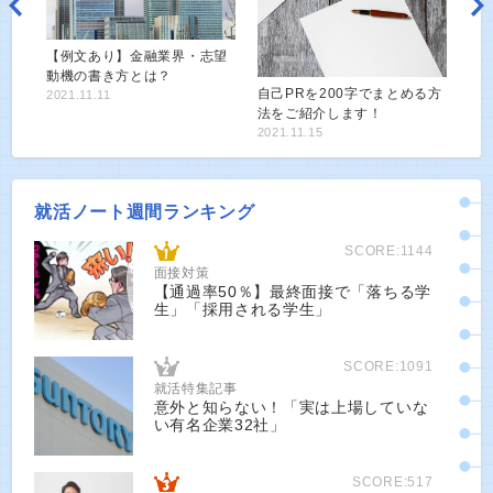
【例文あり】金融業界・志望
動機の書き方とは？
自己PRを200字でまとめる方
2021.11.11
法をご紹介します！
2021.11.15
就活ノート週間ランキング
SCORE:1144
面接対策
【通過率50％】最終面接で「落ちる学
生」「採用される学生」
SCORE:1091
就活特集記事
意外と知らない！「実は上場していな
い有名企業32社」
SCORE:517