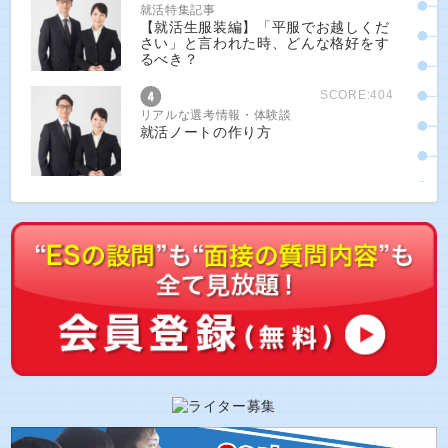
就活特集記事
【就活生服装編】「平服でお越しくだ
さい」と言われた時、どんな格好をす
るべき？
SCORE:404
リアルな選考情報・体験談
就活ノートの作り方