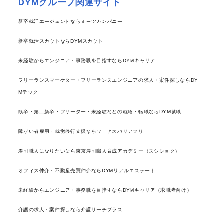
DYMグループ関連サイト
新卒就活エージェントならミーツカンパニー
新卒就活スカウトならDYMスカウト
未経験からエンジニア・事務職を目指すならDYMキャリア
フリーランスマーケター・フリーランスエンジニアの求人・案件探しならDY
Mテック
既卒・第二新卒・フリーター・未経験などの就職・転職ならDYM就職
障がい者雇用・就労移行支援ならワークスバリアフリー
寿司職人になりたいなら東京寿司職人育成アカデミー（スシショク）
オフィス仲介・不動産売買仲介ならDYMリアルエステート
未経験からエンジニア・事務職を目指すならDYMキャリア（求職者向け）
介護の求人・案件探しなら介護サーチプラス