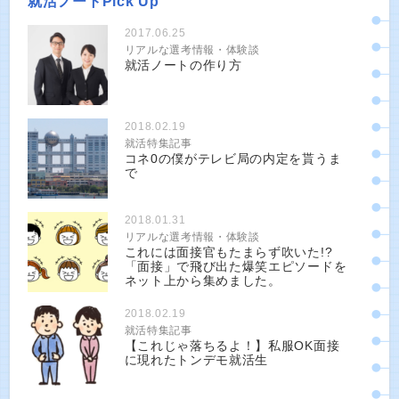
就活ノートPick Up
2017.06.25
リアルな選考情報・体験談
就活ノートの作り方
2018.02.19
就活特集記事
コネ0の僕がテレビ局の内定を貰うま
で
2018.01.31
リアルな選考情報・体験談
これには面接官もたまらず吹いた!?
「面接」で飛び出た爆笑エピソードを
ネット上から集めました。
2018.02.19
就活特集記事
【これじゃ落ちるよ！】私服OK面接
に現れたトンデモ就活生