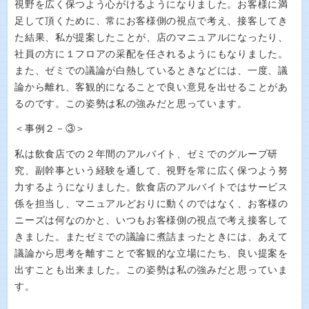
視野を広く保つよう心がけるようになりました。お客様に満
足して頂くために、常にお客様側の視点で考え、接客してき
た結果、私が提案したことが、店のマニュアルになったり、
社員の方に１フロアの采配を任されるようにもなりました。
また、ゼミでの議論が白熱しているときなどには、一度、議
論から離れ、客観的になることで良い意見を出せることがあ
るのです。この姿勢は私の強みだと思っています。
＜事例２－③＞
私は飲食店での２年間のアルバイト、ゼミでのグループ研
究、副幹事という経験を通して、視野を常に広く保つよう努
力するようになりました。飲食店のアルバイトではサービス
係を担当し、マニュアルどおりに動くのではなく、お客様の
ニーズは何なのかと、いつもお客様側の視点で考え接客して
きました。またゼミでの議論に煮詰まったときには、あえて
議論から思考を離すことで客観的な立場にたち、良い提案を
出すことも出来ました。この姿勢は私の強みだと思っていま
す。