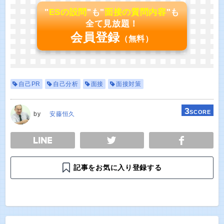
"
ESの設問
"も"
面接の質問内容
"も
全て見放題！
会員登録
（無料）
自己PR
自己分析
面接
面接対策
3
SCORE
by
安藤恒久
E
TWEET
SHARE
記事をお気に入り登録する