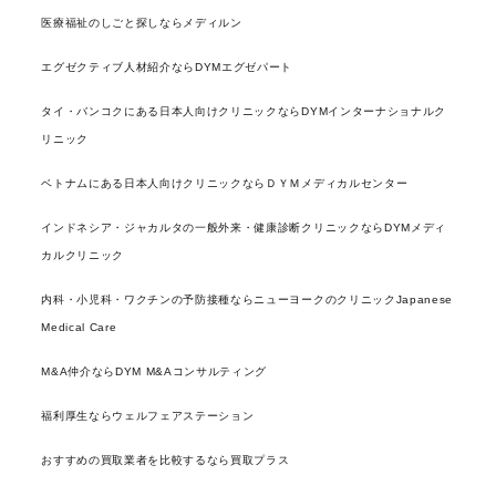
医療福祉のしごと探しならメディルン
エグゼクティブ人材紹介ならDYMエグゼパート
タイ・バンコクにある日本人向けクリニックならDYMインターナショナルク
リニック
ベトナムにある日本人向けクリニックならＤＹＭメディカルセンター
インドネシア・ジャカルタの一般外来・健康診断クリニックならDYMメディ
カルクリニック
内科・小児科・ワクチンの予防接種ならニューヨークのクリニックJapanese
Medical Care
M&A仲介ならDYM M&Aコンサルティング
福利厚生ならウェルフェアステーション
おすすめの買取業者を比較するなら買取プラス