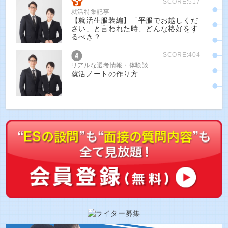
SCORE:517
就活特集記事
【就活生服装編】「平服でお越しくだ
さい」と言われた時、どんな格好をす
るべき？
SCORE:404
リアルな選考情報・体験談
就活ノートの作り方