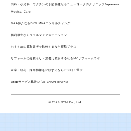
内科・小児科・ワクチンの予防接種ならニューヨークのクリニックJapanese
Medical Care
M&A仲介ならDYM M&Aコンサルティング
福利厚生ならウェルフェアステーション
おすすめの買取業者を比較するなら買取プラス
リフォームの見積もり・業者比較をするならMYリフォームラボ
企業・給与・採用情報を比較するならビジ研！通信
BtoBサービス比較ならBIZNAVI byDYM
© 2026 DYM Co., Ltd.