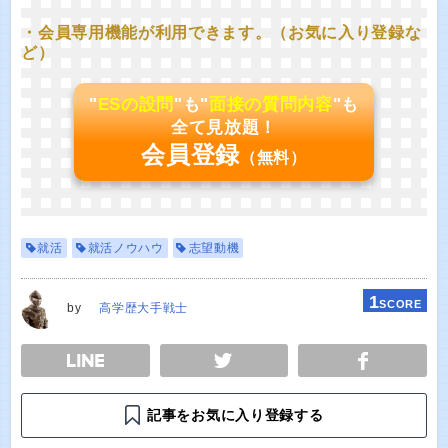
・会員専用機能が利用できます。（お気に入り登録な
ど）
"
ESの設問
"も"
面接の質問内容
"も
全て見放題！
会員登録
（無料）
就活
就活ノウハウ
志望動機
1
SCORE
by
高学歴大手戦士
E
TWEET
SHARE
記事をお気に入り登録する