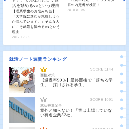
系の内定者が検証！
2018.01.05
【理系学生のお悩み相談】
「大学院に進むか就職しよう
か悩んでいます。」そんな人
にこそ就活を勧める○○という
理由
2017.12.26
就活ノート週間ランキング
SCORE:1144
面接対策
【通過率50％】最終面接で「落ちる学
生」「採用される学生」
SCORE:1091
就活特集記事
意外と知らない！「実は上場していな
い有名企業32社」