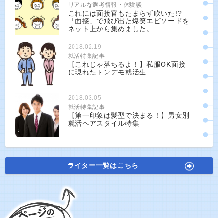
リアルな選考情報・体験談
これには面接官もたまらず吹いた!?
「面接」で飛び出た爆笑エピソードを
ネット上から集めました。
2018.02.19
就活特集記事
【これじゃ落ちるよ！】私服OK面接
に現れたトンデモ就活生
2018.03.05
就活特集記事
【第一印象は髪型で決まる！】男女別
就活ヘアスタイル特集
ライター一覧はこちら