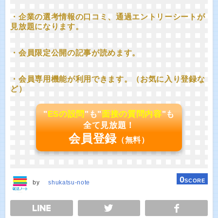
・企業の選考情報の口コミ、通過エントリーシートが
見放題になります。
・会員限定公開の記事が読めます。
・会員専用機能が利用できます。（お気に入り登録な
ど）
"
ESの設問
"も"
面接の質問内容
"も
全て見放題！
会員登録
（無料）
0
SCORE
by
shukatsu-note
E
TWEET
SHARE