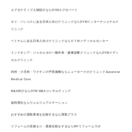
エグゼクティブ人材紹介ならDYMエグゼパート
タイ・バンコクにある日本人向けクリニックならDYMインターナショナルク
リニック
ベトナムにある日本人向けクリニックならＤＹＭメディカルセンター
インドネシア・ジャカルタの一般外来・健康診断クリニックならDYMメディ
カルクリニック
内科・小児科・ワクチンの予防接種ならニューヨークのクリニックJapanese
Medical Care
M&A仲介ならDYM M&Aコンサルティング
福利厚生ならウェルフェアステーション
おすすめの買取業者を比較するなら買取プラス
リフォームの見積もり・業者比較をするならMYリフォームラボ