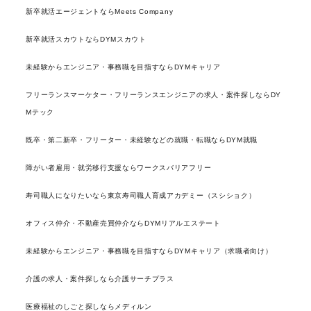
新卒就活エージェントならMeets Company
新卒就活スカウトならDYMスカウト
未経験からエンジニア・事務職を目指すならDYMキャリア
フリーランスマーケター・フリーランスエンジニアの求人・案件探しならDY
Mテック
既卒・第二新卒・フリーター・未経験などの就職・転職ならDYM就職
障がい者雇用・就労移行支援ならワークスバリアフリー
寿司職人になりたいなら東京寿司職人育成アカデミー（スシショク）
オフィス仲介・不動産売買仲介ならDYMリアルエステート
未経験からエンジニア・事務職を目指すならDYMキャリア（求職者向け）
介護の求人・案件探しなら介護サーチプラス
医療福祉のしごと探しならメディルン