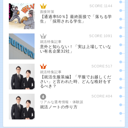
SCORE:1144
面接対策
【通過率50％】最終面接で「落ちる学
生」「採用される学生」
SCORE:1091
就活特集記事
意外と知らない！「実は上場していな
い有名企業32社」
SCORE:517
就活特集記事
【就活生服装編】「平服でお越しくだ
さい」と言われた時、どんな格好をす
るべき？
SCORE:404
リアルな選考情報・体験談
就活ノートの作り方