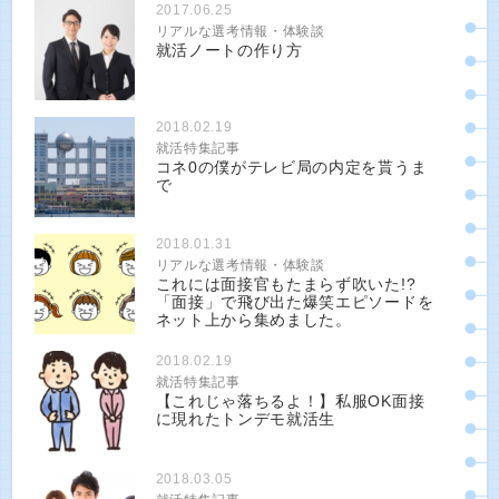
2017.06.25
リアルな選考情報・体験談
就活ノートの作り方
2018.02.19
就活特集記事
コネ0の僕がテレビ局の内定を貰うま
で
2018.01.31
リアルな選考情報・体験談
これには面接官もたまらず吹いた!?
「面接」で飛び出た爆笑エピソードを
ネット上から集めました。
2018.02.19
就活特集記事
【これじゃ落ちるよ！】私服OK面接
に現れたトンデモ就活生
2018.03.05