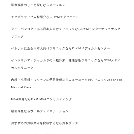
医療福祉のしごと探しならメディルン
エグゼクティブ人材紹介ならDYMエグゼパート
タイ・バンコクにある日本人向けクリニックならDYMインターナショナルク
リニック
ベトナムにある日本人向けクリニックならＤＹＭメディカルセンター
インドネシア・ジャカルタの一般外来・健康診断クリニックならDYMメディ
カルクリニック
内科・小児科・ワクチンの予防接種ならニューヨークのクリニックJapanese
Medical Care
M&A仲介ならDYM M&Aコンサルティング
福利厚生ならウェルフェアステーション
おすすめの買取業者を比較するなら買取プラス