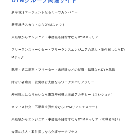
DYMグループ関連サイト
新卒就活エージェントならミーツカンパニー
新卒就活スカウトならDYMスカウト
未経験からエンジニア・事務職を目指すならDYMキャリア
フリーランスマーケター・フリーランスエンジニアの求人・案件探しならDY
Mテック
既卒・第二新卒・フリーター・未経験などの就職・転職ならDYM就職
障がい者雇用・就労移行支援ならワークスバリアフリー
寿司職人になりたいなら東京寿司職人育成アカデミー（スシショク）
オフィス仲介・不動産売買仲介ならDYMリアルエステート
未経験からエンジニア・事務職を目指すならDYMキャリア（求職者向け）
介護の求人・案件探しなら介護サーチプラス