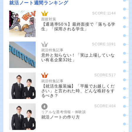
就活ノート週間ランキング
SCORE:1144
面接対策
【通過率50％】最終面接で「落ちる学
生」「採用される学生」
SCORE:1091
就活特集記事
意外と知らない！「実は上場していな
い有名企業32社」
SCORE:517
就活特集記事
【就活生服装編】「平服でお越しくだ
さい」と言われた時、どんな格好をす
るべき？
SCORE:404
リアルな選考情報・体験談
就活ノートの作り方