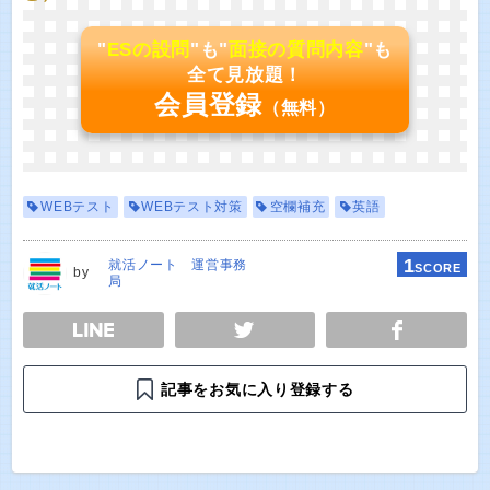
"
ESの設問
"も"
面接の質問内容
"も
全て見放題！
会員登録
（無料）
WEBテスト
WEBテスト対策
空欄補充
英語
1
就活ノート 運営事務
SCORE
by
局
E
TWEET
SHARE
記事をお気に入り登録する