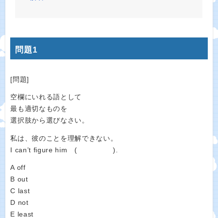
問題1
[問題]
空欄にいれる語として
最も適切なものを
選択肢から選びなさい。
私は、彼のことを理解できない。
I can’t figure him ( ).
A off
B out
C last
D not
E least