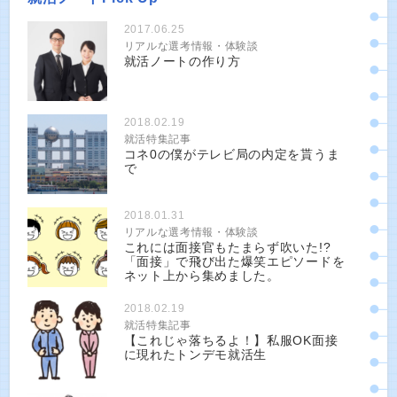
2017.06.25
リアルな選考情報・体験談
就活ノートの作り方
2018.02.19
就活特集記事
コネ0の僕がテレビ局の内定を貰うま
で
2018.01.31
リアルな選考情報・体験談
これには面接官もたまらず吹いた!?
「面接」で飛び出た爆笑エピソードを
ネット上から集めました。
2018.02.19
就活特集記事
【これじゃ落ちるよ！】私服OK面接
に現れたトンデモ就活生