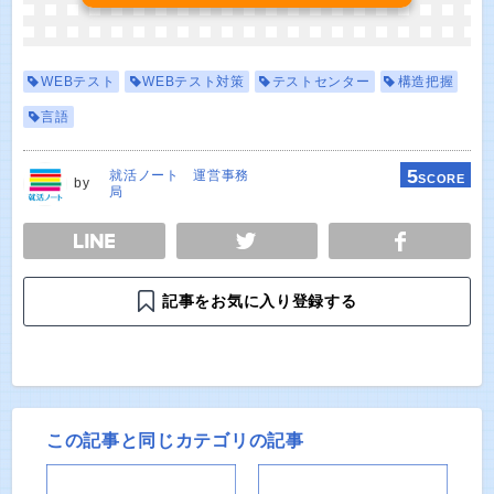
WEBテスト
WEBテスト対策
テストセンター
構造把握
言語
5
就活ノート 運営事務
SCORE
by
局
E
TWEET
SHARE
記事をお気に入り登録する
この記事と同じカテゴリの記事