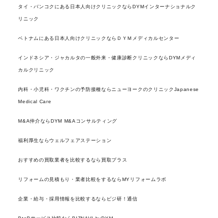
タイ・バンコクにある日本人向けクリニックならDYMインターナショナルク
リニック
ベトナムにある日本人向けクリニックならＤＹＭメディカルセンター
インドネシア・ジャカルタの一般外来・健康診断クリニックならDYMメディ
カルクリニック
内科・小児科・ワクチンの予防接種ならニューヨークのクリニックJapanese
Medical Care
M&A仲介ならDYM M&Aコンサルティング
福利厚生ならウェルフェアステーション
おすすめの買取業者を比較するなら買取プラス
リフォームの見積もり・業者比較をするならMYリフォームラボ
企業・給与・採用情報を比較するならビジ研！通信