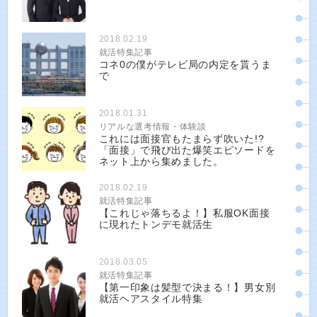
2018.02.19
就活特集記事
コネ0の僕がテレビ局の内定を貰うま
で
2018.01.31
リアルな選考情報・体験談
これには面接官もたまらず吹いた!?
「面接」で飛び出た爆笑エピソードを
ネット上から集めました。
2018.02.19
就活特集記事
【これじゃ落ちるよ！】私服OK面接
に現れたトンデモ就活生
2018.03.05
就活特集記事
【第一印象は髪型で決まる！】男女別
就活ヘアスタイル特集