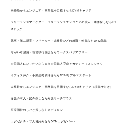
未経験からエンジニア・事務職を目指すならDYMキャリア
フリーランスマーケター・フリーランスエンジニアの求人・案件探しならDY
Mテック
既卒・第二新卒・フリーター・未経験などの就職・転職ならDYM就職
障がい者雇用・就労移行支援ならワークスバリアフリー
寿司職人になりたいなら東京寿司職人育成アカデミー（スシショク）
オフィス仲介・不動産売買仲介ならDYMリアルエステート
未経験からエンジニア・事務職を目指すならDYMキャリア（求職者向け）
介護の求人・案件探しなら介護サーチプラス
医療福祉のしごと探しならメディルン
エグゼクティブ人材紹介ならDYMエグゼパート