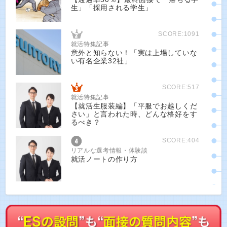
生」「採用される学生」
SCORE:1091
就活特集記事
意外と知らない！「実は上場していな
い有名企業32社」
SCORE:517
就活特集記事
【就活生服装編】「平服でお越しくだ
さい」と言われた時、どんな格好をす
るべき？
SCORE:404
リアルな選考情報・体験談
就活ノートの作り方