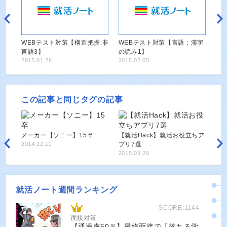
WEBテスト対策【構造把握:非
WEBテスト対策【言語：漢字
言語3】
の読み1】
2015.01.28
2015.02.05
この記事と同じタグの記事
メーカー【ソニー】15卒
【就活Hack】就活お役立ちア
2014.12.11
プリ7選
2015.03.26
就活ノート週間ランキング
SCORE:1144
面接対策
【通過率50％】最終面接で「落ちる学