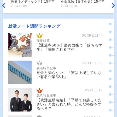
医療【メディックス】15年卒
生命保険【日本生命】15年卒
2014.12.09
2014.12.10
就活ノート週間ランキング
SCORE:1144
面接対策
【通過率50％】最終面接で「落ちる学
生」「採用される学生」
SCORE:1091
就活特集記事
意外と知らない！「実は上場していな
い有名企業32社」
SCORE:517
就活特集記事
【就活生服装編】「平服でお越しくだ
さい」と言われた時、どんな格好をす
るべき？