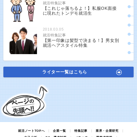
就活特集記事
【これじゃ落ちるよ！】私服OK面接
に現れたトンデモ就活生
2018.03.05
就活特集記事
【第一印象は髪型で決まる！】男女別
就活ヘアスタイル特集
ライター一覧はこちら
就活ノートTOPへ
企業一覧
特集記事
業界・企業研究