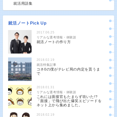
就活用語集
就活ノートPick Up
2017.06.25
リアルな選考情報・体験談
就活ノートの作り方
2018.02.19
就活特集記事
コネ0の僕がテレビ局の内定を貰うま
で
2018.01.31
リアルな選考情報・体験談
これには面接官もたまらず吹いた!?
「面接」で飛び出た爆笑エピソードを
ネット上から集めました。
2018.02.19