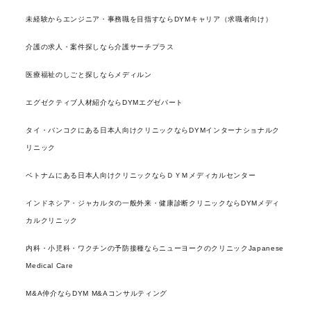
未経験からエンジニア・事務職を目指すならDYMキャリア（求職者向け）
介護の求人・案件探しなら介護サーチプラス
医療福祉のしごと探しならメディルン
エグゼクティブ人材紹介ならDYMエグゼパート
タイ・バンコクにある日本人向けクリニックならDYMインターナショナルク
リニック
ベトナムにある日本人向けクリニックならＤＹＭメディカルセンター
インドネシア・ジャカルタの一般外来・健康診断クリニックならDYMメディ
カルクリニック
内科・小児科・ワクチンの予防接種ならニューヨークのクリニックJapanese
Medical Care
M&A仲介ならDYM M&Aコンサルティング