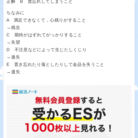
正解 B 度忘れしてしまうこと
ちなみに
A 満足できなくて，心残りがすること
→残念
C 期待がはずれてがっかりすること
→失望
D 不注意などによって生じたしくじり
→過失
E 置き忘れたり落としたりして金品を失うこと
→遺失