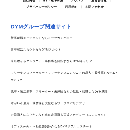
自己分析
ES・選考対策
ノウハウ
運営者情報
プライバシーポリシー
利用規約
お問い合わせ
DYMグループ関連サイト
新卒就活エージェントならミーツカンパニー
新卒就活スカウトならDYMスカウト
未経験からエンジニア・事務職を目指すならDYMキャリア
フリーランスマーケター・フリーランスエンジニアの求人・案件探しならDY
Mテック
既卒・第二新卒・フリーター・未経験などの就職・転職ならDYM就職
障がい者雇用・就労移行支援ならワークスバリアフリー
寿司職人になりたいなら東京寿司職人育成アカデミー（スシショク）
オフィス仲介・不動産売買仲介ならDYMリアルエステート