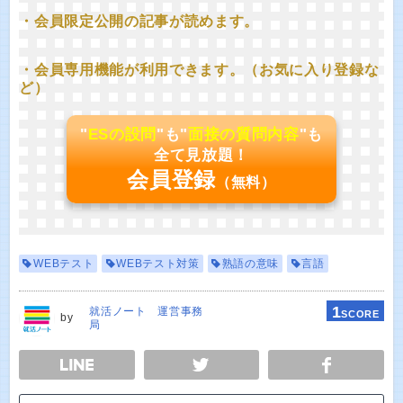
・会員限定公開の記事が読めます。
・会員専用機能が利用できます。（お気に入り登録な
ど）
"
ESの設問
"も"
面接の質問内容
"も
全て見放題！
会員登録
（無料）
WEBテスト
WEBテスト対策
熟語の意味
言語
1
就活ノート 運営事務
SCORE
by
局
E
TWEET
SHARE