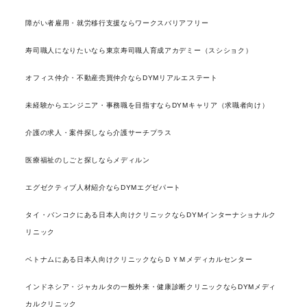
障がい者雇用・就労移行支援ならワークスバリアフリー
寿司職人になりたいなら東京寿司職人育成アカデミー（スシショク）
オフィス仲介・不動産売買仲介ならDYMリアルエステート
未経験からエンジニア・事務職を目指すならDYMキャリア（求職者向け）
介護の求人・案件探しなら介護サーチプラス
医療福祉のしごと探しならメディルン
エグゼクティブ人材紹介ならDYMエグゼパート
タイ・バンコクにある日本人向けクリニックならDYMインターナショナルク
リニック
ベトナムにある日本人向けクリニックならＤＹＭメディカルセンター
インドネシア・ジャカルタの一般外来・健康診断クリニックならDYMメディ
カルクリニック