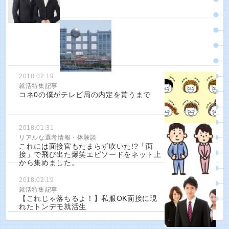
2018.02.19
就活特集記事
コネ0の僕がテレビ局の内定を貰うまで
2018.01.31
リアルな選考情報・体験談
これには面接官もたまらず吹いた!?「面
接」で飛び出た爆笑エピソードをネット上
から集めました。
2018.02.19
就活特集記事
【これじゃ落ちるよ！】私服OK面接に現
れたトンデモ就活生