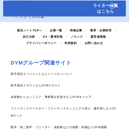
2018.03.05
ライター一覧
就活特集記事
はこちら
【第一印象は髪型で決まる！】男女別就活
ヘアスタイル特集
就活ノートTOPへ
企業一覧
特集記事
業界・企業研究
自己分析
ES・選考対策
ノウハウ
運営者情報
プライバシーポリシー
利用規約
お問い合わせ
DYMグループ関連サイト
新卒就活エージェントならミーツカンパニー
新卒就活スカウトならDYMスカウト
未経験からエンジニア・事務職を目指すならDYMキャリア
フリーランスマーケター・フリーランスエンジニアの求人・案件探しならDY
Mテック
既卒・第二新卒・フリーター・未経験などの就職・転職ならDYM就職