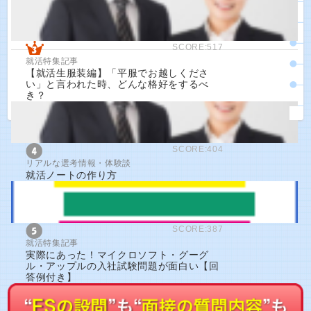
SCORE:517
就活特集記事
【就活生服装編】「平服でお越しくださ
い」と言われた時、どんな格好をするべ
き？
SCORE:404
リアルな選考情報・体験談
就活ノートの作り方
SCORE:387
就活特集記事
実際にあった！マイクロソフト・グーグ
ル・アップルの入社試験問題が面白い【回
答例付き】