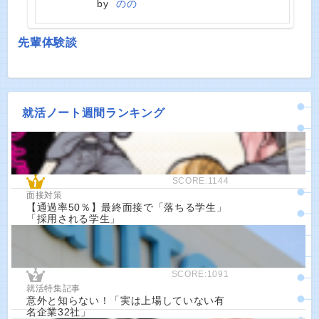
by
のの
先輩体験談
就活ノート週間ランキング
SCORE:1144
面接対策
【通過率50％】最終面接で「落ちる学生」
「採用される学生」
SCORE:1091
就活特集記事
意外と知らない！「実は上場していない有
名企業32社」