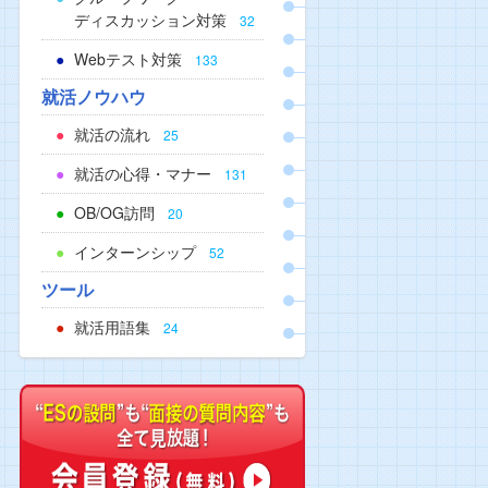
ディスカッション対策
32
Webテスト対策
133
就活ノウハウ
就活の流れ
25
就活の心得・マナー
131
OB/OG訪問
20
インターンシップ
52
ツール
就活用語集
24