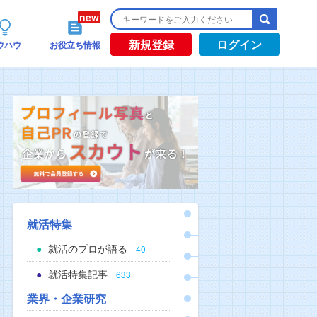
新規登録
ログイン
ウハウ
お役立ち情報
就活特集
就活のプロが語る
40
就活特集記事
633
業界・企業研究