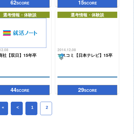
62
15
SCORE
SCORE
選考情報・体験談
選考情報・体験談
12.08
2014.12.08
商社【双日】15年卒
マスコミ【日本テレビ】15卒
44
29
SCORE
SCORE
«
<
1
2