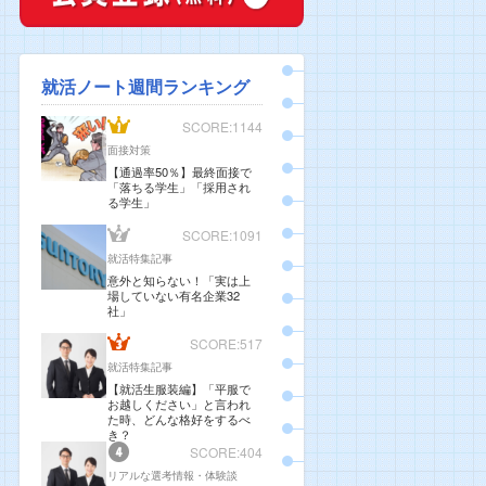
就活ノート週間ランキング
SCORE:1144
面接対策
【通過率50％】最終面接で
「落ちる学生」「採用され
る学生」
SCORE:1091
就活特集記事
意外と知らない！「実は上
場していない有名企業32
社」
SCORE:517
就活特集記事
【就活生服装編】「平服で
お越しください」と言われ
た時、どんな格好をするべ
き？
SCORE:404
リアルな選考情報・体験談