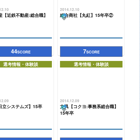
12.10
2014.12.10
産【近鉄不動産:総合職】
総合商社【丸紅】15年卒②
44
7
SCORE
SCORE
選考情報・体験談
選考情報・体験談
12.09
2014.12.09
【日立システムズ】15卒
文具【コクヨ:事務系総合職】
15年卒