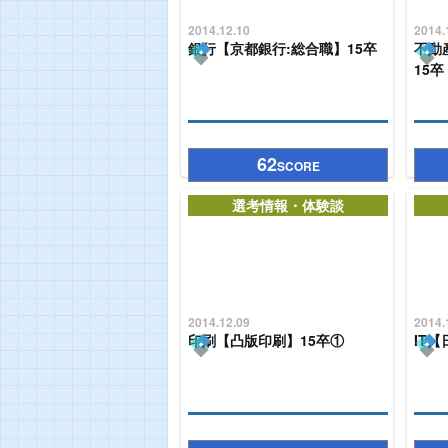
2014.12.10
2014.
銀行【京都銀行:総合職】15卒
不動
15卒
62
SCORE
選考情報・体験談
2014.12.09
2014.
印刷【凸版印刷】15卒①
IT