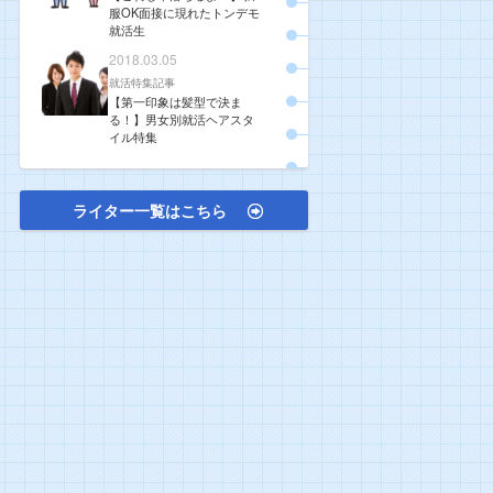
服OK面接に現れたトンデモ
就活生
2018.03.05
就活特集記事
【第一印象は髪型で決ま
る！】男女別就活ヘアスタ
イル特集
ライター一覧はこちら