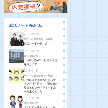
就活ノートPick Up
2017.06.25
リアルな選考情報・体験談
就活ノートの作り方
2018.02.19
就活特集記事
コネ0の僕がテレビ局の内定
を貰うまで
2018.01.31
リアルな選考情報・体験談
これには面接官もたまらず
吹いた!?「面接」で飛び出た
爆笑エピソードをネット上
から集めました。
2018.02.19
就活特集記事
【これじゃ落ちるよ！】私