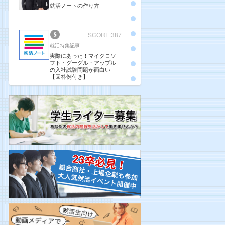
就活ノートの作り方
SCORE:387
就活特集記事
実際にあった！マイクロソ
フト・グーグル・アップル
の入社試験問題が面白い
【回答例付き】