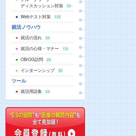
ディスカッション対策
32
Webテスト対策
133
就活ノウハウ
就活の流れ
25
就活の心得・マナー
131
OB/OG訪問
20
インターンシップ
52
ツール
就活用語集
24