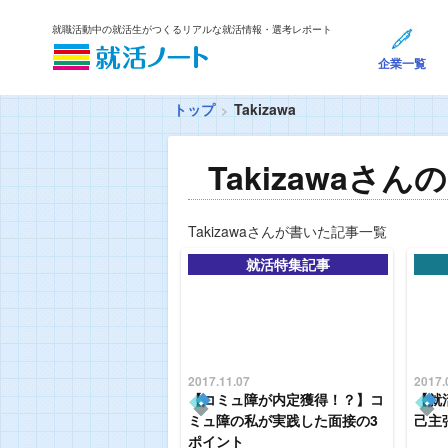
就職活動中の就活生がつくるリアルな就活情報・選考レポート
企業一覧
トップ
Takizawa
Takizawaさ
Takizawaさんが書いた記事一覧
就活特集記事
2017.11.07
2017.
【コミュ障が内定獲得！？】コ
【就
ミュ障の私が実践した面接の3
己主
ポイント