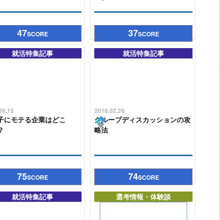
47
37
SCORE
SCORE
就活特集記事
就活特集記事
09.15
2016.02.26
子にモテる企業はどこ
グループディスカッションの攻
？
略法
75
74
SCORE
SCORE
就活特集記事
選考情報・体験談