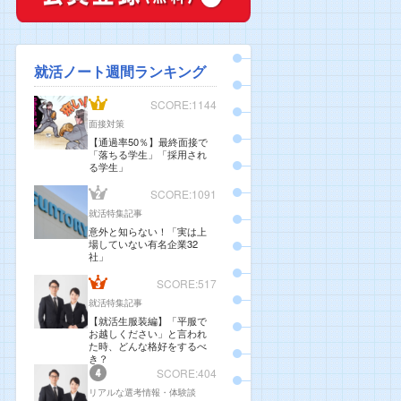
就活ノート週間ランキング
SCORE:1144
面接対策
【通過率50％】最終面接で
「落ちる学生」「採用され
る学生」
SCORE:1091
就活特集記事
意外と知らない！「実は上
場していない有名企業32
社」
SCORE:517
就活特集記事
【就活生服装編】「平服で
お越しください」と言われ
た時、どんな格好をするべ
き？
SCORE:404
リアルな選考情報・体験談