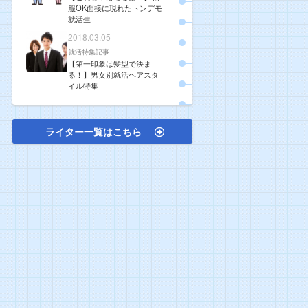
服OK面接に現れたトンデモ
就活生
2018.03.05
就活特集記事
【第一印象は髪型で決ま
る！】男女別就活ヘアスタ
イル特集
ライター一覧はこちら