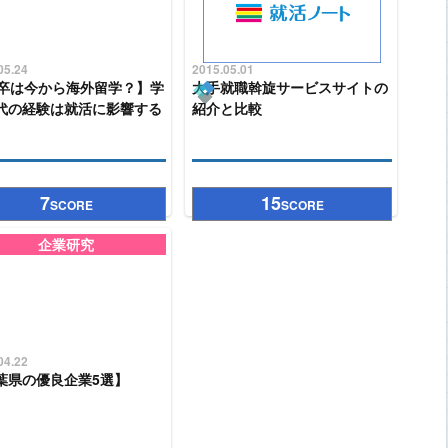
05.24
2015.05.01
7卒は今から海外留学？】学
大手就職斡旋サービスサイトの
代の経験は就活に影響する
紹介と比較
7
15
SCORE
SCORE
企業研究
04.22
葉県の優良企業5選】