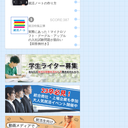
就活ノートの作り方
SCORE:387
就活特集記事
実際にあった！マイクロソ
フト・グーグル・アップル
の入社試験問題が面白い
【回答例付き】