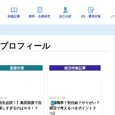
特集記事
業界・企業研究
自己分析
ES・選考対策
ノ
んのプロフィール
面接対策
就活特集記事
09.13
2017.01.03
活生必読！】集団面接で自
【離職率？初任給？やりがい？
張しすぎるのはＮＧ！？
就活で考えるべきポイント３
つ】