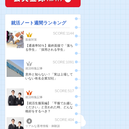
就活ノート週間ランキング
SCORE:1144
面接対策
【通過率50％】最終面接で「落ち
る学生」「採用される学生」
SCORE:1091
就活特集記事
意外と知らない！「実は上場して
いない有名企業32社」
SCORE:517
就活特集記事
【就活生服装編】「平服でお越し
ください」と言われた時、どんな
格好をするべき？
SCORE:404
リアルな選考情報・体験談