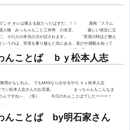
でこそ オレは燃える奴だったはずだ…！！ 漫画「スラム
登場人物 みっちゃんこと三井寿 の名言。 厳しい状況に立
きに、その人の本当の力が試されます。 「苦境の時ほど燃え
というのは、苦境を乗り越えた先にある、喜びや感動を知って
」です。 苦しいときにはみっちゃんの言葉を思い出しましょ
のわんことば ｂｙ松本人志
理かもしれん。 でもMAXなら出せるやろ ｂｙ松本人志
ン松本人志さんのお言葉。 まっちゃんもこんなま
言うんですね～。（笑） 今日のわんことばでしたーーー！
…
のわんことば by明石家さん