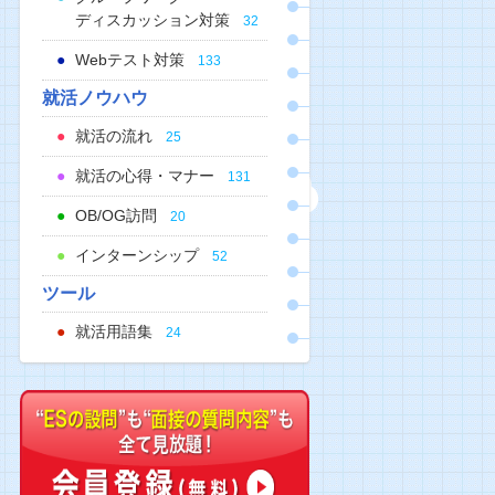
ディスカッション対策
32
Webテスト対策
133
就活ノウハウ
就活の流れ
25
就活の心得・マナー
131
OB/OG訪問
20
インターンシップ
52
ツール
就活用語集
24