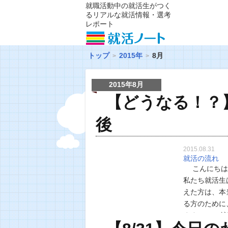
就職活動中の就活生がつく
るリアルな就活情報・選考
レポート
トップ
2015年
8月
2015年8月
【どうなる！？
後
2015.08.31
就活の流れ
こんにちは、
私たち就活生
えた方は、本
る方のために
ます。 ■就
2016卒の学