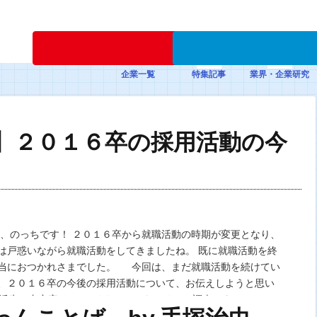
新規登録
企業一覧
特集記事
業界・企業研究
】２０１６卒の採用活動の今
のっちです！ ２０１６卒から就職活動の時期が変更となり、
は戸惑いながら就職活動をしてきましたね。 既に就職活動を終
当におつかれさまでした。 今回は、まだ就職活動を続けてい
、２０１６卒の今後の採用活動について、お伝えしようと思い
活生の内定率は？ リクルートキャリアの調査によって、
生の就職内定率は、8月15日…