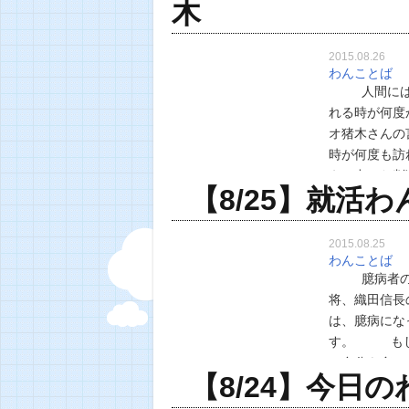
木
2015.08.26
わんことば
人間には、
れる時が何
オ猪木さん
時が何度も訪
えて出した判
【8/25】就活わ
2015.08.25
わんことば
臆病者の目
将、織田信
は、臆病にな
す。 もし
て自分を奮
【8/24】今日