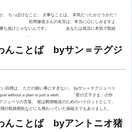
か、 ちっぽけなこと。 大事なことは、 本気だったかどうかだ！
修造 松岡修造さんの名言は、本当に心にしみますよ
負けじゃないんです。 あなたは就活に本気で取組
たか？ …
のわんことば byサン＝テグジ
標は、 ただの願い事にすぎない。 byサン＝テグジュペリ
ithout a plan is just a wish. 「星の王子さま」の作
グジュペリの言葉。 彼は郵便輸送のためのパイロットとして、
の飛行航路開拓などにも携わっていた操縦士でもありました。
のわんことば byアントニオ猪