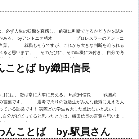
必ず人生の転機を直感し、 的確に判断できるかどうかを試さ
度かある。 byアントニオ猪木 プロレスラーのアントニ
の言葉。 就職もそうですが、これから大きな判断を迫られる
れると思います。 そのたびに、その転機に気付き、 自分で考
断に責任と自信を持っていくことが大切ということですね…
んことば by織田信長
には、 敵は常に大軍に見える。 by織田信長 戦国武
長の言葉です。 選考で周りの就活生がみんな優秀に見える人
っている証拠です！ 実際どの学生も大した差はないと思いま
自分がビビってると思ったときは、織田信長の言葉を思い出し
い立たせましょう！ …
のわんことば by.駅員さん