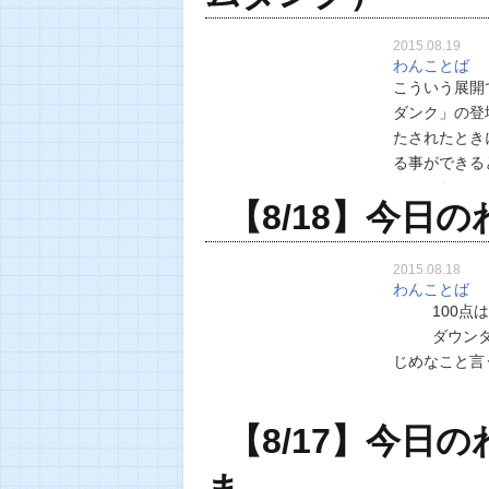
2015.08.19
わんことば
こういう展開
ダンク」の
たされたと
る事ができる
いるからこそ
【8/18】今日
う！ …
2015.08.18
わんことば
100点は無
ダウンタウ
じめなこと
【8/17】今日
ま