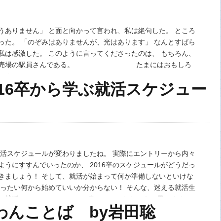
うありません」 と面と向かって言われ、私は絶句した。 ところ
った。 「のぞみはありませんが、光はあります」 なんとすばら
私は感激した。 このように言ってくださったのは、 もちろん、
切符売場の駅員さんである。 たまにはおもしろ
リラックス。 …
016卒から学ぶ就活スケジュー
ら就活スケジュールが変わりましたね。 実際にエントリーから内々
ようにすすんでいったのか、 2016卒のスケジュールがどうだっ
きましょう！ そして、就活が始まって何か準備しないといけな
いったい何から始めていいか分からない！ そんな、迷える就活生
の就活スケジュールについて書かせていただこうと思います。
のわんことば by岩田聡
卒の就活のスケジュール、ど…