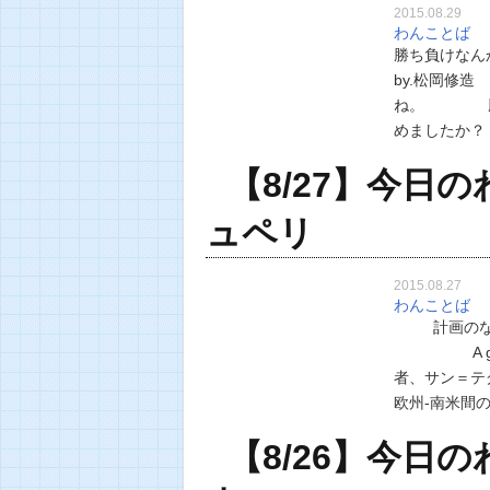
2015.08.29
わんことば
勝ち負けなん
by.松岡
ね。 勝ち
めまし
【8/27】今日
ュペリ
2015.08.27
わんことば
計画のない目
A goal w
者、サン＝テ
欧州-南米間
…
【8/26】今日