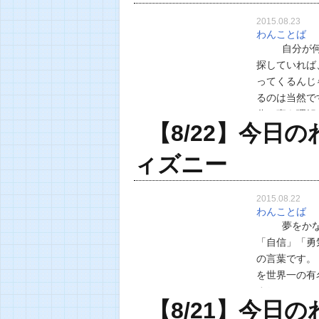
2015.08.23
わんことば
自分が何に
探していれば
ってくるん
るのは当然で
分の事を理解
【8/22】今日
る…
ィズニー
2015.08.22
わんことば
夢をかなえる
「自信」「
の言葉です。 Cur
を世界一の有
すね！…
【8/21】今日