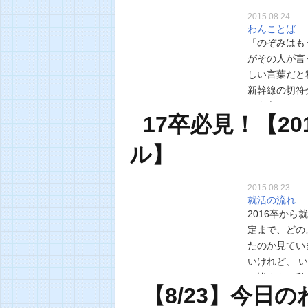
2015.08.24
わんことば
「のぞみはも
がその人が言
しい言葉だと
新幹線の
い名言で
17卒必見！【2
ル】
2015.08.23
就活の流れ
2016卒か
定まで、どの
たのか見てい
いけれど、 
の皆さんに私
【8/23】今日
Q．2016