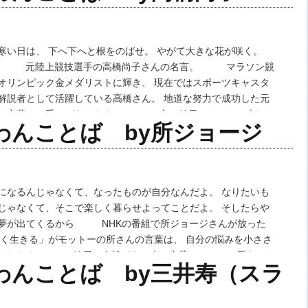
寒い日は、 下へ下へと根をのばせ。 やがて大きな花が咲く。
尚子 元陸上競技選手の高橋尚子さんの名言。 マラソン競
オリンピック金メダリストに輝き、 現在ではスポーツキャスタ
解説者として活躍している高橋さん。 地道な努力で成功した元
手の言葉には重みがありますね。 良い結果はなかなか表れな
のわんことば by所ジョージ
になるんじゃなくて、なったものが自分なんだよ。 なりたいも
じゃなくて、そこで楽しく暮らせよってことだよ。 そしたらや
夢が出てくるから NHKの番組で所ジョージさんが放った
しく生きる」がモットーの所さんの言葉は、 自分の悩みを小ささ
てくれます。 結局は余裕がある人の言葉じゃん！と思うかも
のわんことば by三井寿（スラ