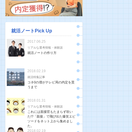
就活ノートPick Up
2017.06.25
リアルな選考情報・体験談
就活ノートの作り方
2018.02.19
就活特集記事
コネ0の僕がテレビ局の内定を貰
うまで
2018.01.31
リアルな選考情報・体験談
これには面接官もたまらず吹い
た!?「面接」で飛び出た爆笑エピ
ソードをネット上から集めまし
た。
2018.02.19