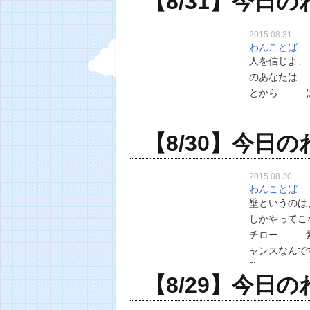
【8/31】今日
2015.08.31
わんことば
人を信じよ、
のあなたは
とから は
【8/30】今日
2015.08.30
わんことば
壁というのは
しかやってこ
チロー 素
ャンスなん
胸に 乗り
【8/29】今日