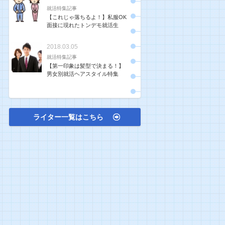
就活特集記事
【これじゃ落ちるよ！】私服OK
面接に現れたトンデモ就活生
2018.03.05
就活特集記事
【第一印象は髪型で決まる！】
男女別就活ヘアスタイル特集
ライター一覧はこちら