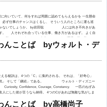
向いていて、何をすれば周囲に認めてもらえるかを 一生懸命
、必ず仕事のチャンスはくるし、 そういう人のところに運も巡
じゃないでしょうか。 by岩田聡 人には向き不向きがあ
す。 人それぞれ合っている仕事、働き方があるはず。 よく自
して動いていれば、 きっと自分にとってよい環境に落ち着け
のわんことば byウォルト・デ
秘訣は、4つの「C」に集約される。 それは、「好奇心」
勇気」 そして「継続」である。 ウォルト・ディズニー
iosity, Confidence, Courage, Constancy. 一匹のねずみ
名人にした彼が言うなら納得。 4つのCがあれば無敵な気がしま
のわんことば by高橋尚子