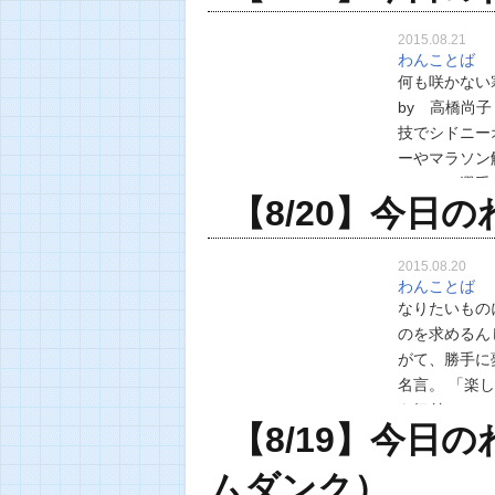
2015.08.21
わんことば
何も咲かない
by 高橋
技でシドニー
ーやマラソン
マラソン選
【8/20】今日
い…
2015.08.20
わんことば
なりたいもの
のを求めるん
がて、勝手に
名言。 「楽
を気付かせ
【8/19】今日
知れませ…
ムダンク）