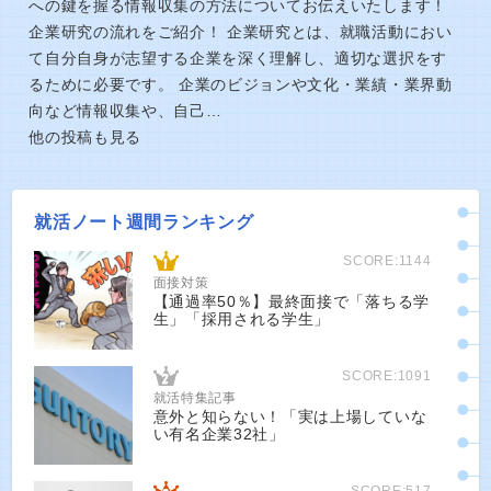
への鍵を握る情報収集の方法についてお伝えいたします！
企業研究の流れをご紹介！ 企業研究とは、就職活動におい
て自分自身が志望する企業を深く理解し、適切な選択をす
るために必要です。 企業のビジョンや文化・業績・業界動
向など情報収集や、自己…
他の投稿も見る
就活ノート週間ランキング
SCORE:1144
面接対策
【通過率50％】最終面接で「落ちる学
生」「採用される学生」
SCORE:1091
就活特集記事
意外と知らない！「実は上場していな
い有名企業32社」
SCORE:517