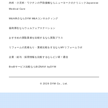
内科・小児科・ワクチンの予防接種ならニューヨークのクリニックJapanese
Medical Care
M&A仲介ならDYM M&Aコンサルティング
福利厚生ならウェルフェアステーション
おすすめの買取業者を比較するなら買取プラス
リフォームの見積もり・業者比較をするならMYリフォームラボ
企業・給与・採用情報を比較するならビジ研！通信
BtoBサービス比較ならBIZNAVI byDYM
© 2026 DYM Co., Ltd.