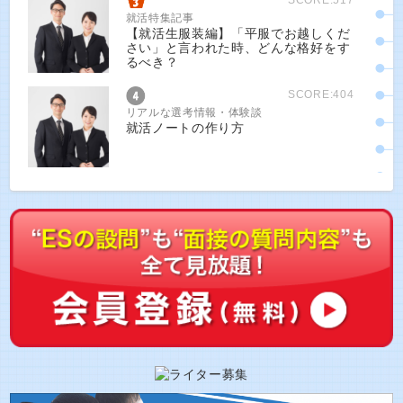
就活特集記事
【就活生服装編】「平服でお越しくだ
さい」と言われた時、どんな格好をす
るべき？
SCORE:404
リアルな選考情報・体験談
就活ノートの作り方