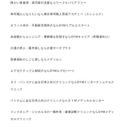
障がい者雇用・就労移行支援ならワークスバリアフリー
寿司職人になりたいなら東京寿司職人育成アカデミー（スシショク）
オフィス仲介・不動産売買仲介ならDYMリアルエステート
未経験からエンジニア・事務職を目指すならDYMキャリア（求職者向け）
介護の求人・案件探しなら介護サーチプラス
医療福祉のしごと探しならメディルン
エグゼクティブ人材紹介ならDYMエグゼパート
タイ・バンコクにある日本人向けクリニックならDYMインターナショナルク
リニック
ベトナムにある日本人向けクリニックならＤＹＭメディカルセンター
インドネシア・ジャカルタの一般外来・健康診断クリニックならDYMメディ
カルクリニック