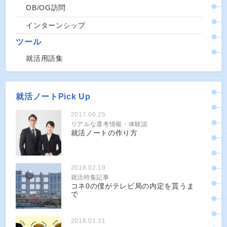
OB/OG訪問
インターンシップ
ツール
就活用語集
就活ノートPick Up
2017.06.25
リアルな選考情報・体験談
就活ノートの作り方
2018.02.19
就活特集記事
コネ0の僕がテレビ局の内定を貰うま
で
2018.01.31