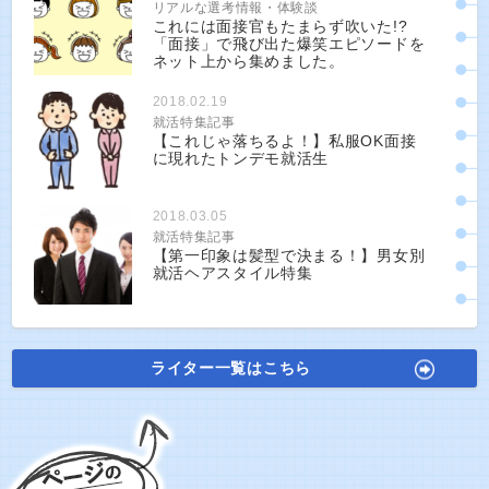
リアルな選考情報・体験談
これには面接官もたまらず吹いた!?
「面接」で飛び出た爆笑エピソードを
ネット上から集めました。
2018.02.19
就活特集記事
【これじゃ落ちるよ！】私服OK面接
に現れたトンデモ就活生
2018.03.05
就活特集記事
【第一印象は髪型で決まる！】男女別
就活ヘアスタイル特集
ライター一覧はこちら