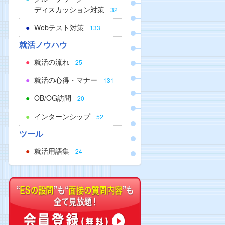
ディスカッション対策
32
Webテスト対策
133
就活ノウハウ
就活の流れ
25
就活の心得・マナー
131
OB/OG訪問
20
インターンシップ
52
ツール
就活用語集
24