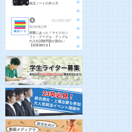
就活ノートの作り方
SCORE:387
就活特集記事
実際にあった！マイクロソ
フト・グーグル・アップル
の入社試験問題が面白い
【回答例付き】