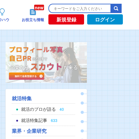
新規登録
ログイン
ウハウ
お役立ち情報
就活特集
就活のプロが語る
40
就活特集記事
633
業界・企業研究