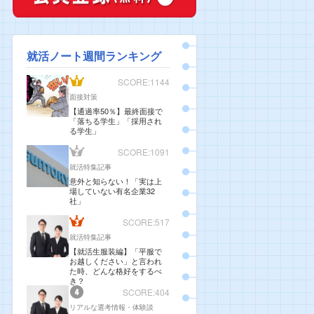
就活ノート週間ランキング
SCORE:1144
面接対策
【通過率50％】最終面接で
「落ちる学生」「採用され
る学生」
SCORE:1091
就活特集記事
意外と知らない！「実は上
場していない有名企業32
社」
SCORE:517
就活特集記事
【就活生服装編】「平服で
お越しください」と言われ
た時、どんな格好をするべ
き？
SCORE:404
リアルな選考情報・体験談