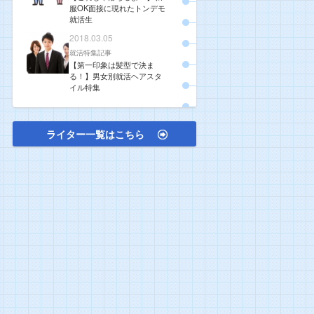
服OK面接に現れたトンデモ
就活生
2018.03.05
就活特集記事
【第一印象は髪型で決ま
る！】男女別就活ヘアスタ
イル特集
ライター一覧はこちら