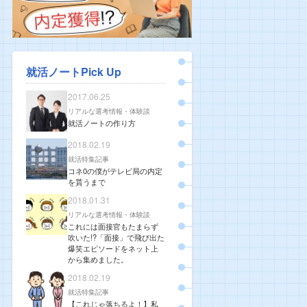
就活ノートPick Up
2017.06.25
リアルな選考情報・体験談
就活ノートの作り方
2018.02.19
就活特集記事
コネ0の僕がテレビ局の内定
を貰うまで
2018.01.31
リアルな選考情報・体験談
これには面接官もたまらず
吹いた!?「面接」で飛び出た
爆笑エピソードをネット上
から集めました。
2018.02.19
就活特集記事
【これじゃ落ちるよ！】私