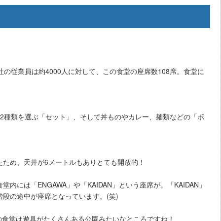
社の従業員は約4000人に対して、この食堂の座席数108席。食堂に
ら2種類を選ぶ「セット」、そして丼ものやカレー、麺類などの「ボ
たため、天井が6メートルもありとても開放的！
には「ENGAWA」や「KAIDAN」という座席が。「KAIDAN」
段の途中が座席となっています。(笑)
oの食堂は遊具がたくさんある公園みたいなところですね！