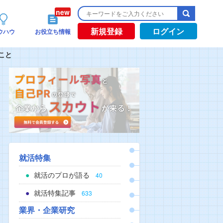
新規登録
ログイン
ウハウ
お役立ち情報
こと
就活特集
就活のプロが語る
40
就活特集記事
633
業界・企業研究