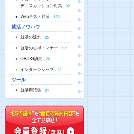
ディスカッション対策
32
Webテスト対策
133
就活ノウハウ
就活の流れ
25
就活の心得・マナー
131
OB/OG訪問
20
インターンシップ
52
ツール
就活用語集
24