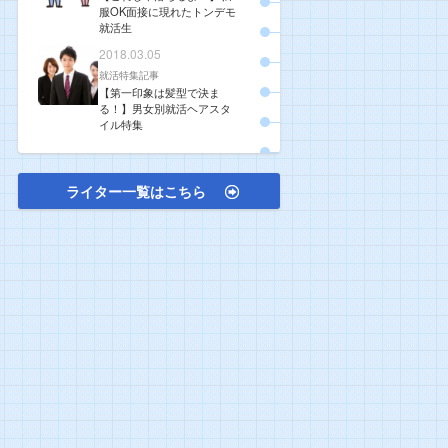
服OK面接に現れたトンデモ
就活生
2018.03.05
就活特集記事
【第一印象は髪型で決ま
る！】男女別就活ヘアスタ
イル特集
ライター一覧はこちら