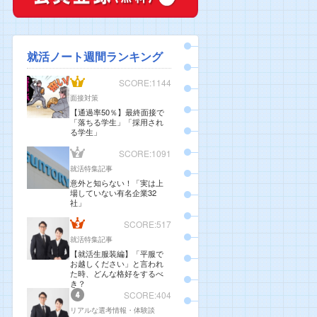
就活ノート週間ランキング
SCORE:1144
面接対策
【通過率50％】最終面接で
「落ちる学生」「採用され
る学生」
SCORE:1091
就活特集記事
意外と知らない！「実は上
場していない有名企業32
社」
SCORE:517
就活特集記事
【就活生服装編】「平服で
お越しください」と言われ
た時、どんな格好をするべ
き？
SCORE:404
リアルな選考情報・体験談