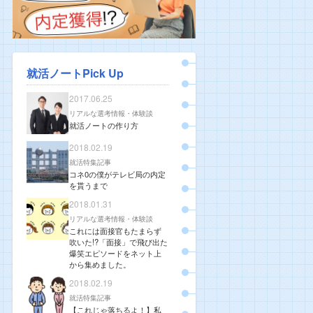
就活ノートPick Up
2017.06.25
リアルな選考情報・体験談
就活ノートの作り方
2018.02.19
就活特集記事
コネ0の僕がテレビ局の内定
を貰うまで
2018.01.31
リアルな選考情報・体験談
これには面接官もたまらず
吹いた!?「面接」で飛び出た
爆笑エピソードをネット上
から集めました。
2018.02.19
就活特集記事
【これじゃ落ちるよ！】私