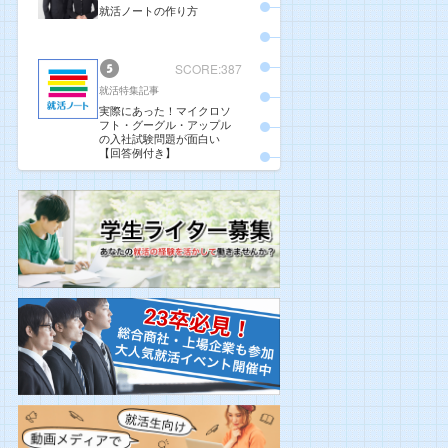
就活ノートの作り方
SCORE:387
就活特集記事
実際にあった！マイクロソ
フト・グーグル・アップル
の入社試験問題が面白い
【回答例付き】