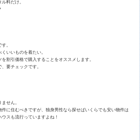
タル料だけ。
？
です。
べくいいものを着たい。
ツを割引価格で購入することをオススメします。
で、要チェックです。
りません。
物件に住むべきですが、独身男性なら探せばいくらでも安い物件は
ハウスも流行っていますよね！
！