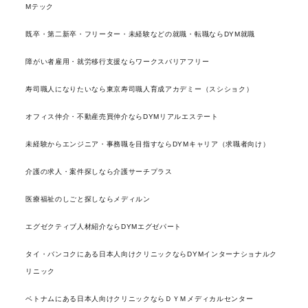
Mテック
既卒・第二新卒・フリーター・未経験などの就職・転職ならDYM就職
障がい者雇用・就労移行支援ならワークスバリアフリー
寿司職人になりたいなら東京寿司職人育成アカデミー（スシショク）
オフィス仲介・不動産売買仲介ならDYMリアルエステート
未経験からエンジニア・事務職を目指すならDYMキャリア（求職者向け）
介護の求人・案件探しなら介護サーチプラス
医療福祉のしごと探しならメディルン
エグゼクティブ人材紹介ならDYMエグゼパート
タイ・バンコクにある日本人向けクリニックならDYMインターナショナルク
リニック
ベトナムにある日本人向けクリニックならＤＹＭメディカルセンター