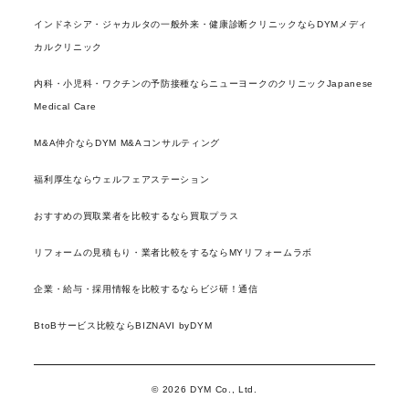
インドネシア・ジャカルタの一般外来・健康診断クリニックならDYMメディ
カルクリニック
内科・小児科・ワクチンの予防接種ならニューヨークのクリニックJapanese
Medical Care
M&A仲介ならDYM M&Aコンサルティング
福利厚生ならウェルフェアステーション
おすすめの買取業者を比較するなら買取プラス
リフォームの見積もり・業者比較をするならMYリフォームラボ
企業・給与・採用情報を比較するならビジ研！通信
BtoBサービス比較ならBIZNAVI byDYM
© 2026 DYM Co., Ltd.