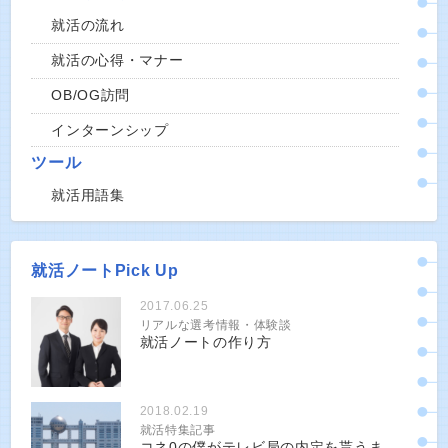
就活の流れ
就活の心得・マナー
OB/OG訪問
インターンシップ
ツール
就活用語集
就活ノートPick Up
2017.06.25
リアルな選考情報・体験談
就活ノートの作り方
2018.02.19
就活特集記事
コネ0の僕がテレビ局の内定を貰うま