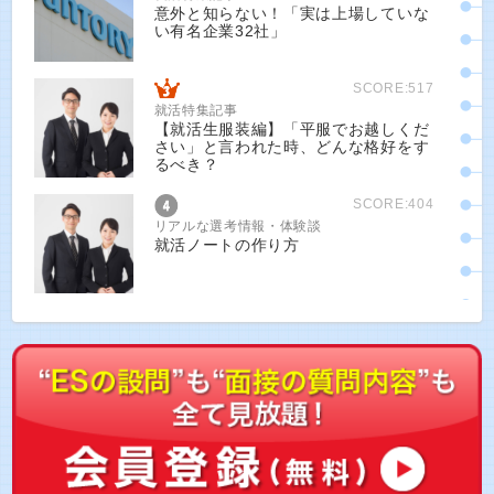
意外と知らない！「実は上場していな
い有名企業32社」
SCORE:517
就活特集記事
【就活生服装編】「平服でお越しくだ
さい」と言われた時、どんな格好をす
るべき？
SCORE:404
リアルな選考情報・体験談
就活ノートの作り方