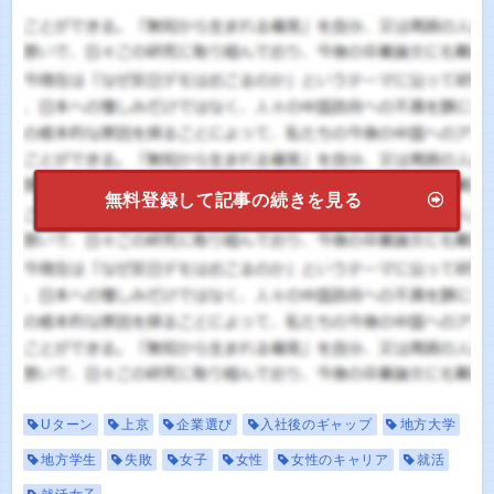
無料登録して記事の続きを見る
Uターン
上京
企業選び
入社後のギャップ
地方大学
地方学生
失敗
女子
女性
女性のキャリア
就活