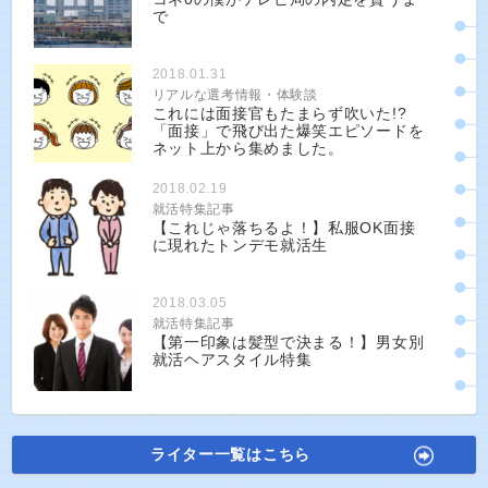
で
2018.01.31
リアルな選考情報・体験談
これには面接官もたまらず吹いた!?
「面接」で飛び出た爆笑エピソードを
ネット上から集めました。
2018.02.19
就活特集記事
【これじゃ落ちるよ！】私服OK面接
に現れたトンデモ就活生
2018.03.05
就活特集記事
【第一印象は髪型で決まる！】男女別
就活ヘアスタイル特集
ライター一覧はこちら