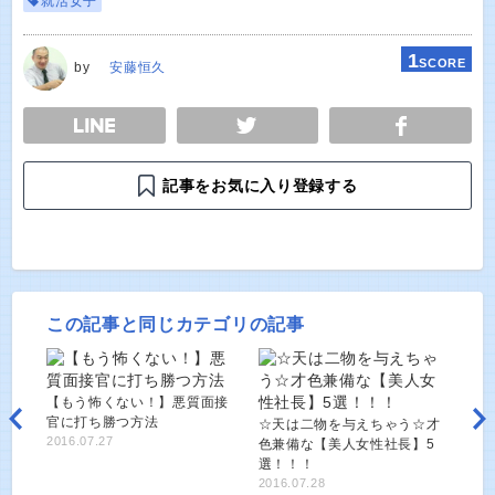
就活女子
1
SCORE
by
安藤恒久
E
TWEET
SHARE
記事をお気に入り登録する
この記事と同じカテゴリの記事
【もう怖くない！】悪質面接
官に打ち勝つ方法
☆天は二物を与えちゃう☆才
2016.07.27
色兼備な【美人女性社長】5
選！！！
2016.07.28