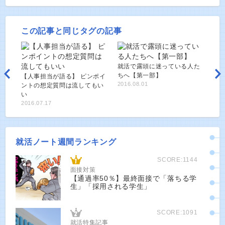
この記事と同じタグの記事
就活で露頭に迷っている人た
ちへ【第一部】
【人事担当が語る】 ピンポイ
2016.08.01
ントの想定質問は流してもい
い
2016.07.17
就活ノート週間ランキング
SCORE:1144
面接対策
【通過率50％】最終面接で「落ちる学
生」「採用される学生」
SCORE:1091
就活特集記事