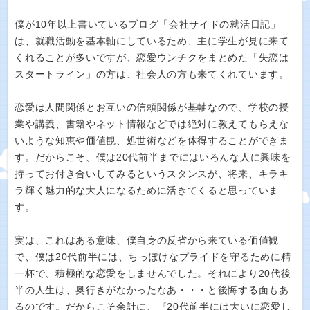
僕が10年以上書いているブログ「会社サイドの就活日記」
は、就職活動を基本軸にしているため、主に学生が見に来て
くれることが多いですが、恋愛ウンチクをまとめた「失恋は
スタートライン」の方は、社会人の方も来てくれています。
恋愛は人間関係とお互いの信頼関係が基軸なので、学校の授
業や講義、書籍やネット情報などでは絶対に教えてもらえな
いような知恵や価値観、処世術などを体得することができま
す。だからこそ、僕は20代前半までにはいろんな人に興味を
持ってお付き合いしてみるというスタンスが、将来、キラキ
ラ輝く魅力的な大人になるために活きてくると思っていま
す。
実は、これはある意味、僕自身の反省から来ている価値観
で、僕は20代前半には、ちっぽけなプライドを守るために精
一杯で、積極的な恋愛をしませんでした。それにより20代後
半の人生は、奥行きがなかったなあ・・・と後悔する面もあ
るのです。だからこそ余計に、『20代前半には大いに恋愛し