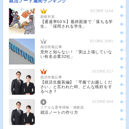
就活ノート週間ランキング
SCORE:1144
面接対策
【通過率50％】最終面接で「落ちる学
生」「採用される学生」
SCORE:1091
就活特集記事
意外と知らない！「実は上場していな
い有名企業32社」
SCORE:517
就活特集記事
【就活生服装編】「平服でお越しくだ
さい」と言われた時、どんな格好をす
るべき？
SCORE:404
リアルな選考情報・体験談
就活ノートの作り方