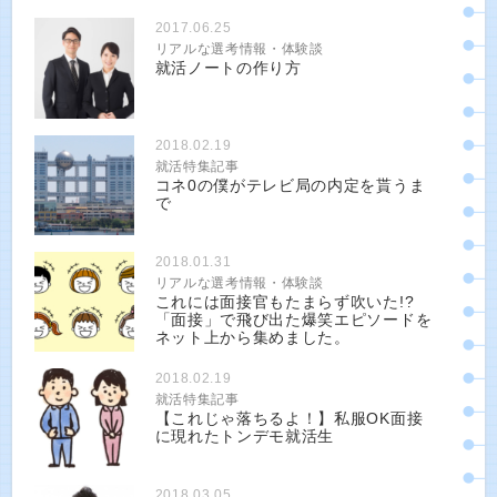
2017.06.25
リアルな選考情報・体験談
就活ノートの作り方
2018.02.19
就活特集記事
コネ0の僕がテレビ局の内定を貰うま
で
2018.01.31
リアルな選考情報・体験談
これには面接官もたまらず吹いた!?
「面接」で飛び出た爆笑エピソードを
ネット上から集めました。
2018.02.19
就活特集記事
【これじゃ落ちるよ！】私服OK面接
に現れたトンデモ就活生
2018.03.05