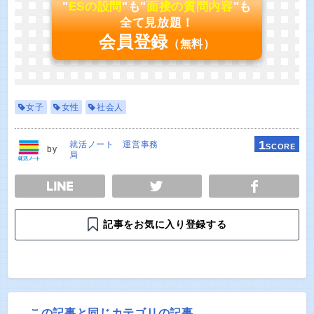
"
ESの設問
"も"
面接の質問内容
"も
全て見放題！
会員登録
（無料）
女子
女性
社会人
1
就活ノート 運営事務
SCORE
by
局
E
TWEET
SHARE
記事をお気に入り登録する
この記事と同じカテゴリの記事