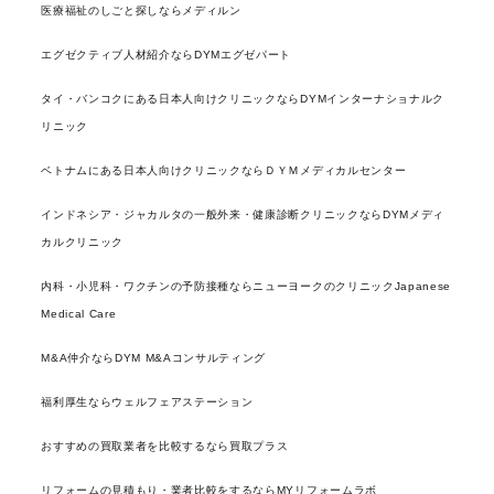
医療福祉のしごと探しならメディルン
エグゼクティブ人材紹介ならDYMエグゼパート
タイ・バンコクにある日本人向けクリニックならDYMインターナショナルク
リニック
ベトナムにある日本人向けクリニックならＤＹＭメディカルセンター
インドネシア・ジャカルタの一般外来・健康診断クリニックならDYMメディ
カルクリニック
内科・小児科・ワクチンの予防接種ならニューヨークのクリニックJapanese
Medical Care
M&A仲介ならDYM M&Aコンサルティング
福利厚生ならウェルフェアステーション
おすすめの買取業者を比較するなら買取プラス
リフォームの見積もり・業者比較をするならMYリフォームラボ