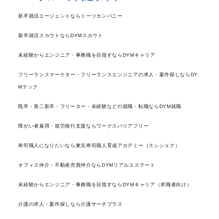
新卒就活エージェントならミーツカンパニー
新卒就活スカウトならDYMスカウト
未経験からエンジニア・事務職を目指すならDYMキャリア
フリーランスマーケター・フリーランスエンジニアの求人・案件探しならDY
Mテック
既卒・第二新卒・フリーター・未経験などの就職・転職ならDYM就職
障がい者雇用・就労移行支援ならワークスバリアフリー
寿司職人になりたいなら東京寿司職人育成アカデミー（スシショク）
オフィス仲介・不動産売買仲介ならDYMリアルエステート
未経験からエンジニア・事務職を目指すならDYMキャリア（求職者向け）
介護の求人・案件探しなら介護サーチプラス