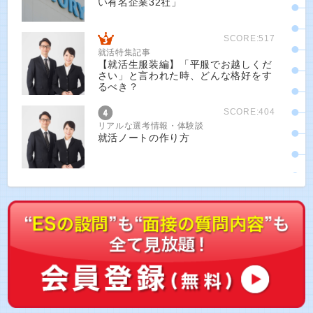
い有名企業32社」
SCORE:517
就活特集記事
【就活生服装編】「平服でお越しくだ
さい」と言われた時、どんな格好をす
るべき？
SCORE:404
リアルな選考情報・体験談
就活ノートの作り方