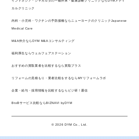
インドネシア・ジャカルタの一般外来・健康診断クリニックならDYMメディ
カルクリニック
内科・小児科・ワクチンの予防接種ならニューヨークのクリニックJapanese
Medical Care
M&A仲介ならDYM M&Aコンサルティング
福利厚生ならウェルフェアステーション
おすすめの買取業者を比較するなら買取プラス
リフォームの見積もり・業者比較をするならMYリフォームラボ
企業・給与・採用情報を比較するならビジ研！通信
BtoBサービス比較ならBIZNAVI byDYM
© 2026 DYM Co., Ltd.