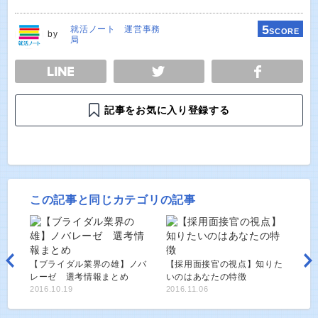
5
就活ノート 運営事務
SCORE
by
局
E
TWEET
SHARE
記事をお気に入り登録する
この記事と同じカテゴリの記事
【ブライダル業界の雄】ノバ
【採用面接官の視点】知りた
レーゼ 選考情報まとめ
いのはあなたの特徴
2016.10.19
2016.11.06