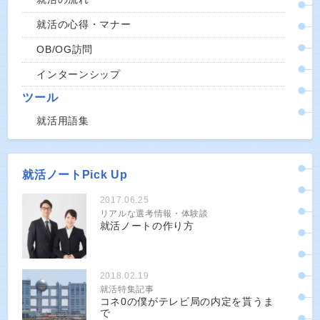
就活の心得・マナー
OB/OG訪問
インターンシップ
ツール
就活用語集
就活ノートPick Up
2017.06.25
リアルな選考情報・体験談
就活ノートの作り方
2018.02.19
就活特集記事
コネ0の僕がテレビ局の内定を貰うま
で