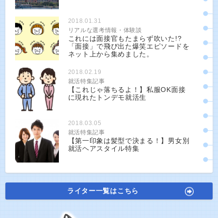
2018.01.31
リアルな選考情報・体験談
これには面接官もたまらず吹いた!?
「面接」で飛び出た爆笑エピソードを
ネット上から集めました。
2018.02.19
就活特集記事
【これじゃ落ちるよ！】私服OK面接
に現れたトンデモ就活生
2018.03.05
就活特集記事
【第一印象は髪型で決まる！】男女別
就活ヘアスタイル特集
ライター一覧はこちら