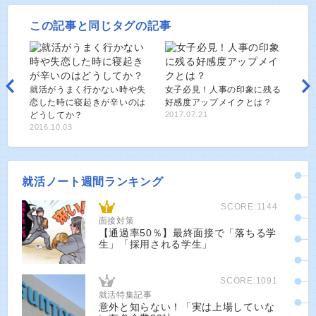
この記事と同じタグの記事
就活がうまく行かない時や失
女子必見！人事の印象に残る
恋した時に寝起きが辛いのは
好感度アップメイクとは？
どうしてか？
2017.07.21
2016.10.03
就活ノート週間ランキング
SCORE:1144
面接対策
【通過率50％】最終面接で「落ちる学
生」「採用される学生」
SCORE:1091
就活特集記事
意外と知らない！「実は上場していな