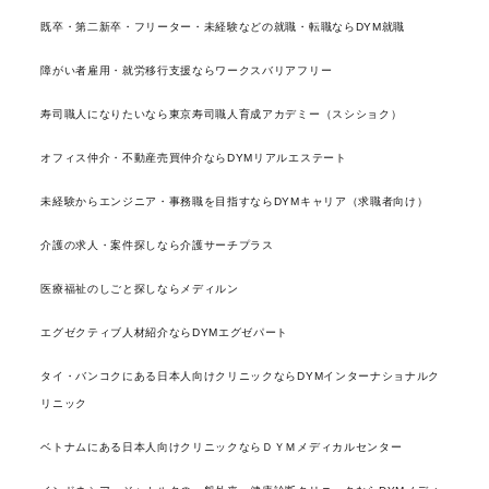
既卒・第二新卒・フリーター・未経験などの就職・転職ならDYM就職
障がい者雇用・就労移行支援ならワークスバリアフリー
寿司職人になりたいなら東京寿司職人育成アカデミー（スシショク）
オフィス仲介・不動産売買仲介ならDYMリアルエステート
未経験からエンジニア・事務職を目指すならDYMキャリア（求職者向け）
介護の求人・案件探しなら介護サーチプラス
医療福祉のしごと探しならメディルン
エグゼクティブ人材紹介ならDYMエグゼパート
タイ・バンコクにある日本人向けクリニックならDYMインターナショナルク
リニック
ベトナムにある日本人向けクリニックならＤＹＭメディカルセンター