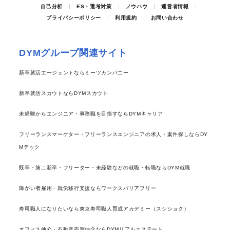
自己分析
ES・選考対策
ノウハウ
運営者情報
プライバシーポリシー
利用規約
お問い合わせ
DYMグループ関連サイト
新卒就活エージェントならミーツカンパニー
新卒就活スカウトならDYMスカウト
未経験からエンジニア・事務職を目指すならDYMキャリア
フリーランスマーケター・フリーランスエンジニアの求人・案件探しならDY
Mテック
既卒・第二新卒・フリーター・未経験などの就職・転職ならDYM就職
障がい者雇用・就労移行支援ならワークスバリアフリー
寿司職人になりたいなら東京寿司職人育成アカデミー（スシショク）
オフィス仲介・不動産売買仲介ならDYMリアルエステート