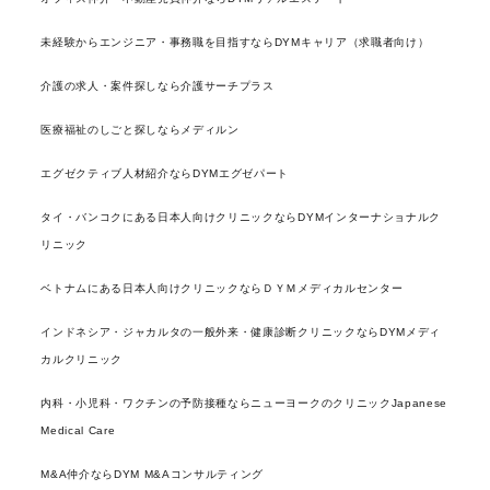
未経験からエンジニア・事務職を目指すならDYMキャリア（求職者向け）
介護の求人・案件探しなら介護サーチプラス
医療福祉のしごと探しならメディルン
エグゼクティブ人材紹介ならDYMエグゼパート
タイ・バンコクにある日本人向けクリニックならDYMインターナショナルク
リニック
ベトナムにある日本人向けクリニックならＤＹＭメディカルセンター
インドネシア・ジャカルタの一般外来・健康診断クリニックならDYMメディ
カルクリニック
内科・小児科・ワクチンの予防接種ならニューヨークのクリニックJapanese
Medical Care
M&A仲介ならDYM M&Aコンサルティング