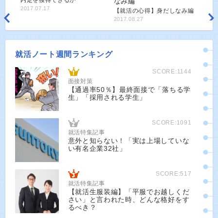
2017.07.17
【就活の心得】身だしなみ編
2017.08.27
就活ノート週間ランキング
SCORE:1144
面接対策
【通過率50％】最終面接で「落ちる学
生」「採用される学生」
SCORE:1091
就活特集記事
意外と知らない！「実は上場していな
い有名企業32社」
SCORE:517
就活特集記事
【就活生服装編】「平服でお越しくだ
さい」と言われた時、どんな格好をす
るべき？