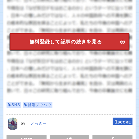
無料登録して記事の続きを見る
SNS
就活ノウハウ
1
SCORE
by
とっきー
E
TWEET
SHARE