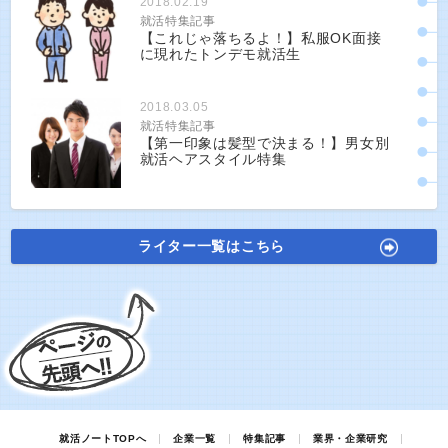
2018.02.19
就活特集記事
【これじゃ落ちるよ！】私服OK面接
に現れたトンデモ就活生
2018.03.05
就活特集記事
【第一印象は髪型で決まる！】男女別
就活ヘアスタイル特集
ライター一覧はこちら
就活ノートTOPへ
企業一覧
特集記事
業界・企業研究