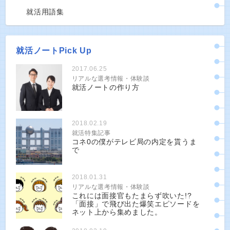
就活用語集
就活ノートPick Up
2017.06.25
リアルな選考情報・体験談
就活ノートの作り方
2018.02.19
就活特集記事
コネ0の僕がテレビ局の内定を貰うま
で
2018.01.31
リアルな選考情報・体験談
これには面接官もたまらず吹いた!?
「面接」で飛び出た爆笑エピソードを
ネット上から集めました。