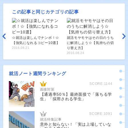
この記事と同じカテゴリの記事
☆就活は楽しんでナンボ！☆
就活モヤモヤはその日のうち
【強気になれるコピー10選】
に解消しよう☆【気持ちの切
2016.08.21
り替え方】
2016.08.24
就活ノート週間ランキング
SCORE:1144
面接対策
【通過率50％】最終面接で「落ちる学
生」「採用される学生」
SCORE:1091
就活特集記事
意外と知らない！「実は上場していな