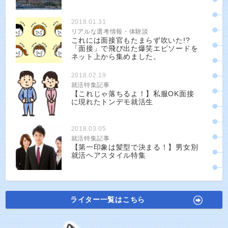
2018.01.31
リアルな選考情報・体験談
これには面接官もたまらず吹いた!?
「面接」で飛び出た爆笑エピソードを
ネット上から集めました。
2018.02.19
就活特集記事
【これじゃ落ちるよ！】私服OK面接
に現れたトンデモ就活生
2018.03.05
就活特集記事
【第一印象は髪型で決まる！】男女別
就活ヘアスタイル特集
ライター一覧はこちら