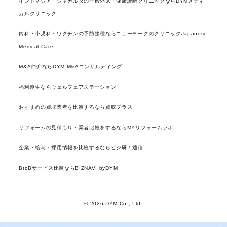
インドネシア・ジャカルタの一般外来・健康診断クリニックならDYMメディ
カルクリニック
内科・小児科・ワクチンの予防接種ならニューヨークのクリニックJapanese
Medical Care
M&A仲介ならDYM M&Aコンサルティング
福利厚生ならウェルフェアステーション
おすすめの買取業者を比較するなら買取プラス
リフォームの見積もり・業者比較をするならMYリフォームラボ
企業・給与・採用情報を比較するならビジ研！通信
BtoBサービス比較ならBIZNAVI byDYM
© 2026 DYM Co., Ltd.