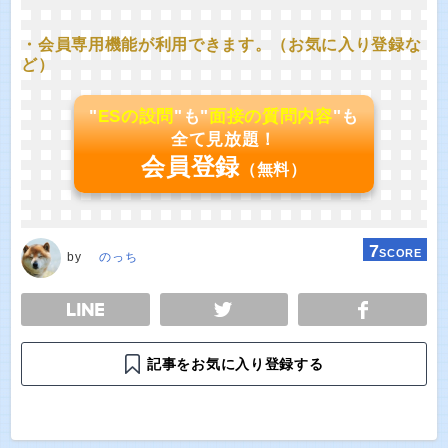
・会員専用機能が利用できます。（お気に入り登録な
ど）
"
ESの設問
"も"
面接の質問内容
"も
全て見放題！
会員登録
（無料）
7
SCORE
by
のっち
E
TWEET
SHARE
記事をお気に入り登録する