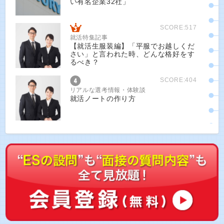
い有名企業32社」
SCORE:517
就活特集記事
【就活生服装編】「平服でお越しくだ
さい」と言われた時、どんな格好をす
るべき？
SCORE:404
リアルな選考情報・体験談
就活ノートの作り方