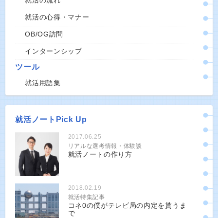
就活の流れ
就活の心得・マナー
OB/OG訪問
インターンシップ
ツール
就活用語集
就活ノートPick Up
2017.06.25
リアルな選考情報・体験談
就活ノートの作り方
2018.02.19
就活特集記事
コネ0の僕がテレビ局の内定を貰うま
で