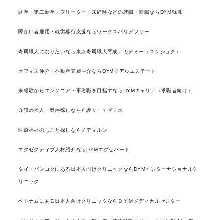
既卒・第二新卒・フリーター・未経験などの就職・転職ならDYM就職
障がい者雇用・就労移行支援ならワークスバリアフリー
寿司職人になりたいなら東京寿司職人育成アカデミー（スシショク）
オフィス仲介・不動産売買仲介ならDYMリアルエステート
未経験からエンジニア・事務職を目指すならDYMキャリア（求職者向け）
介護の求人・案件探しなら介護サーチプラス
医療福祉のしごと探しならメディルン
エグゼクティブ人材紹介ならDYMエグゼパート
タイ・バンコクにある日本人向けクリニックならDYMインターナショナルク
リニック
ベトナムにある日本人向けクリニックならＤＹＭメディカルセンター