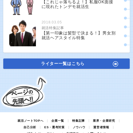
【これじゃ落ちるよ！】私服OK面接
に現れたトンデモ就活生
2018.03.05
就活特集記事
【第一印象は髪型で決まる！】男女別
就活ヘアスタイル特集
ライター一覧はこちら
就活ノートTOPへ
企業一覧
特集記事
業界・企業研究
自己分析
ES・選考対策
ノウハウ
運営者情報