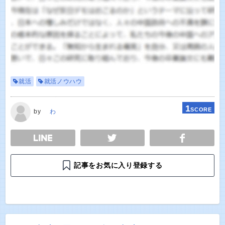
就活
就活ノウハウ
1
SCORE
by
わ
E
TWEET
SHARE
記事をお気に入り登録する