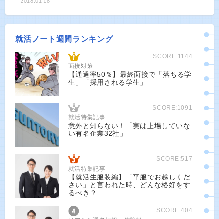
2018.01.18
就活ノート週間ランキング
SCORE:1144
面接対策
【通過率50％】最終面接で「落ちる学
生」「採用される学生」
SCORE:1091
就活特集記事
意外と知らない！「実は上場していな
い有名企業32社」
SCORE:517
就活特集記事
【就活生服装編】「平服でお越しくだ
さい」と言われた時、どんな格好をす
るべき？
SCORE:404