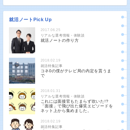
就活ノートPick Up
2017.06.25
リアルな選考情報・体験談
就活ノートの作り方
2018.02.19
就活特集記事
コネ0の僕がテレビ局の内定を貰うま
で
2018.01.31
リアルな選考情報・体験談
これには面接官もたまらず吹いた!?
「面接」で飛び出た爆笑エピソードを
ネット上から集めました。
2018.02.19
就活特集記事