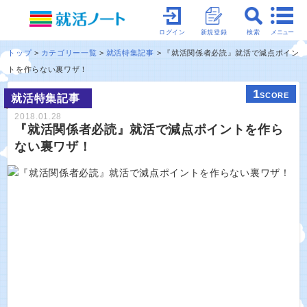
メニュー
ログイン
新規登録
検索
トップ
カテゴリー一覧
就活特集記事
『就活関係者必読』就活で減点ポイン
トを作らない裏ワザ！
1
SCORE
就活特集記事
2018.01.28
『就活関係者必読』就活で減点ポイントを作ら
ない裏ワザ！