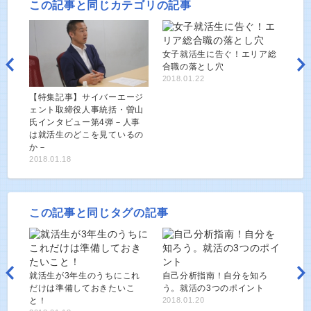
この記事と同じカテゴリの記事
女子就活生に告ぐ！エリア総
合職の落とし穴
2018.01.22
【特集記事】サイバーエージ
ェント取締役人事統括・曽山
氏インタビュー第4弾－人事
は就活生のどこを見ているの
か－
2018.01.18
この記事と同じタグの記事
就活生が3年生のうちにこれ
自己分析指南！自分を知ろ
だけは準備しておきたいこ
う。就活の3つのポイント
と！
2018.01.20