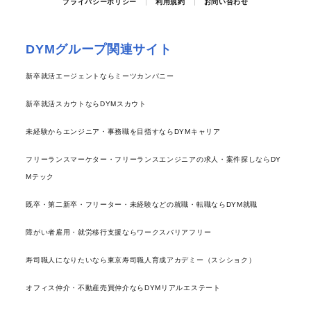
プライバシーポリシー
利用規約
お問い合わせ
DYMグループ関連サイト
新卒就活エージェントならミーツカンパニー
新卒就活スカウトならDYMスカウト
未経験からエンジニア・事務職を目指すならDYMキャリア
フリーランスマーケター・フリーランスエンジニアの求人・案件探しならDY
Mテック
既卒・第二新卒・フリーター・未経験などの就職・転職ならDYM就職
障がい者雇用・就労移行支援ならワークスバリアフリー
寿司職人になりたいなら東京寿司職人育成アカデミー（スシショク）
オフィス仲介・不動産売買仲介ならDYMリアルエステート