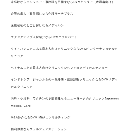
未経験からエンジニア・事務職を目指すならDYMキャリア（求職者向け）
介護の求人・案件探しなら介護サーチプラス
医療福祉のしごと探しならメディルン
エグゼクティブ人材紹介ならDYMエグゼパート
タイ・バンコクにある日本人向けクリニックならDYMインターナショナルク
リニック
ベトナムにある日本人向けクリニックならＤＹＭメディカルセンター
インドネシア・ジャカルタの一般外来・健康診断クリニックならDYMメディ
カルクリニック
内科・小児科・ワクチンの予防接種ならニューヨークのクリニックJapanese
Medical Care
M&A仲介ならDYM M&Aコンサルティング
福利厚生ならウェルフェアステーション