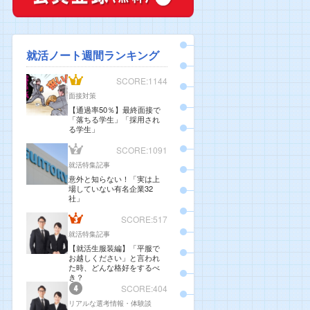
就活ノート週間ランキング
SCORE:1144
面接対策
【通過率50％】最終面接で
「落ちる学生」「採用され
る学生」
SCORE:1091
就活特集記事
意外と知らない！「実は上
場していない有名企業32
社」
SCORE:517
就活特集記事
【就活生服装編】「平服で
お越しください」と言われ
た時、どんな格好をするべ
き？
SCORE:404
リアルな選考情報・体験談