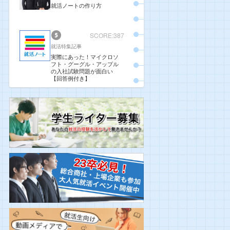
就活ノートの作り方
SCORE:387
就活特集記事
実際にあった！マイクロソ
フト・グーグル・アップル
の入社試験問題が面白い
【回答例付き】