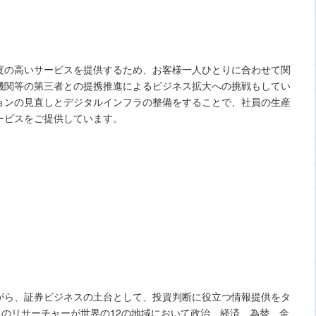
度の高いサービスを提供するため、お客様一人ひとりに合わせて関
機関等の第三者との提携推進によるビジネス拡大への挑戦もしてい
ョンの見直しとデジタルインフラの整備をすることで、社員の生産
ービスをご提供しています。
がら、証券ビジネスの⼟台として、投資判断に役⽴つ情報提供をタ
名のリサーチャーが世界の12の地域において政治、経済、為替、⾦