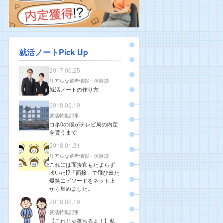
就活ノートPick Up
2017.06.25
リアルな選考情報・体験談
就活ノートの作り方
2018.02.19
就活特集記事
コネ0の僕がテレビ局の内定
を貰うまで
2018.01.31
リアルな選考情報・体験談
これには面接官もたまらず
吹いた!?「面接」で飛び出た
爆笑エピソードをネット上
から集めました。
2018.02.19
就活特集記事
【これじゃ落ちるよ！】私