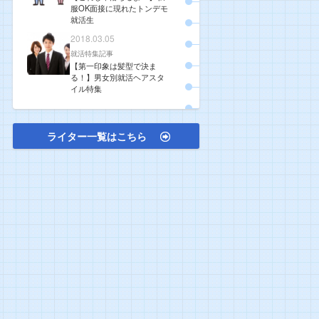
服OK面接に現れたトンデモ
就活生
2018.03.05
就活特集記事
【第一印象は髪型で決ま
る！】男女別就活ヘアスタ
イル特集
ライター一覧はこちら