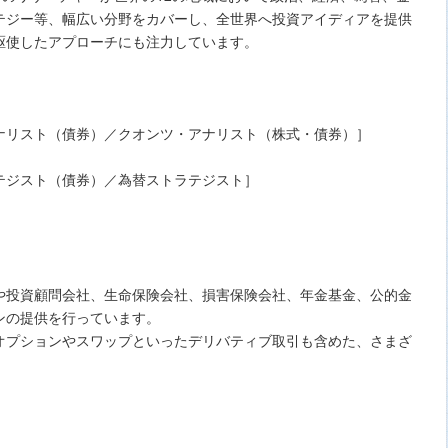
テジー等、幅広い分野をカバーし、全世界へ投資アイディアを提供
駆使したアプローチにも注力しています。
ナリスト（債券）／クオンツ・アナリスト（株式・債券）］
テジスト（債券）／為替ストラテジスト］
や投資顧問会社、生命保険会社、損害保険会社、年金基金、公的金
ンの提供を行っています。
オプションやスワップといったデリバティブ取引も含めた、さまざ