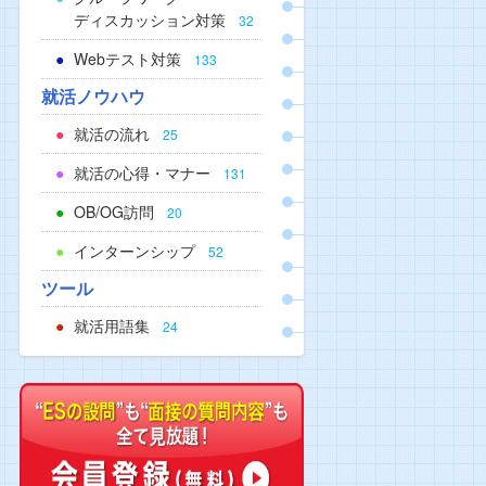
ディスカッション対策
32
Webテスト対策
133
就活ノウハウ
就活の流れ
25
就活の心得・マナー
131
OB/OG訪問
20
インターンシップ
52
ツール
就活用語集
24