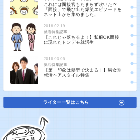
これには面接官もたまらず吹いた!?
「面接」で飛び出た爆笑エピソードを
ネット上から集めました。
2018.02.19
就活特集記事
【これじゃ落ちるよ！】私服OK面接
に現れたトンデモ就活生
2018.03.05
就活特集記事
【第一印象は髪型で決まる！】男女別
就活ヘアスタイル特集
ライター一覧はこちら