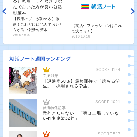
【採用のプロが勧める】激
選！これだけは読んでおいた
【就活生ファッションはこれ
方が良い就活対策本
で決まり！】
2016.10.06
2016.10.16
就活ノート週間ランキング
SCORE:1144
面接対策
【通過率50％】最終面接で「落ちる学
生」「採用される学生」
SCORE:1091
就活特集記事
意外と知らない！「実は上場していな
い有名企業32社」
SCORE:517