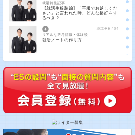
就活特集記事
【就活生服装編】「平服でお越しくだ
さい」と言われた時、どんな格好をす
るべき？
SCORE:404
リアルな選考情報・体験談
就活ノートの作り方