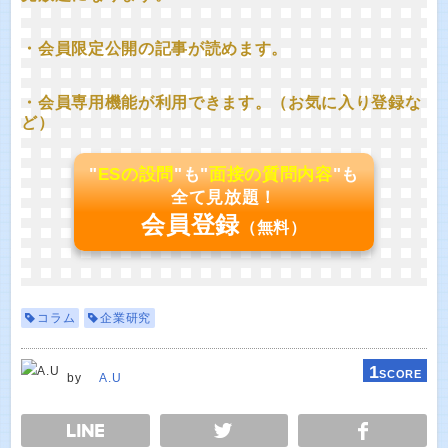
・会員限定公開の記事が読めます。
・会員専用機能が利用できます。（お気に入り登録な
ど）
"
ESの設問
"も"
面接の質問内容
"も
全て見放題！
会員登録
（無料）
コラム
企業研究
1
SCORE
by
A.U
E
TWEET
SHARE