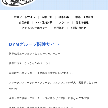
就活ノートTOPへ
企業一覧
特集記事
業界・企業研究
自己分析
ES・選考対策
ノウハウ
運営者情報
プライバシーポリシー
利用規約
お問い合わせ
DYMグループ関連サイト
新卒就活エージェントならミーツカンパニー
新卒就活スカウトならDYMスカウト
未経験からエンジニア・事務職を目指すならDYMキャリア
フリーランスマーケター・フリーランスエンジニアの求人・案件探しならDY
Mテック
既卒・第二新卒・フリーター・未経験などの就職・転職ならDYM就職
障がい者雇用・就労移行支援ならワークスバリアフリー