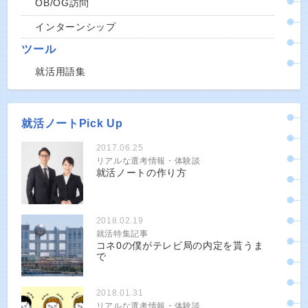
OB/OG訪問
インターンシップ
ツール
就活用語集
就活ノートPick Up
2017.06.25
リアルな選考情報・体験談
就活ノートの作り方
2018.02.19
就活特集記事
コネ0の僕がテレビ局の内定を貰うま
で
2018.01.31
リアルな選考情報・体験談