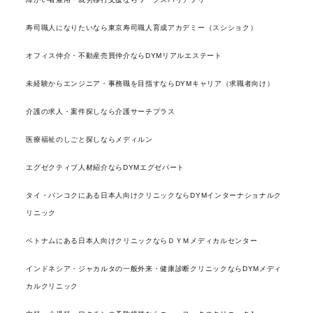
寿司職人になりたいなら東京寿司職人育成アカデミー（スシショク）
オフィス仲介・不動産売買仲介ならDYMリアルエステート
未経験からエンジニア・事務職を目指すならDYMキャリア（求職者向け）
介護の求人・案件探しなら介護サーチプラス
医療福祉のしごと探しならメディルン
エグゼクティブ人材紹介ならDYMエグゼパート
タイ・バンコクにある日本人向けクリニックならDYMインターナショナルク
リニック
ベトナムにある日本人向けクリニックならＤＹＭメディカルセンター
インドネシア・ジャカルタの一般外来・健康診断クリニックならDYMメディ
カルクリニック