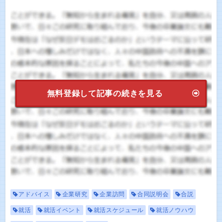
無料登録して記事の続きを見る
アドバイス
企業研究
企業訪問
合同説明会
合説
就活
就活イベント
就活スケジュール
就活ノウハウ