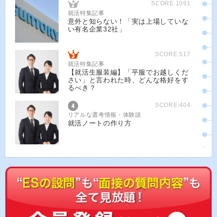
SCORE:1091
就活特集記事
意外と知らない！「実は上場していな
い有名企業32社」
SCORE:517
就活特集記事
【就活生服装編】「平服でお越しくだ
さい」と言われた時、どんな格好をす
るべき？
SCORE:404
リアルな選考情報・体験談
就活ノートの作り方