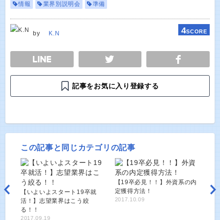
情報
業界別説明会
準備
4
SCORE
by
K.N
E
TWEET
SHARE
記事をお気に入り登録する
この記事と同じカテゴリの記事
【19卒必見！！】外資系の内
定獲得方法！
【いよいよスタート19卒就
2017.10.09
活！】志望業界はこう絞
る！！
2017.09.19