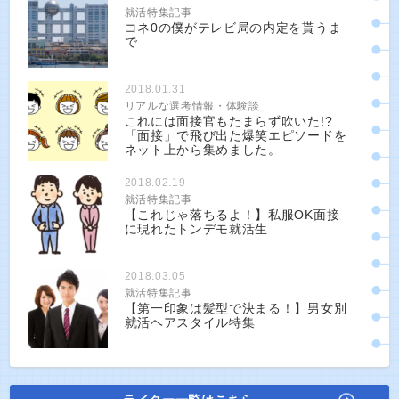
就活特集記事
コネ0の僕がテレビ局の内定を貰うま
で
2018.01.31
リアルな選考情報・体験談
これには面接官もたまらず吹いた!?
「面接」で飛び出た爆笑エピソードを
ネット上から集めました。
2018.02.19
就活特集記事
【これじゃ落ちるよ！】私服OK面接
に現れたトンデモ就活生
2018.03.05
就活特集記事
【第一印象は髪型で決まる！】男女別
就活ヘアスタイル特集