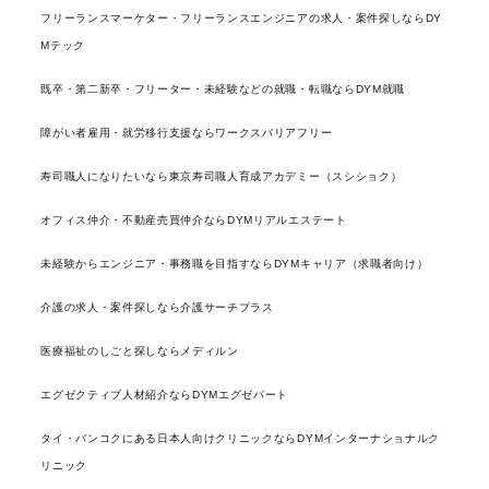
フリーランスマーケター・フリーランスエンジニアの求人・案件探しならDY
Mテック
既卒・第二新卒・フリーター・未経験などの就職・転職ならDYM就職
障がい者雇用・就労移行支援ならワークスバリアフリー
寿司職人になりたいなら東京寿司職人育成アカデミー（スシショク）
オフィス仲介・不動産売買仲介ならDYMリアルエステート
未経験からエンジニア・事務職を目指すならDYMキャリア（求職者向け）
介護の求人・案件探しなら介護サーチプラス
医療福祉のしごと探しならメディルン
エグゼクティブ人材紹介ならDYMエグゼパート
タイ・バンコクにある日本人向けクリニックならDYMインターナショナルク
リニック