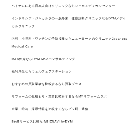
ベトナムにある日本人向けクリニックならＤＹＭメディカルセンター
インドネシア・ジャカルタの一般外来・健康診断クリニックならDYMメディ
カルクリニック
内科・小児科・ワクチンの予防接種ならニューヨークのクリニックJapanese
Medical Care
M&A仲介ならDYM M&Aコンサルティング
福利厚生ならウェルフェアステーション
おすすめの買取業者を比較するなら買取プラス
リフォームの見積もり・業者比較をするならMYリフォームラボ
企業・給与・採用情報を比較するならビジ研！通信
BtoBサービス比較ならBIZNAVI byDYM