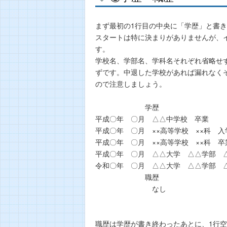
まず最初の1行目の中央に「学歴」と書
スタートは特に決まりがありませんが、
す。
学校名、学部名、学科名それぞれ省略せ
ずです。中退した学校があれば漏れなく
ので注意しましょう。
学歴
平成〇年 〇月 △△中学校 卒業
平成〇年 〇月 ××高等学校 ××科 入
平成〇年 〇月 ××高等学校 ××科 卒
平成〇年 〇月 △△大学 △△学部 
令和〇年 〇月 △△大学 △△学部 
職歴
なし
以
職歴は学歴が書き終わったあとに、1行