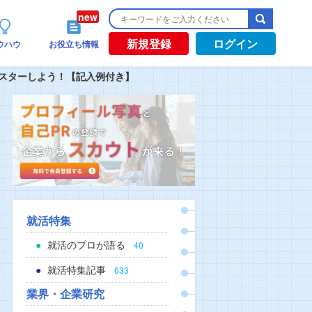
新規登録
ログイン
ウハウ
お役立ち情報
スターしよう！【記入例付き】
就活特集
就活のプロが語る
40
就活特集記事
633
業界・企業研究