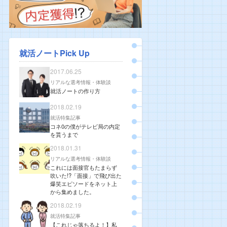
就活ノートPick Up
2017.06.25
リアルな選考情報・体験談
就活ノートの作り方
2018.02.19
就活特集記事
コネ0の僕がテレビ局の内定
を貰うまで
2018.01.31
リアルな選考情報・体験談
これには面接官もたまらず
吹いた!?「面接」で飛び出た
爆笑エピソードをネット上
から集めました。
2018.02.19
就活特集記事
【これじゃ落ちるよ！】私