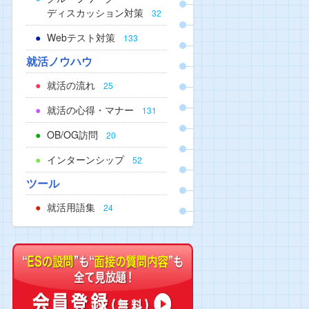
ディスカッション対策
32
Webテスト対策
133
就活ノウハウ
就活の流れ
25
就活の心得・マナー
131
OB/OG訪問
20
インターンシップ
52
ツール
就活用語集
24