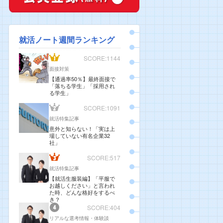
就活ノート週間ランキング
SCORE:1144
面接対策
【通過率50％】最終面接で
「落ちる学生」「採用され
る学生」
SCORE:1091
就活特集記事
意外と知らない！「実は上
場していない有名企業32
社」
SCORE:517
就活特集記事
【就活生服装編】「平服で
お越しください」と言われ
た時、どんな格好をするべ
き？
SCORE:404
リアルな選考情報・体験談