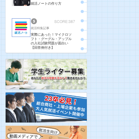
就活ノートの作り方
SCORE:387
就活特集記事
実際にあった！マイクロソ
フト・グーグル・アップル
の入社試験問題が面白い
【回答例付き】