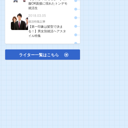
服OK面接に現れたトンデモ
就活生
2018.03.05
就活特集記事
【第一印象は髪型で決ま
る！】男女別就活ヘアスタ
イル特集
ライター一覧はこちら