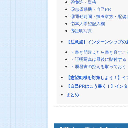
④免許・資格
⑤志望動機・自己PR
⑥通勤時間・扶養家族・配偶
⑦本人希望記入欄
⑧証明写真
【注意点】インターンシップの
・書き間違えたら書き直すこ
・証明写真は最後に貼付する
・履歴書の控えを取っておく
【志望動機を対策しよう！】イ
【自己PRはこう書く！】イン
まとめ