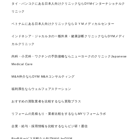
タイ・バンコクにある日本人向けクリニックならDYMインターナショナルク
リニック
ベトナムにある日本人向けクリニックならＤＹＭメディカルセンター
インドネシア・ジャカルタの一般外来・健康診断クリニックならDYMメディ
カルクリニック
内科・小児科・ワクチンの予防接種ならニューヨークのクリニックJapanese
Medical Care
M&A仲介ならDYM M&Aコンサルティング
福利厚生ならウェルフェアステーション
おすすめの買取業者を比較するなら買取プラス
リフォームの見積もり・業者比較をするならMYリフォームラボ
企業・給与・採用情報を比較するならビジ研！通信
BtoBサービス比較ならBIZNAVI byDYM