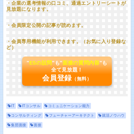
・企業の選考情報の口コミ、通過エントリーシートが
見放題になります。
・会員限定公開の記事が読めます。
・会員専用機能が利用できます。（お気に入り登録な
ど）
"
ESの設問
"も"
面接の質問内容
"も
全て見放題！
会員登録
（無料）
IT
ITコンサル
コミュニケーション能力
コンサルティング
フューチャーアーキテクト
就活ノウハウ
集団面接
面接