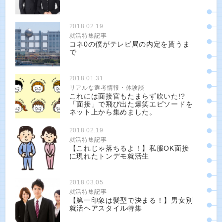
2018.02.19
就活特集記事
コネ0の僕がテレビ局の内定を貰うま
で
2018.01.31
リアルな選考情報・体験談
これには面接官もたまらず吹いた!?
「面接」で飛び出た爆笑エピソードを
ネット上から集めました。
2018.02.19
就活特集記事
【これじゃ落ちるよ！】私服OK面接
に現れたトンデモ就活生
2018.03.05
就活特集記事
【第一印象は髪型で決まる！】男女別
就活ヘアスタイル特集