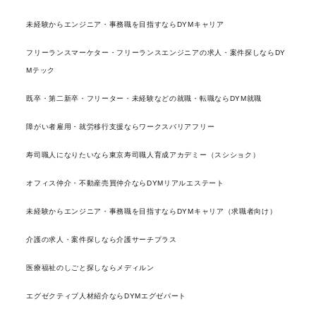
未経験からエンジニア・事務職を目指すならDYMキャリア
フリーランスマーケター・フリーランスエンジニアの求人・案件探しならDY
Mテック
既卒・第二新卒・フリーター・未経験などの就職・転職ならDYM就職
障がい者雇用・就労移行支援ならワークスバリアフリー
寿司職人になりたいなら東京寿司職人育成アカデミー（スシショク）
オフィス仲介・不動産売買仲介ならDYMリアルエステート
未経験からエンジニア・事務職を目指すならDYMキャリア（求職者向け）
介護の求人・案件探しなら介護サーチプラス
医療福祉のしごと探しならメディルン
エグゼクティブ人材紹介ならDYMエグゼパート