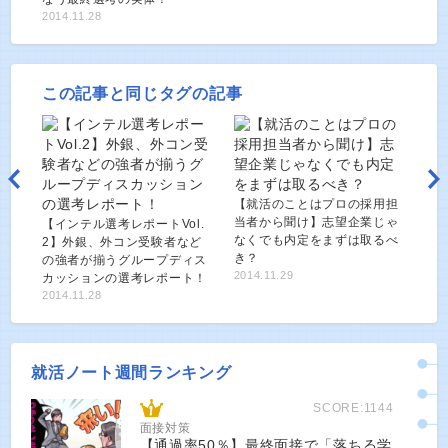
2014.11.28
この記事と同じタグの記事
【就活のことはプロの採用担
当者から聞け】志望企業じゃ
【インテル選考レポートVol.
なくでも内定をまずは取るべ
2】外銀、外コン受験者など
き？
の強者が揃うグループディス
2014.11.29
カッションの選考レポート！
2014.11.28
就活ノート週間ランキング
SCORE:1144
面接対策
【通過率50％】最終面接で「落ちる学