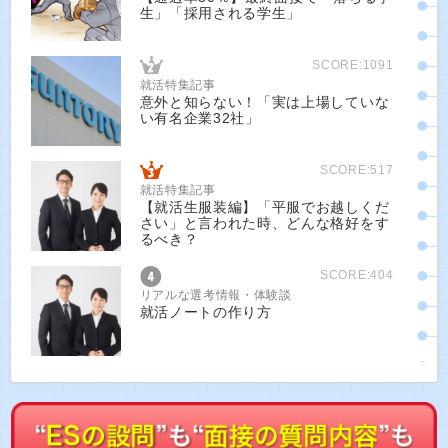
生」「採用される学生」
SCORE:1091
就活特集記事
意外と知らない！「実は上場していな
い有名企業32社」
SCORE:517
就活特集記事
【就活生服装編】「平服でお越しくだ
さい」と言われた時、どんな格好をす
るべき？
SCORE:404
リアルな選考情報・体験談
就活ノートの作り方