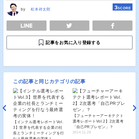
3
SCORE
by
松本祥太郎
E
TWEET
SHARE
記事をお気に入り登録する
この記事と同じカテゴリの記事
【フューチャーアーキテクト
選考レポートVol.2】2次選考
【インテル選考レポートVol.
「自己PRプレゼン」？
3】世界を代表する企業の社
2014.11.28
長とランチミーティングを行
なう最終選考の実体！