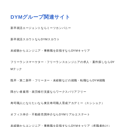
DYMグループ関連サイト
新卒就活エージェントならミーツカンパニー
新卒就活スカウトならDYMスカウト
未経験からエンジニア・事務職を目指すならDYMキャリア
フリーランスマーケター・フリーランスエンジニアの求人・案件探しならDY
Mテック
既卒・第二新卒・フリーター・未経験などの就職・転職ならDYM就職
障がい者雇用・就労移行支援ならワークスバリアフリー
寿司職人になりたいなら東京寿司職人育成アカデミー（スシショク）
オフィス仲介・不動産売買仲介ならDYMリアルエステート
未経験からエンジニア・事務職を目指すならDYMキャリア（求職者向け）