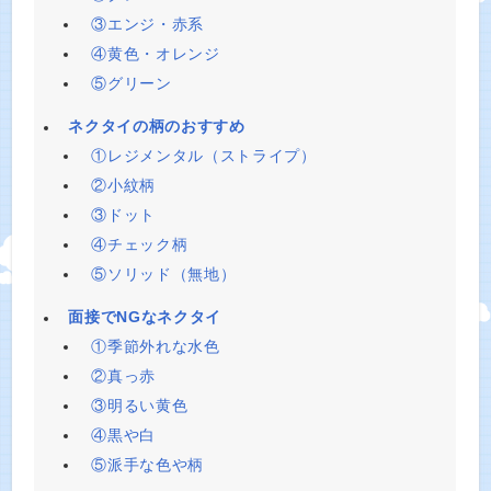
③エンジ・赤系
④黄色・オレンジ
⑤グリーン
ネクタイの柄のおすすめ
①レジメンタル（ストライプ）
②小紋柄
③ドット
④チェック柄
⑤ソリッド（無地）
面接でNGなネクタイ
①季節外れな水色
②真っ赤
③明るい黄色
④黒や白
⑤派手な色や柄