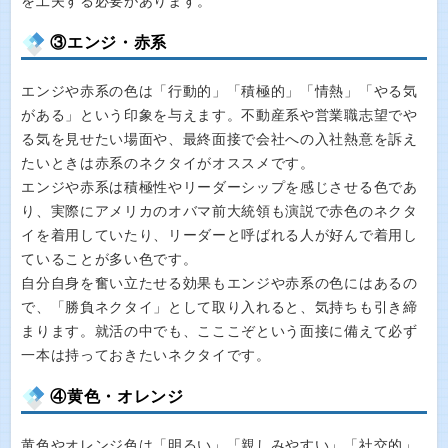
を工夫する必要があります。
③エンジ・赤系
エンジや赤系の色は「行動的」「積極的」「情熱」「やる気
がある」という印象を与えます。不動産系や営業職志望でや
る気を見せたい場面や、最終面接で会社への入社熱意を訴え
たいときは赤系のネクタイがオススメです。
エンジや赤系は積極性やリーダーシップを感じさせる色であ
り、実際にアメリカのオバマ前大統領も演説で赤色のネクタ
イを着用していたり、リーダーと呼ばれる人が好んで着用し
ていることが多い色です。
自分自身を奮い立たせる効果もエンジや赤系の色にはあるの
で、「勝負ネクタイ」として取り入れると、気持ちも引き締
まります。就活の中でも、こここぞという面接に備えて必ず
一本は持っておきたいネクタイです。
④黄色・オレンジ
黄色やオレンジ色は「明るい」「親しみやすい」「社交的」