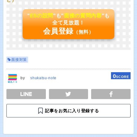
"
ESの設問
"も"
面接の質問内容
"も
全て見放題！
会員登録
（無料）
面接対策
0
SCORE
by
shukatsu-note
E
TWEET
SHARE
記事をお気に入り登録する