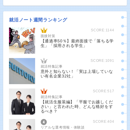
就活ノート週間ランキング
SCORE:1144
面接対策
【通過率50％】最終面接で「落ちる学
生」「採用される学生」
SCORE:1091
就活特集記事
意外と知らない！「実は上場していな
い有名企業32社」
SCORE:517
就活特集記事
【就活生服装編】「平服でお越しくだ
さい」と言われた時、どんな格好をす
るべき？
SCORE:404
リアルな選考情報・体験談