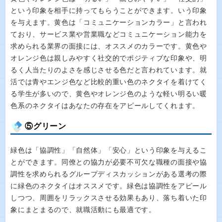
という印象を相手に持ってもらうことができます。いう印象
を与えます。黄色は「コミュニケーションカラー」と言われ
ており、サービス業や営業職などコミュニケーション能力を
求められる業界の面接には、オススメのカラーです。黄色や
オレンジ色は親しみやすく社交的でポジティブな印象や、明
るく人当たりのよさを感じさせる色だと言われています。就
活では青やエンジ色など比較的重い色のネクタイを着けてく
る学生が多いので、黄色やオレンジ色のような軽い明るい暖
色系のネクタイはあなたの存在をアピールしてくれます。
⑤グリーン
緑色は「協調性」「自然体」「安心」という印象を与えるこ
とができます。同僚との協力が必要不可欠な職種の面接や協
調性を求められるグループディスカッションがある選考の際
に緑色のネクタイはオススメです。緑色は協調性をアピール
しつつ、周囲をリラックスさせる効果もあり、落ち着いた印
象にまとまるので、就職活動にも最適です。