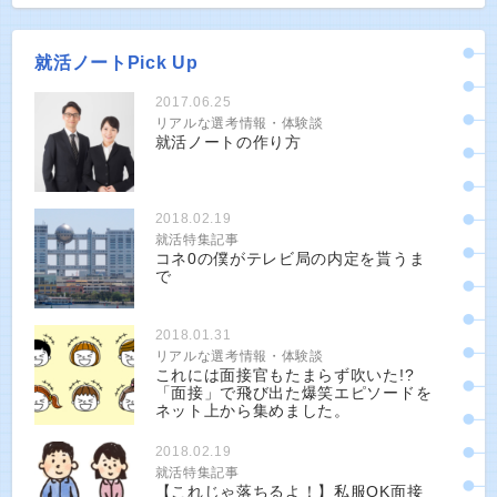
就活ノートPick Up
2017.06.25
リアルな選考情報・体験談
就活ノートの作り方
2018.02.19
就活特集記事
コネ0の僕がテレビ局の内定を貰うま
で
2018.01.31
リアルな選考情報・体験談
これには面接官もたまらず吹いた!?
「面接」で飛び出た爆笑エピソードを
ネット上から集めました。
2018.02.19
就活特集記事
【これじゃ落ちるよ！】私服OK面接