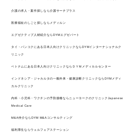
介護の求人・案件探しなら介護サーチプラス
医療福祉のしごと探しならメディルン
エグゼクティブ人材紹介ならDYMエグゼパート
タイ・バンコクにある日本人向けクリニックならDYMインターナショナルク
リニック
ベトナムにある日本人向けクリニックならＤＹＭメディカルセンター
インドネシア・ジャカルタの一般外来・健康診断クリニックならDYMメディ
カルクリニック
内科・小児科・ワクチンの予防接種ならニューヨークのクリニックJapanese
Medical Care
M&A仲介ならDYM M&Aコンサルティング
福利厚生ならウェルフェアステーション