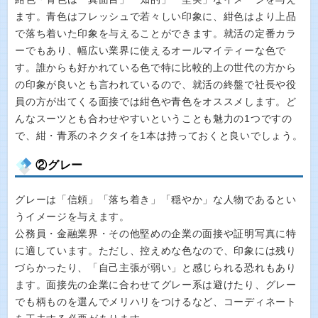
ます。青色はフレッシュで若々しい印象に、紺色はより上品
で落ち着いた印象を与えることができます。就活の定番カラ
ーでもあり、幅広い業界に使えるオールマイティーな色で
す。誰からも好かれている色で特に比較的上の世代の方から
の印象が良いとも言われているので、就活の終盤で社長や役
員の方が出てくる面接では紺色や青色をオススメします。ど
んなスーツとも合わせやすいということも魅力の1つですの
で、紺・青系のネクタイを1本は持っておくと良いでしょう。
②グレー
グレーは「信頼」「落ち着き」「穏やか」な人物であるとい
うイメージを与えます。
公務員・金融業界・その他堅めの企業の面接や証明写真に特
に適しています。ただし、控えめな色なので、印象には残り
づらかったり、「自己主張が弱い」と感じられる恐れもあり
ます。面接先の企業に合わせてグレー系は避けたり、グレー
でも柄ものを選んでメリハリをつけるなど、コーディネート