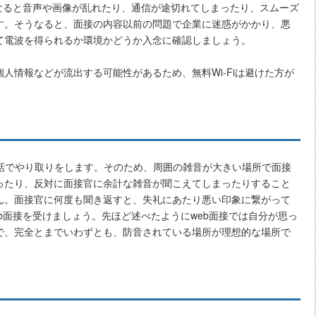
なると音声や画像が乱れたり、通信が途切れてしまったり、スムーズ
す。そうなると、面接の内容以前の問題で企業に迷惑がかかり、悪
て電波を得られるか環境かどうか入念に確認しましょう。
人情報などが流出する可能性があるため、無料Wi-Fiは避けた方が
会話でやり取りをします。そのため、周囲の雑音が大きい場所で面接
ったり、反対に面接官に余計な雑音が聞こえてしまったりすること
ん。面接官に何度も聞き返すと、失礼にあたり悪い印象に繋がって
b面接を受けましょう。先ほど述べたようにweb面接では自分が思っ
で、完全とまでいわずとも、防音されている場所が理想的な場所で