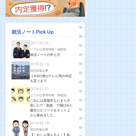
就活ノートPick Up
2017.06.25
リアルな選考情報・体験談
就活ノートの作り方
2018.02.19
就活特集記事
コネ0の僕がテレビ局の内定
を貰うまで
2018.01.31
リアルな選考情報・体験談
これには面接官もたまらず
吹いた!?「面接」で飛び出た
爆笑エピソードをネット上
から集めました。
2018.02.19
就活特集記事
【これじゃ落ちるよ！】私