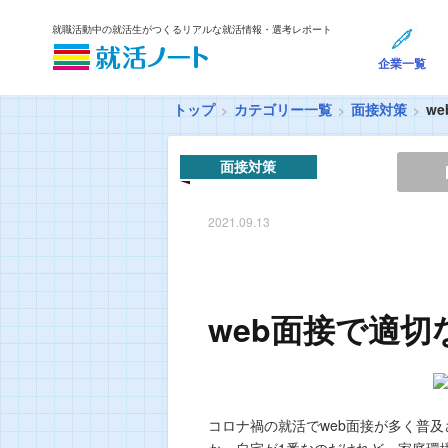
就職活動中の就活生がつくるリアルな就活情報・選考レポート
企業一覧
トップ
カテゴリー一覧
面接対策
w
面接対策
2021.09.13
web面接で適切
コロナ禍の就活でweb面接が多く普
か。自宅が1番なのだけれど、家庭環