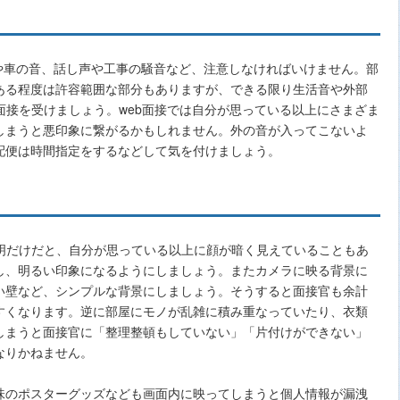
や車の音、話し声や工事の騒音など、注意しなければいけません。部
ある程度は許容範囲な部分もありますが、できる限り生活音や外部
面接を受けましょう。web面接では自分が思っている以上にさまざま
しまうと悪印象に繋がるかもしれません。外の音が入ってこないよ
配便は時間指定をするなどして気を付けましょう。
照明だけだと、自分が思っている以上に顔が暗く見えていることもあ
し、明るい印象になるようにしましょう。またカメラに映る背景に
い壁など、シンプルな背景にしましょう。そうすると面接官も余計
すくなります。逆に部屋にモノが乱雑に積み重なっていたり、衣類
しまうと面接官に「整理整頓もしていない」「片付けができない」
なりかねません。
味のポスターグッズなども画面内に映ってしまうと個人情報が漏洩