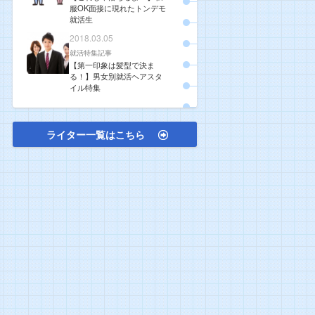
服OK面接に現れたトンデモ
就活生
2018.03.05
就活特集記事
【第一印象は髪型で決ま
る！】男女別就活ヘアスタ
イル特集
ライター一覧はこちら