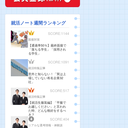
就活ノート週間ランキング
SCORE:1144
面接対策
【通過率50％】最終面接で
「落ちる学生」「採用され
る学生」
SCORE:1091
就活特集記事
意外と知らない！「実は上
場していない有名企業32
社」
SCORE:517
就活特集記事
【就活生服装編】「平服で
お越しください」と言われ
た時、どんな格好をするべ
き？
SCORE:404
リアルな選考情報・体験談