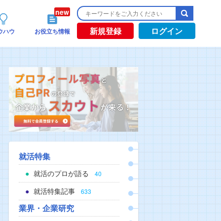
新規登録
ログイン
ウハウ
お役立ち情報
就活特集
就活のプロが語る
40
就活特集記事
633
業界・企業研究