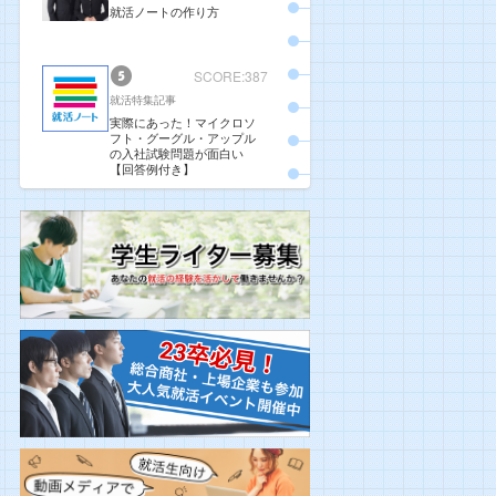
就活ノートの作り方
SCORE:387
就活特集記事
実際にあった！マイクロソ
フト・グーグル・アップル
の入社試験問題が面白い
【回答例付き】