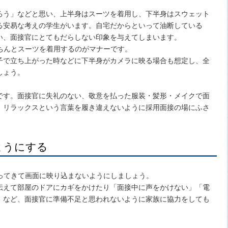
ろう」などと思い、上半身はスーツを着用し、下半身はスウェット
る安易な考えの学生がいます。自宅だからといって油断している
い、面接官にとてもだらしない印象を与えてしまいます。
ちんとスーツを着用するのがマナーです。
子で立ち上がった時などに下半身がカメラに映る場合も想定し、全
しょう。
です。面接官に失礼のない、敬意を払った服装・髪形・メイクで面
。リラックスという言葉を履き違えないように採用面接の場にふさ
ようにする
ってきて画面に映り込まないようにしましょう。
伝えて部屋のドアにカギをかけたり「面接中に声をかけない」「電
」など、面接官に準備不足と思われないように家族に協力をしても