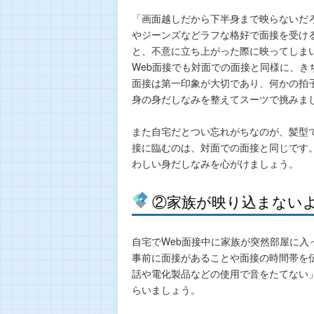
「画面越しだから下半身まで映らないだ
やジーンズなどラフな格好で面接を受け
と、不意に立ち上がった際に映ってしま
Web面接でも対面での面接と同様に、き
面接は第一印象が大切であり、何かの拍
身の身だしなみを整えてスーツで挑みま
また自宅だとつい忘れがちなのが、髪型
接に臨むのは、対面での面接と同じです
わしい身だしなみを心がけましょう。
②家族が映り込まない
自宅でWeb面接中に家族が突然部屋に入
事前に面接があることや面接の時間帯を
話や電化製品などの使用で音をたてない
らいましょう。