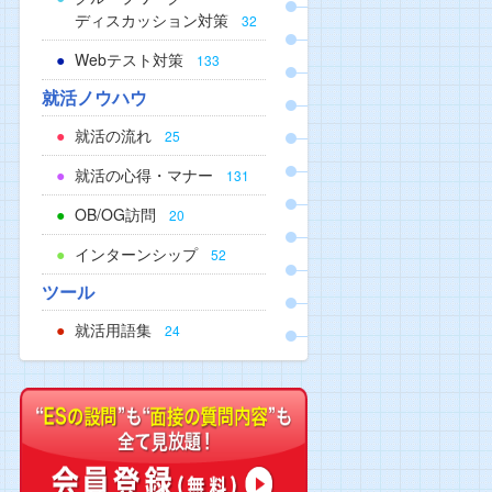
ディスカッション対策
32
Webテスト対策
133
就活ノウハウ
就活の流れ
25
就活の心得・マナー
131
OB/OG訪問
20
インターンシップ
52
ツール
就活用語集
24