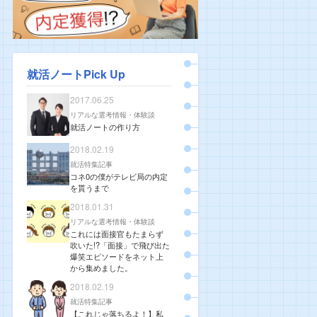
就活ノートPick Up
2017.06.25
リアルな選考情報・体験談
就活ノートの作り方
2018.02.19
就活特集記事
コネ0の僕がテレビ局の内定
を貰うまで
2018.01.31
リアルな選考情報・体験談
これには面接官もたまらず
吹いた!?「面接」で飛び出た
爆笑エピソードをネット上
から集めました。
2018.02.19
就活特集記事
【これじゃ落ちるよ！】私