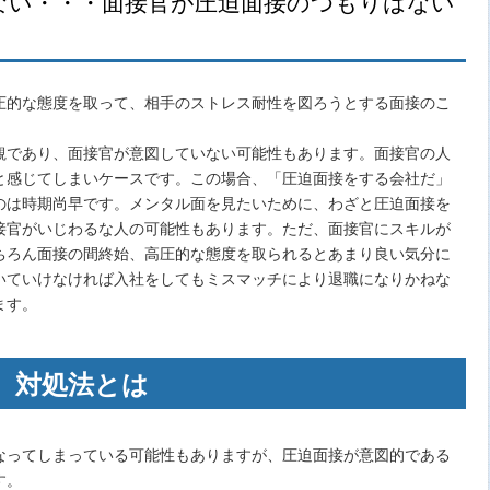
ない・・・面接官が圧迫面接のつもりはない
圧的な態度を取って、相手のストレス耐性を図ろうとする面接のこ
観であり、面接官が意図していない可能性もあります。面接官の人
と感じてしまいケースです。この場合、「圧迫面接をする会社だ」
のは時期尚早です。メンタル面を見たいために、わざと圧迫面接を
接官がいじわるな人の可能性もあります。ただ、面接官にスキルが
ちろん面接の間終始、高圧的な態度を取られるとあまり良い気分に
いていけなければ入社をしてもミスマッチにより退職になりかねな
ます。
、対処法とは
なってしまっている可能性もありますが、圧迫面接が意図的である
す。