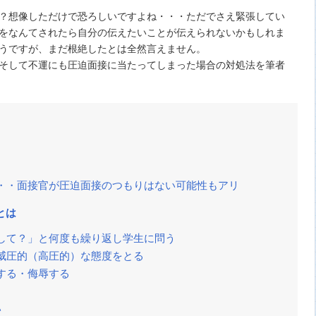
？想像しただけで恐ろしいですよね・・・ただでさえ緊張してい
をなんてされたら自分の伝えたいことが伝えられないかもしれま
うですが、まだ根絶したとは全然言えません。
そして不運にも圧迫面接に当たってしまった場合の対処法を筆者
・・面接官が圧迫面接のつもりはない可能性もアリ
とは
して？」と何度も繰り返し学生に問う
威圧的（高圧的）な態度をとる
する・侮辱する
い