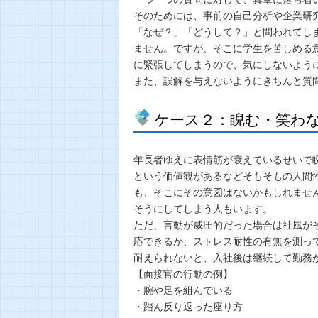
そのためには、事前の自己分析や企業研
「なぜ？」「どうして？」と問われてし
ません。ですが、そこに学生を苦しめる
に緊張してしまうので、気にしないよう
また、誤解を与えないようにきちんと質
ケース２：睨む・笑わ
年長者ゆえに表情筋が衰えているせいで
という価値観があるなどそもそもの人間
も、そこにその意図はないかもしれませ
そうにしてしまう人もいます。
ただ、言動が威圧的だった場合は社風が
応できるか、ストレス耐性の有無を測っ
耐えられないと、入社後は継続して勤務
【面接官の行動の例】
・腕や足を組んでいる
・踏ん反り返った座り方