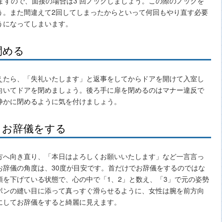
ますので、面接の場合は3 回ノックしましょう。この際のノックを
う。また間違えて2回してしまったからといって何回もやり直す必要
うになってしまいます。
閉める
えたら、「失礼いたします」と返事をしてからドアを開けて入室し
向いてドアを閉めましょう。後ろ手に扉を閉めるのはマナー違反で
静かに閉めるように気を付けましょう。
、お辞儀をする
方へ向き直り、「本日はよろしくお願いいたします」など一言言っ
お辞儀の角度は、30度が目安です。首だけでお辞儀をするのではな
を下げている状態で、心の中で「1、2」と数え、「3」で元の姿勢
ボンの縫い目に添って真っすぐ滑らせるように、女性は腕を前方向
にしてお辞儀をすると綺麗に見えます。