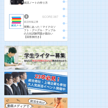
就活ノートの作り方
SCORE:387
就活特集記事
実際にあった！マイクロソ
フト・グーグル・アップル
の入社試験問題が面白い
【回答例付き】