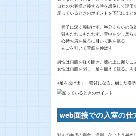
自社のお客様と接する時を想像して評価
座っているときのポイントを下記にまと
・椅子に深く腰掛けず、半分くらいの位
・背もたれにもたれず、背中を少し反ら
・心持ち肩を後ろに引いて胸を張る
・あごを引いて背筋を伸ばす
男性は両膝を軽く開き、膝の上に握りこ
女性は両膝を閉じ、足を揃えて座る。両
※足を投げ出す、猫背になる、崩した姿
web面接での入室の仕
対面の面接の場合、遅刻しないよう早め