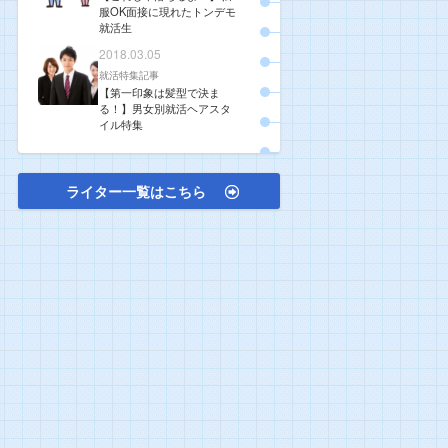
服OK面接に現れたトンデモ
就活生
2018.03.05
就活特集記事
【第一印象は髪型で決ま
る！】男女別就活ヘアスタ
イル特集
ライター一覧はこちら