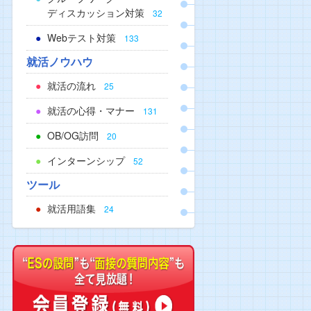
ディスカッション対策
32
Webテスト対策
133
就活ノウハウ
就活の流れ
25
就活の心得・マナー
131
OB/OG訪問
20
インターンシップ
52
ツール
就活用語集
24