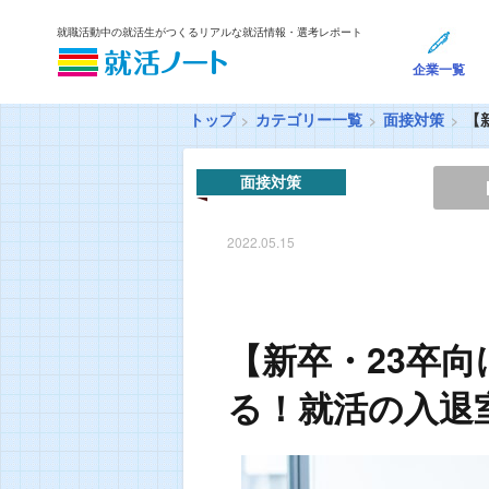
就職活動中の就活生がつくるリアルな就活情報・選考レポート
企業一覧
トップ
カテゴリー一覧
面接対策
【
面接対策
2022.05.15
【新卒・23卒向
る！就活の入退