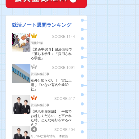
就活ノート週間ランキング
SCORE:1144
面接対策
【通過率50％】最終面接で
「落ちる学生」「採用され
る学生」
SCORE:1091
就活特集記事
意外と知らない！「実は上
場していない有名企業32
社」
SCORE:517
就活特集記事
【就活生服装編】「平服で
お越しください」と言われ
た時、どんな格好をするべ
き？
SCORE:404
リアルな選考情報・体験談