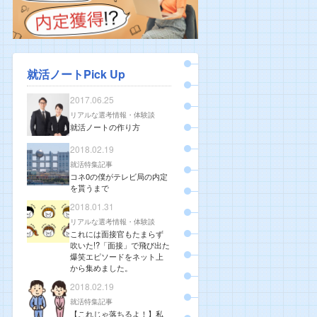
就活ノートPick Up
2017.06.25
リアルな選考情報・体験談
就活ノートの作り方
2018.02.19
就活特集記事
コネ0の僕がテレビ局の内定
を貰うまで
2018.01.31
リアルな選考情報・体験談
これには面接官もたまらず
吹いた!?「面接」で飛び出た
爆笑エピソードをネット上
から集めました。
2018.02.19
就活特集記事
【これじゃ落ちるよ！】私