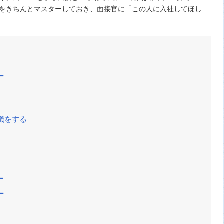
をきちんとマスターしておき、面接官に「この人に入社してほし
ー
儀をする
ー
ー