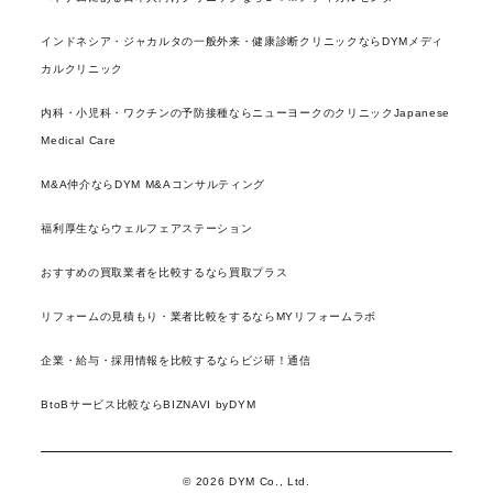
インドネシア・ジャカルタの一般外来・健康診断クリニックならDYMメディ
カルクリニック
内科・小児科・ワクチンの予防接種ならニューヨークのクリニックJapanese
Medical Care
M&A仲介ならDYM M&Aコンサルティング
福利厚生ならウェルフェアステーション
おすすめの買取業者を比較するなら買取プラス
リフォームの見積もり・業者比較をするならMYリフォームラボ
企業・給与・採用情報を比較するならビジ研！通信
BtoBサービス比較ならBIZNAVI byDYM
© 2026 DYM Co., Ltd.