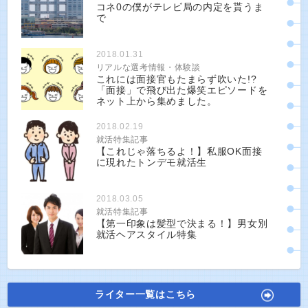
コネ0の僕がテレビ局の内定を貰うま
で
2018.01.31
リアルな選考情報・体験談
これには面接官もたまらず吹いた!?
「面接」で飛び出た爆笑エピソードを
ネット上から集めました。
2018.02.19
就活特集記事
【これじゃ落ちるよ！】私服OK面接
に現れたトンデモ就活生
2018.03.05
就活特集記事
【第一印象は髪型で決まる！】男女別
就活ヘアスタイル特集
ライター一覧はこちら