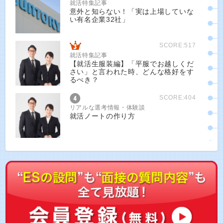
就活特集記事
意外と知らない！「実は上場していな
い有名企業32社」
SCORE:517
就活特集記事
【就活生服装編】「平服でお越しくだ
さい」と言われた時、どんな格好をす
るべき？
SCORE:404
リアルな選考情報・体験談
就活ノートの作り方