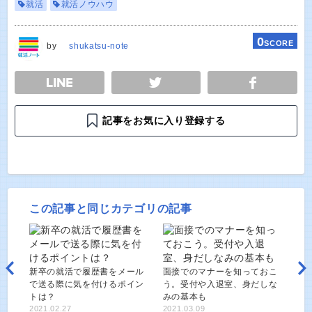
就活
就活ノウハウ
0
SCORE
by
shukatsu-note
E
TWEET
SHARE
記事をお気に入り登録する
この記事と同じカテゴリの記事
新卒の就活で履歴書をメール
面接でのマナーを知っておこ
で送る際に気を付けるポイン
う。受付や入退室、身だしな
トは？
みの基本も
2021.02.27
2021.03.09