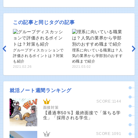
この記事と同じタグの記事
グ‌ルー‌プ‌ディ‌ス‌カッ‌ショ‌ン‌で‌
理系に向いている職業は？人
評‌価‌さ‌れ‌る‌ポ‌イ‌ン‌ト‌は？‌対‌策‌
気の業界から学部別のおすす
も‌紹‌介‌
め職まで紹介
2021.02.26
2021.03.02
就活ノート週間ランキング
SCORE:1144
面接対策
【通過率50％】最終面接で「落ちる学
生」「採用される学生」
SCORE:1091