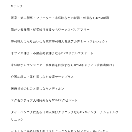
Mテック
既卒・第二新卒・フリーター・未経験などの就職・転職ならDYM就職
障がい者雇用・就労移行支援ならワークスバリアフリー
寿司職人になりたいなら東京寿司職人育成アカデミー（スシショク）
オフィス仲介・不動産売買仲介ならDYMリアルエステート
未経験からエンジニア・事務職を目指すならDYMキャリア（求職者向け）
介護の求人・案件探しなら介護サーチプラス
医療福祉のしごと探しならメディルン
エグゼクティブ人材紹介ならDYMエグゼパート
タイ・バンコクにある日本人向けクリニックならDYMインターナショナルク
リニック
ベトナムにある日本人向けクリニックならＤＹＭメディカルセンター